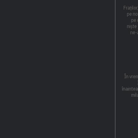
Frațilo
pe noi
pe 
niște 
ne-a
În vre
înaintea
mil