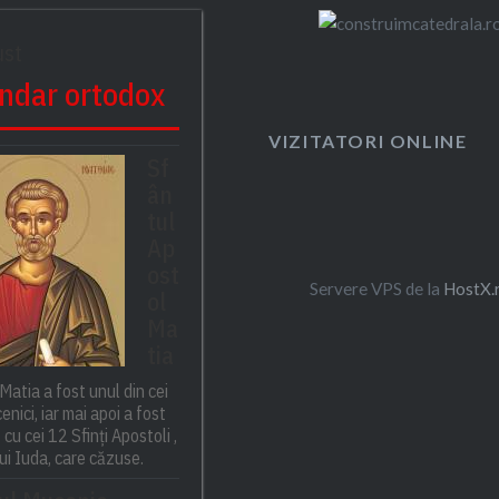
ust
ndar ortodox
VIZITATORI ONLINE
Sf
ân
tul
Ap
ost
Servere VPS de la
HostX.
ol
Ma
tia
Matia a fost unul din cei
enici, iar mai apoi a fost
cu cei 12 Sfinți Apostoli ,
lui Iuda, care căzuse.