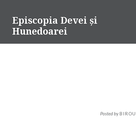
Skip
to
Episcopia Devei și
content
Hunedoarei
Posted by
BIROU