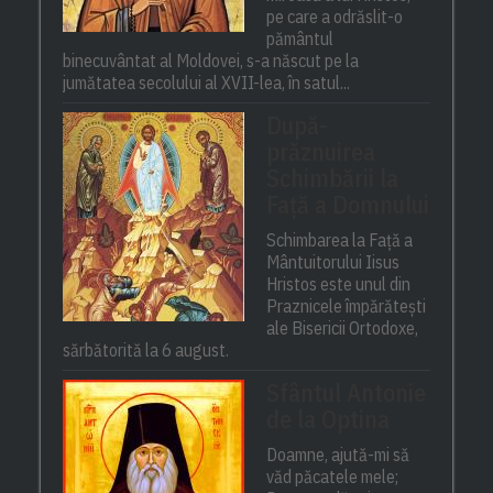
pe care a odrăslit-o
pământul
binecuvântat al Moldovei, s-a născut pe la
jumătatea secolului al XVII-lea, în satul...
După-
prăznuirea
Schimbării la
Față a Domnului
Schimbarea la Față a
Mântuitorului Iisus
Hristos este unul din
Praznicele împărătești
ale Bisericii Ortodoxe,
sărbătorită la 6 august.
Sfântul Antonie
de la Optina
Doamne, ajută-mi să
văd păcatele mele;