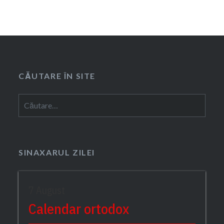
CĂUTARE ÎN SITE
Caută
după:
SINAXARUL ZILEI
7 August
Calendar ortodox