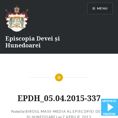
Skip
MENU
to
content
Episcopia Devei și
Hunedoarei
EPDH_05.04.2015-337
Posted by
BIROUL MASS-MEDIA AL EPISCOPIEI DEVEI
ȘI HUNEDOAREI
on
7 APRILIE 2015