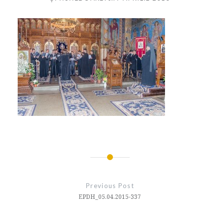
Navigare
în
Previous Post
articole
EPDH_05.04.2015-337