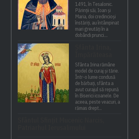
1491, în Tesalonic.
Părinții săi, Ioan și
Maria, doi credincioși
înstăriți, au întâmpinat
mari greutăți în a
dobândi prunci....
Sfânta Irina,
Împărăteasa
Sfânta Irina rămâne
model de curaj și tărie.
Într-o lume condusă
de bărbați, sfânta a
avut curajul să repună
în Biserici icoanele. De
aceea, peste veacuri, a
rămas drept...
Sfântul Sfinţit Mucenic Narcis,
Patriarhul Ierusalimului