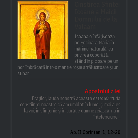
Cinstirea Sfintei
Icoane a Maicii
Domnului de la
Valaam
Icoana o înfățișează
pe Fecioara Maria în
mărime naturală, cu
privirea coborâtă,
stând în picioare pe un
nor, îmbrăcată într-o mantie roșie strălucitoare și un
stihar...
Apostolul zilei
Fraților, lauda noastră aceasta este: mărturia
conștiinței noastre că am umblat în lume, și mai ales
la voi, în sfințenie și în curăție dumnezeiască, nu în
înțelepciune...
Ap. II Corinteni 1, 12-20