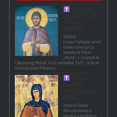
) Sfântul
Cuvios Pafnutie
– Pârvu
Zugravul
Sfântul
Cuvios Pafnutie, vestit
iconar cunoscut cu
numele de Pârvu
„Mutul”, s-a născut în
Câmpulung Muscel, la 12 octombrie 1657, ca fiu al
preotului Ioan Pârvescu...
) Sfânta
Cuvioasă
Teodora de la
Sihla
Această floare
duhovnicească și
mireasă a lui Hristos,