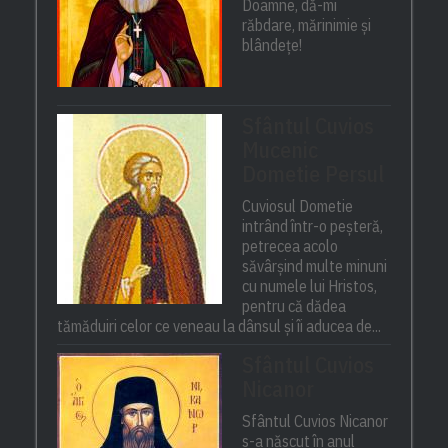
Doamne, dă-mi
răbdare, mărinimie şi
blândeţe!
Sfântul Cuvios
Mucenic
Dometie Persul
Cuviosul Dometie
intrând într-o peșteră,
petrecea acolo
săvârșind multe minuni
cu numele lui Hristos,
pentru că dădea
tămăduiri celor ce veneau la dânsul și îi aducea de...
Sfântul Cuvios
Nicanor
Sfântul Cuvios Nicanor
s-a născut în anul