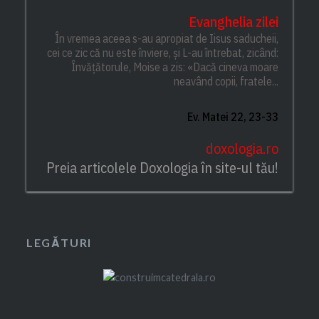
Evanghelia zilei
În vremea aceea s-au apropiat de Iisus saducheii,
cei ce zic că nu este înviere, și L-au întrebat, zicând:
Învățătorule, Moise a zis: «Dacă cineva moare
neavând copii, fratele...
Ev. Matei 22, 23-33
doxologia.ro
Preia articolele Doxologia în site-ul tău!
LEGĂTURI