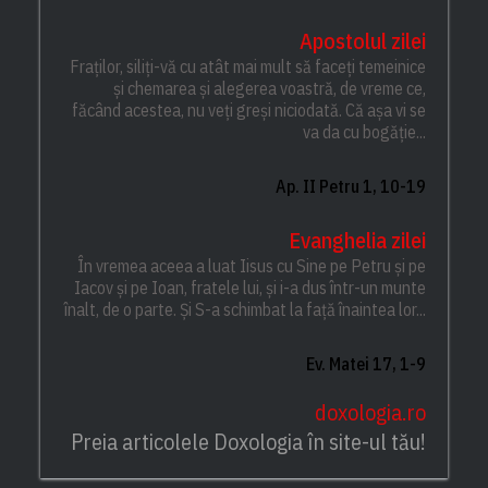
Apostolul zilei
Fraților, siliți-vă cu atât mai mult să faceți temeinice
și chemarea și alegerea voastră, de vreme ce,
făcând acestea, nu veți greși niciodată. Că așa vi se
va da cu bogăție...
Ap. II Petru 1, 10-19
Evanghelia zilei
În vremea aceea a luat Iisus cu Sine pe Petru și pe
Iacov și pe Ioan, fratele lui, și i-a dus într-un munte
înalt, de o parte. Și S-a schimbat la față înaintea lor...
Ev. Matei 17, 1-9
doxologia.ro
Preia articolele Doxologia în site-ul tău!