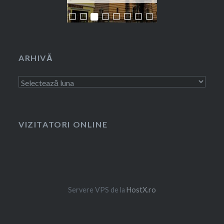
ARHIVĂ
Arhivă
VIZITATORI ONLINE
Servere VPS de la
HostX.ro