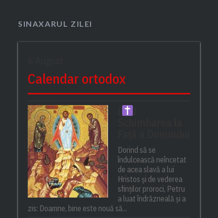
SINAXARUL ZILEI
6 August
Calendar ortodox
(
)
Schimbarea la
Față a Domnului
Dorind să se
îndulcească neîncetat
de acea slavă a lui
Hristos și de vederea
sfinților proroci, Petru
a luat îndrăzneală și a
zis: Doamne, bine este nouă să...