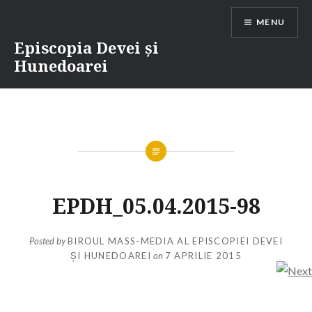
Skip
MENU
to
content
Episcopia Devei și
Hunedoarei
EPDH_05.04.2015-98
Posted by
BIROUL MASS-MEDIA AL EPISCOPIEI DEVEI
ȘI HUNEDOAREI
on
7 APRILIE 2015