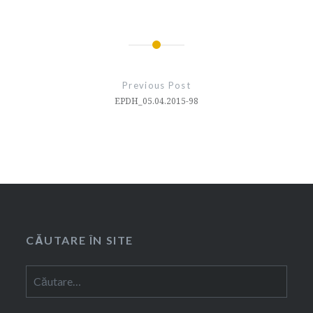
Navigare
în
Previous Post
articole
EPDH_05.04.2015-98
CĂUTARE ÎN SITE
Caută
după: