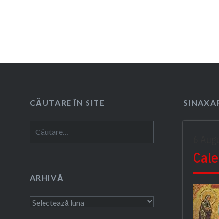
CĂUTARE ÎN SITE
SINAXAR
Caută
6 Aug
după:
Cale
ARHIVĂ
Arhivă