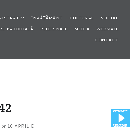
NISTRATIV
ÎNVĂȚĂMÂNT
CULTURAL
SOCIAL
RE PAROHIALĂ
PELERINAJE
MEDIA
WEBMAIL
CONTACT
42
I
on
10 APRILIE