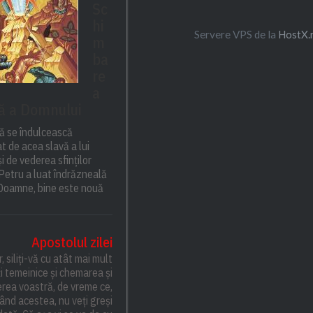
Sc
hi
Servere VPS de la
HostX.
m
ba
re
a
ță a Domnului
ă se îndulcească
t de acea slavă a lui
și de vederea sfinților
 Petru a luat îndrăzneală
: Doamne, bine este nouă
Apostolul zilei
r, siliți-vă cu atât mai mult
i temeinice și chemarea și
rea voastră, de vreme ce,
ând acestea, nu veți greși