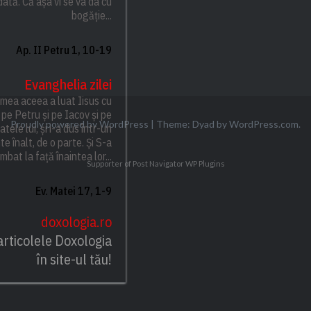
dată. Că așa vi se va da cu
bogăție...
Ap. II Petru 1, 10-19
Evanghelia zilei
emea aceea a luat Iisus cu
 pe Petru și pe Iacov și pe
Proudly powered by WordPress
|
Theme: Dyad by
WordPress.com
.
atele lui, și i-a dus într-un
e înalt, de o parte. Și S-a
mbat la față înaintea lor...
Supporter of Post Navigator
WP Plugins
Ev. Matei 17, 1-9
doxologia.ro
articolele Doxologia
în site-ul tău!