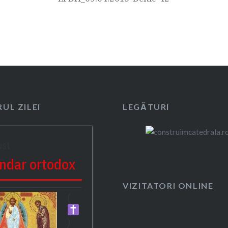
UL ZILEI
LEGĂTURI
ust
ndar ortodox
VIZITATORI ONLINE
(
)