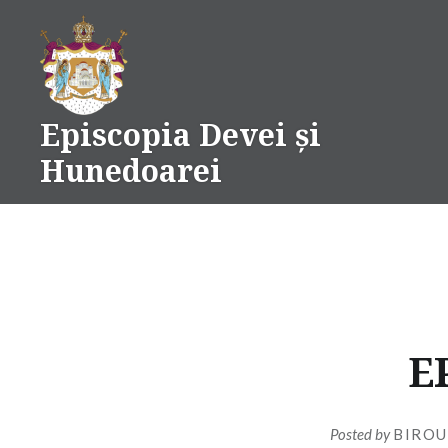
Skip
to
content
Episcopia Devei și
Hunedoarei
E
Posted by
BIROU