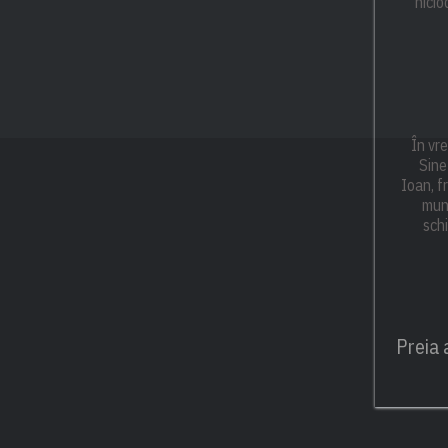
nicio
În vr
Sine
Ioan, fr
munt
schi
Preia 