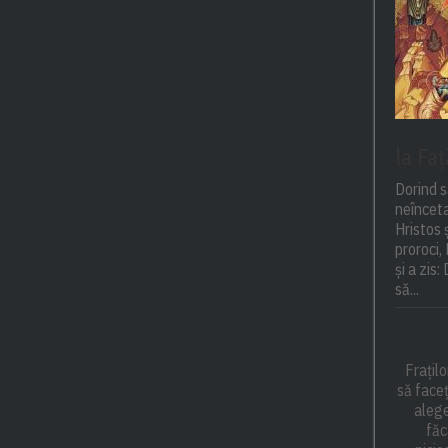
la Fa
Dorind s
neînceta
Hristos 
proroci,
și a zis
să...
Frațilo
să faceț
alege
făc