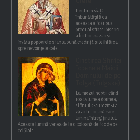
Cretei
Pentru o viață
îmbunătățită ca
aceasta a fost pus
preot al sfintei biserici
a lui Dumnezeu și
învăța popoarele sfânta bună credință și le întărea
spre nevoințele cele...
Cinstirea Sfintei
Icoane a Maicii
Domnului de pe
Tolga (Tolgska)
La miezul nopții, când
toată lumea dormea,
sfântul s-a trezit și a
văzut o lumină care
lumina întreg ținutul.
Aceasta lumină venea de la o coloană de foc de pe
celălalt...