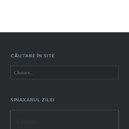
CĂUTARE ÎN SITE
Caută
după:
SINAXARUL ZILEI
8 August