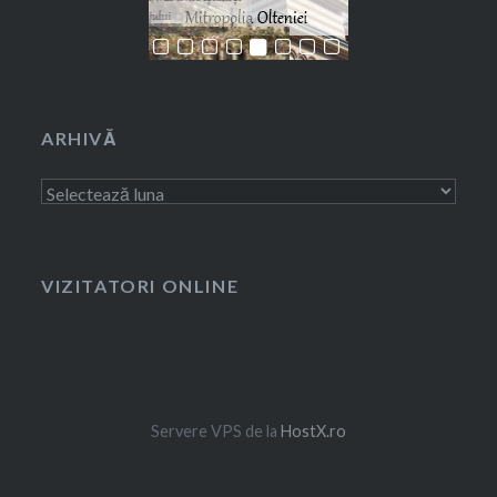
ARHIVĂ
Arhivă
VIZITATORI ONLINE
Servere VPS de la
HostX.ro