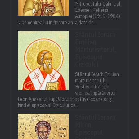
Mitropolitului Calinic al
Edessei, Pellei și
Almopiei (1919-1984)
și pomenirea lui în fiecare an la data de...
Sfântul Ierarh
Emilian
Mărturisitorul,
Episcopul
Cizicului
Sfântul Ierarh Emilian,
mărturisitorul lui
Hristos, a trăit pe
vremea împărăției lui
Leon Armeanul, luptătorul împotriva icoanelor, și
fiind el episcop al Cizicului, de...
Sfântul Ierarh
Miron,
Episcopul