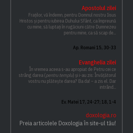
Apostolul zilei
Fraților, vă îndemn, pentru Domnul nostru Iisus
Hristos și pentru iubirea Duhului Sfânt, ca împreună
cu mine, să luptați în rugăciuni către Dumnezeu
pentru mine, ca să scap de...
Ap. Romani 15, 30-33
Evanghelia zilei
În vremea aceea s-au apropiat de Petru cei ce
strâng darea (
pentru templu
) și i-au zis: Învățătorul
vostru nu plătește darea? Ba da! – a zis el. Dar
intrând...
Ev. Matei 17, 24-27; 18, 1-4
doxologia.ro
Preia articolele Doxologia în site-ul tău!