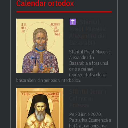
Calendar ortodox
) Sfântul
Preot Mucenic
Alexandru din
Basarabia
Sfântul Preot Mucenic
Alexandru din
Basarabia a fost unul
dintre cei mai
reprezentativi clerici
basarabeni din perioada interbelică.
Sfântul Ierarh
Calinic al
Edessei
Pe 23 iunie 2020,
Patriarhia Ecumenică a
hotărât canonizarea