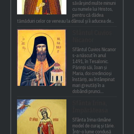
săvârșind multe minuni
cu numele lui Hristos,
pentru că dădea
tămăduiri celor ce veneau la dânsul și îi aducea de...
Sfântul Cuvios
Nicanor
Sfântul Cuvios Nicanor
s-a născut în anul
1491, în Tesalonic.
Părinții săi, Ioan și
Maria, doi credincioși
înstăriți, au întâmpinat
mari greutăți în a
dobândi prunci....
Sfânta Irina,
Împărăteasa
Sfânta Irina rămâne
model de curaj și tărie.
Într-o lume condusă