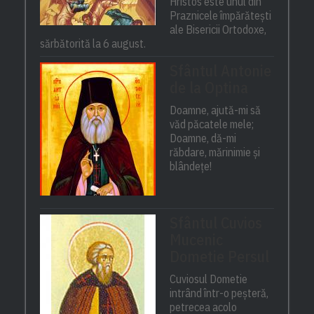
Hristos este unul din
Praznicele împărătești
ale Bisericii Ortodoxe,
sărbătorită la 6 august.
Sfântul Antonie
de la Optina
Doamne, ajută-mi să
văd păcatele mele;
Doamne, dă-mi
răbdare, mărinimie şi
blândeţe!
Sfântul Cuvios
Mucenic
Dometie Persul
Cuviosul Dometie
intrând într-o peșteră,
petrecea acolo