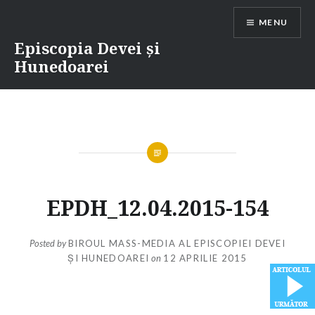
Skip
MENU
to
content
Episcopia Devei și
Hunedoarei
EPDH_12.04.2015-154
Posted by
BIROUL MASS-MEDIA AL EPISCOPIEI DEVEI
ȘI HUNEDOAREI
on
12 APRILIE 2015