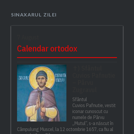
SINAXARUL ZILEI
7 August
Calendar ortodox
✝) Sfântul
Cuvios Pafnutie
– Pârvu
Zugravul
Sfântul
Cuvios Pafnutie, vestit
iconar cunoscut cu
numele de Pârvu
„Mutul”, s-a născut în
Câmpulung Muscel, la 12 octombrie 1657, ca fiu al