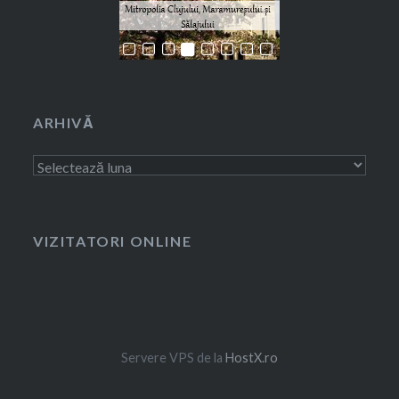
ARHIVĂ
Arhivă
VIZITATORI ONLINE
Servere VPS de la
HostX.ro