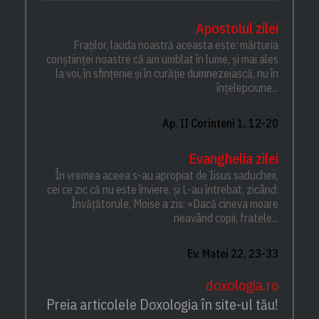
Apostolul zilei
Fraților, lauda noastră aceasta este: mărturia
conștiinței noastre că am umblat în lume, și mai ales
la voi, în sfințenie și în curăție dumnezeiască, nu în
înțelepciune...
Ap. II Corinteni 1, 12-20
Evanghelia zilei
În vremea aceea s-au apropiat de Iisus saducheii,
cei ce zic că nu este înviere, și L-au întrebat, zicând:
Învățătorule, Moise a zis: «Dacă cineva moare
neavând copii, fratele...
Ev. Matei 22, 23-33
doxologia.ro
Preia articolele Doxologia în site-ul tău!