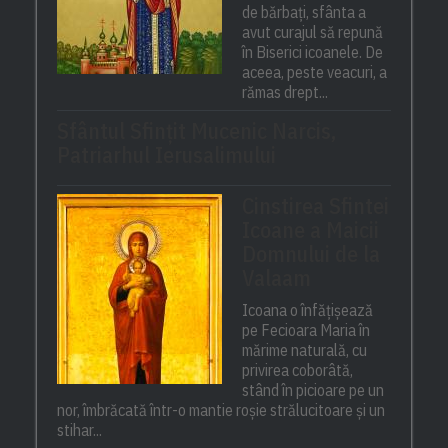
de bărbați, sfânta a
avut curajul să repună
în Biserici icoanele. De
aceea, peste veacuri, a
rămas drept...
Sfântul Sfinţit Mucenic Narcis,
Patriarhul Ierusalimului
Cinstirea Sfintei
Icoane a Maicii
Domnului de la
Valaam
Icoana o înfățișează
pe Fecioara Maria în
mărime naturală, cu
privirea coborâtă,
stând în picioare pe un
nor, îmbrăcată într-o mantie roșie strălucitoare și un
stihar...