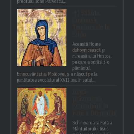
preotului Ioan Pârvescu...
✝) Sfânta
Cuvioasă
Teodora de la
Sihla
Această floare
duhovnicească și
mireasă a lui Hristos,
pe care a odrăslit-o
pământul
binecuvântat al Moldovei, s-a născut pe la
jumătatea secolului al XVII-lea, în satul...
După-
prăznuirea
Schimbării la
Față a Domnului
Schimbarea la Față a
Mântuitorului Iisus