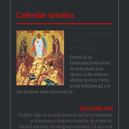
6 August
Calendar ortodox
(✝) Schimbarea
la Față a
Domnului
Dorind să se
îndulcească neîncetat
de acea slavă a lui
Hristos și de vederea
sfinților proroci, Petru
a luat îndrăzneală și a
zis: Doamne, bine este nouă să...
Apostolul zilei
Fraților, siliți-vă cu atât mai mult să faceți temeinice
și chemarea și alegerea voastră, de vreme ce,
făcând acestea, nu veți greși niciodată. Că așa vi se