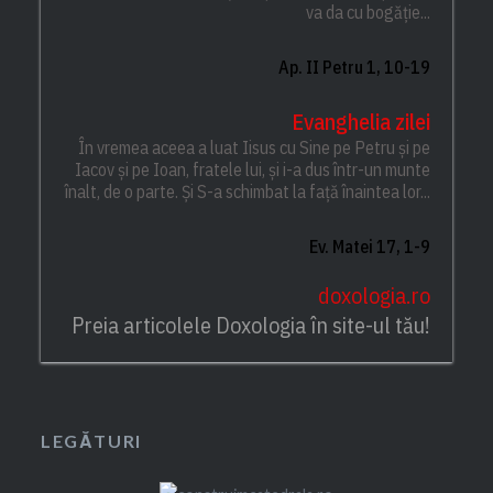
va da cu bogăție...
Ap. II Petru 1, 10-19
Evanghelia zilei
În vremea aceea a luat Iisus cu Sine pe Petru și pe
Iacov și pe Ioan, fratele lui, și i-a dus într-un munte
înalt, de o parte. Și S-a schimbat la față înaintea lor...
Ev. Matei 17, 1-9
doxologia.ro
Preia articolele Doxologia în site-ul tău!
LEGĂTURI