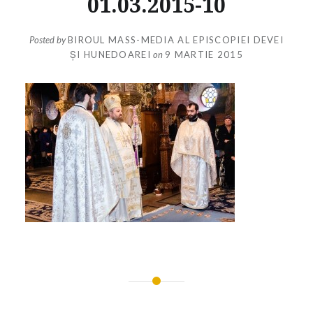
01.03.2015-10
Posted by
BIROUL MASS-MEDIA AL EPISCOPIEI DEVEI
ȘI HUNEDOAREI
on
9 MARTIE 2015
Navigare