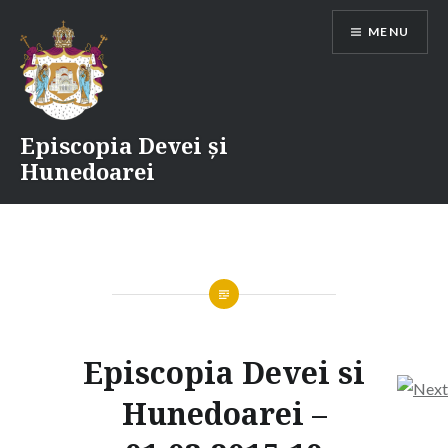
Skip
MENU
to
content
Episcopia Devei și
Hunedoarei
Episcopia Devei si
Hunedoarei –