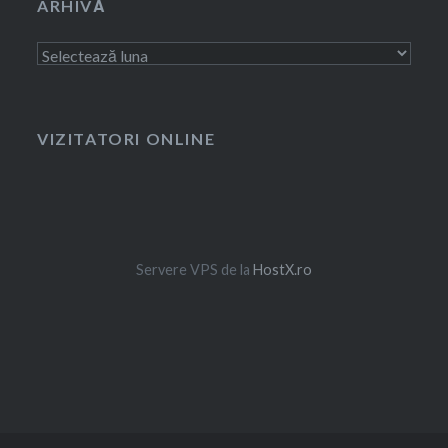
ARHIVĂ
Arhivă
VIZITATORI ONLINE
Servere VPS de la
HostX.ro