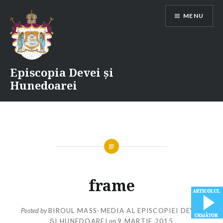
Skip
MENU
to
content
Episcopia Devei și
Hunedoarei
frame
Posted by
BIROUL MASS-MEDIA AL EPISCOPIEI DEVEI
ȘI HUNEDOAREI
on
9 MARTIE 2015