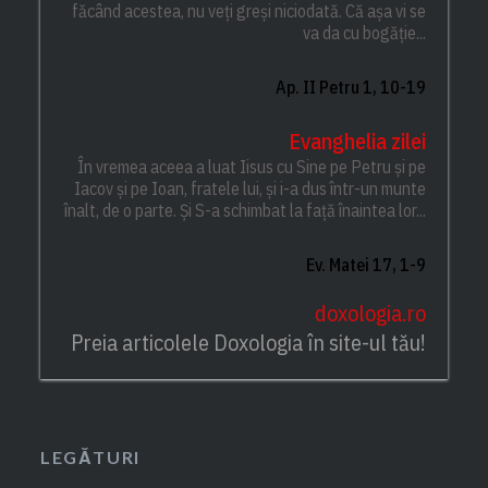
făcând acestea, nu veți greși niciodată. Că așa vi se
va da cu bogăție...
Ap. II Petru 1, 10-19
Evanghelia zilei
În vremea aceea a luat Iisus cu Sine pe Petru și pe
Iacov și pe Ioan, fratele lui, și i-a dus într-un munte
înalt, de o parte. Și S-a schimbat la față înaintea lor...
Ev. Matei 17, 1-9
doxologia.ro
Preia articolele Doxologia în site-ul tău!
LEGĂTURI