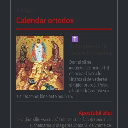
6 August
Calendar ortodox
(
)
Schimbarea la
Față a Domnului
Dorind să se
îndulcească neîncetat
de acea slavă a lui
Hristos și de vederea
sfinților proroci, Petru
a luat îndrăzneală și a
zis: Doamne, bine este nouă să...
Apostolul zilei
Fraților, siliți-vă cu atât mai mult să faceți temeinice
și chemarea și alegerea voastră, de vreme ce,