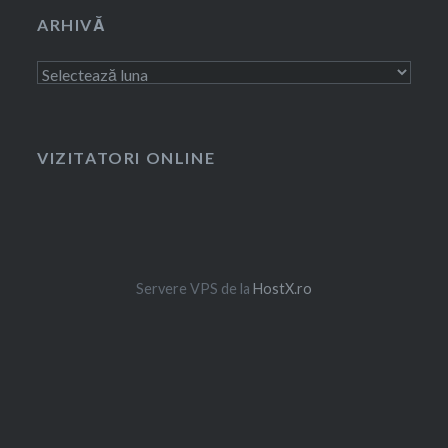
ARHIVĂ
Arhivă
VIZITATORI ONLINE
Servere VPS de la
HostX.ro