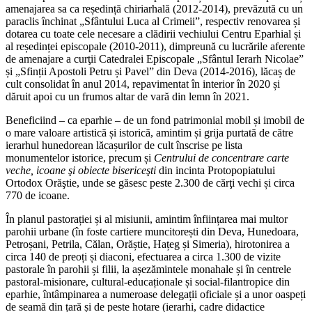
amenajarea sa ca reședință chiriarhală (2012-2014), prevăzută cu un
paraclis închinat „Sfântului Luca al Crimeii”, respectiv renovarea și
dotarea cu toate cele necesare a clădirii vechiului Centru Eparhial și
al reședinței episcopale (2010-2011), dimpreună cu lucrările aferente
de amenajare a curţii Catedralei Episcopale „Sfântul Ierarh Nicolae”
și „Sfinții Apostoli Petru și Pavel” din Deva (2014-2016), lăcaș de
cult consolidat în anul 2014, repavimentat în interior în 2020 și
dăruit apoi cu un frumos altar de vară din lemn în 2021.
Beneficiind – ca eparhie – de un fond patrimonial mobil și imobil de
o mare valoare artistică și istorică, amintim și grija purtată de către
ierarhul hunedorean lăcașurilor de cult înscrise pe lista
monumentelor istorice, precum și
Centrului de concentrare
carte
veche, icoane şi obiecte bisericeşti
din incinta Protopopiatului
Ortodox Orăştie, unde se găsesc peste 2.300 de cărţi vechi și circa
770 de icoane.
În planul pastorației și al misiunii, amintim înființarea mai multor
parohii urbane (în foste cartiere muncitorești din Deva, Hunedoara,
Petroșani, Petrila, Călan, Orăștie, Hațeg și Simeria), hirotonirea a
circa 140 de preoți și diaconi, efectuarea a circa 1.300 de vizite
pastorale în parohii și filii, la așezămintele monahale și în centrele
pastoral-misionare, cultural-educaționale și social-filantropice din
eparhie, întâmpinarea a numeroase delegații oficiale și a unor oaspeți
de seamă din țară și de peste hotare (ierarhi, cadre didactice