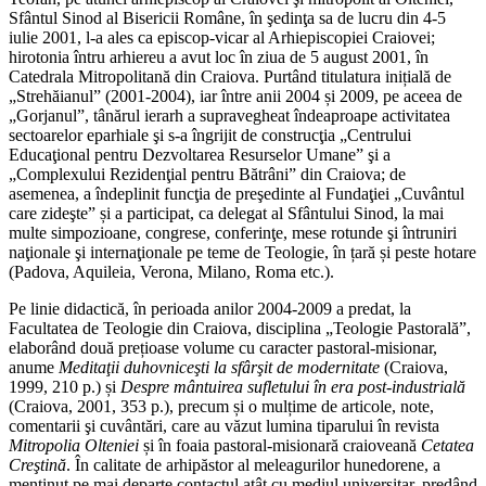
Sfântul Sinod al Bisericii Române, în şedinţa sa de lucru din 4-5
iulie 2001, l-a ales ca episcop-vicar al Arhiepiscopiei Craiovei;
hirotonia întru arhiereu a avut loc în ziua de 5 august 2001, în
Catedrala Mitropolitană din Craiova. Purtând titulatura inițială de
„Strehăianul” (2001-2004), iar între anii 2004 și 2009, pe aceea de
„Gorjanul”, tânărul ierarh a supravegheat îndeaproape activitatea
sectoarelor eparhiale şi s-a îngrijit de construcţia „Centrului
Educaţional pentru Dezvoltarea Resurselor Umane” şi a
„Complexului Rezidenţial pentru Bătrâni” din Craiova; de
asemenea, a îndeplinit funcţia de preşedinte al Fundaţiei „Cuvântul
care zideşte” și a participat, ca delegat al Sfântului Sinod, la mai
multe simpozioane, congrese, conferinţe, mese rotunde şi întruniri
naţionale şi internaţionale pe teme de Teologie, în țară și peste hotare
(Padova, Aquileia, Verona, Milano, Roma etc.).
Pe linie didactică, în perioada anilor 2004-2009 a predat, la
Facultatea de Teologie din Craiova, disciplina „Teologie Pastorală”,
elaborând două prețioase volume cu caracter pastoral-misionar,
anume
Meditaţii duhovniceşti la sfârşit de modernitate
(Craiova,
1999, 210 p.) și
Despre mântuirea sufletului în era post-industrială
(Craiova, 2001, 353 p.), precum și o mulțime de articole, note,
comentarii şi cuvântări, care au văzut lumina tiparului în revista
Mitropolia Olteniei
și în foaia pastoral-misionară craioveană
Cetatea
Creştină
. În calitate de arhipăstor al meleagurilor hunedorene, a
menținut pe mai departe contactul atât cu mediul universitar, predând