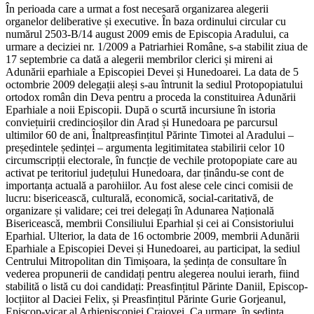
În perioada care a urmat a fost necesară organizarea alegerii
organelor deliberative și executive. În baza ordinului circular cu
numărul 2503-B/14 august 2009 emis de Episcopia Aradului, ca
urmare a deciziei nr. 1/2009 a Patriarhiei Române, s-a stabilit ziua de
17 septembrie ca dată a alegerii membrilor clerici și mireni ai
Adunării eparhiale a Episcopiei Devei și Hunedoarei. La data de 5
octombrie 2009 delegații aleși s-au întrunit la sediul Protopopiatului
ortodox român din Deva pentru a proceda la constituirea Adunării
Eparhiale a noii Episcopii. După o scurtă incursiune în istoria
conviețuirii credincioșilor din Arad și Hunedoara pe parcursul
ultimilor 60 de ani, Înaltpreasfințitul Părinte Timotei al Aradului –
președintele ședinței – argumenta legitimitatea stabilirii celor 10
circumscripții electorale, în funcție de vechile protopopiate care au
activat pe teritoriul județului Hunedoara, dar ținându-se cont de
importanța actuală a parohiilor. Au fost alese cele cinci comisii de
lucru: bisericească, culturală, economică, social-caritativă, de
organizare și validare; cei trei delegați în Adunarea Națională
Bisericească, membrii Consiliului Eparhial și cei ai Consistoriului
Eparhial. Ulterior, la data de 16 octombrie 2009, membrii Adunării
Eparhiale a Episcopiei Devei și Hunedoarei, au participat, la sediul
Centrului Mitropolitan din Timișoara, la ședința de consultare în
vederea propunerii de candidați pentru alegerea noului ierarh, fiind
stabilită o listă cu doi candidați: Preasfințitul Părinte Daniil, Episcop-
locțiitor al Daciei Felix, și Preasfințitul Părinte Gurie Gorjeanul,
Episcop-vicar al Arhiepiscopiei Craiovei. Ca urmare, în ședința