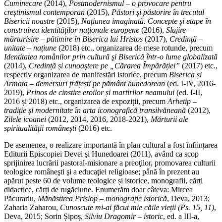
Cuminecare
(2014),
Postmodernismul – o provocare pentru
creștinismul contemporan
(2015),
Păstori și păstorire în trecutul
Bisericii noastre
(2015),
Națiunea imaginată. Concepte și etape în
construirea identităților naționale europene
(2016),
Slujire –
mărturisire – pătimire în Biserica lui Hristos
(2017),
Credință –
unitate – națiune
(2018) etc., organizarea de mese rotunde, precum
Identitatea românilor prin cultură şi Biserică într-o lume globalizată
(2014),
Credință și cunoaștere pe „Cărarea Împărăției”
(2017) etc.,
respectiv organizarea de manifestări istorice, precum
Biserica și
Armata – demersuri frățești pe pământ hunedorean
(ed. I-IV, 2016-
2019),
Prinos de cinstire eroilor și martirilor neamului
(ed. I-II,
2016 și 2018) etc., organizarea de expoziții, precum
Arhetip –
tradiție și modernitate în arta iconografică transilvăneană
(2012),
Zilele icoanei
(2012, 2014, 2016, 2018-2021),
Mărturii ale
spiritualității românești
(2016) etc.
De asemenea, o realizare importantă în plan cultural a fost înființarea
Editurii Episcopiei Devei şi Hunedoarei (2011), având ca scop
sprijinirea lucrării pastoral-misionare a preoţilor, promovarea culturii
teologice româneşti şi a educaţiei religioase; până în prezent au
apărut peste 60 de volume teologice și istorice, monografii, cărți
didactice, cărți de rugăciune. Enumerăm doar câteva: Mircea
Păcurariu,
Mănăstirea Prislop – monografie istorică
, Deva, 2013;
Zaharia Zaharou,
Cunoscute mi-ai făcut mie căile vieții (Ps. 15, 11)
,
Deva, 2015; Sorin Șipoș,
Silviu Dragomir – istoric
, ed. a III-a,