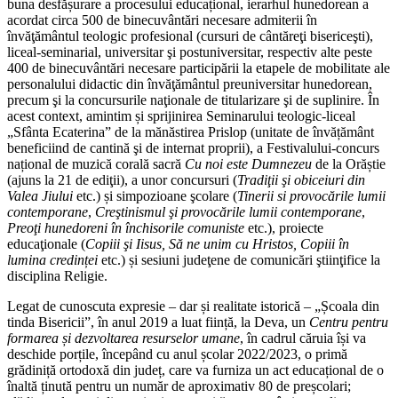
buna desfășurare a procesului educațional, ierarhul hunedorean a
acordat circa 500 de binecuvântări necesare admiterii în
învăţământul teologic profesional (cursuri de cântăreţi bisericeşti),
liceal-seminarial, universitar şi postuniversitar, respectiv alte peste
400 de binecuvântări necesare participării la etapele de mobilitate ale
personalului didactic din învăţământul preuniversitar hunedorean,
precum şi la concursurile naţionale de titularizare şi de suplinire. În
acest context, amintim și sprijinirea Seminarului teologic-liceal
„Sfânta Ecaterina” de la mănăstirea Prislop (unitate de învățământ
beneficiind de cantină şi de internat proprii), a Festivalului-concurs
național de muzică corală sacră
Cu noi este Dumnezeu
de la Orăștie
(ajuns la 21 de ediţii), a unor concursuri (
Tradiţii şi obiceiuri din
Valea Jiului
etc.) și simpozioane şcolare (
Tinerii si provocările lumii
contemporane
,
Creştinismul şi provocările lumii contemporane
,
Preoţi hunedoreni în închisorile comuniste
etc.), proiecte
educaţionale (
Copiii şi Iisus, Să ne unim cu Hristos,
Copiii în
lumina credinței
etc.) și sesiuni judeţene de comunicări ştiinţifice la
disciplina Religie.
Legat de cunoscuta expresie – dar și realitate istorică – „Școala din
tinda Bisericii”, în anul 2019 a luat ființă, la Deva, un
Centru pentru
formarea și dezvoltarea resurselor umane
, în cadrul căruia își va
deschide porțile, începând cu anul școlar 2022/2023, o primă
grădiniță ortodoxă din județ, care va furniza un act educațional de o
înaltă ținută pentru un număr de aproximativ 80 de preșcolari;