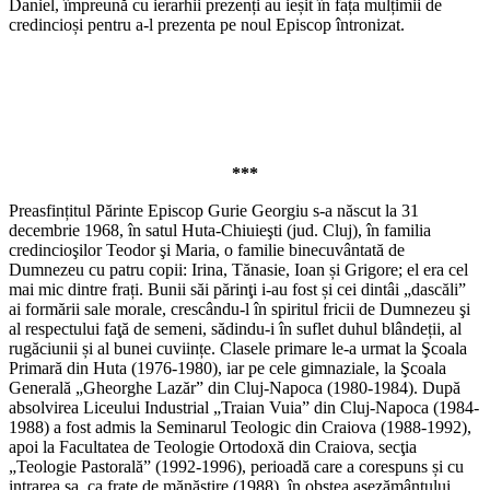
Daniel, împreună cu ierarhii prezenți au ieșit în fața mulțimii de
credincioși pentru a-l prezenta pe noul Episcop întronizat.
***
Preasfințitul Părinte Episcop Gurie Georgiu s-a născut la 31
decembrie 1968, în satul Huta-Chiuieşti (jud. Cluj), în familia
credincioşilor Teodor şi Maria, o familie binecuvântată de
Dumnezeu cu patru copii: Irina, Tănasie, Ioan și Grigore; el era cel
mai mic dintre frați. Bunii săi părinţi i-au fost și cei dintâi „dascăli”
ai formării sale morale, crescându-l în spiritul fricii de Dumnezeu şi
al respectului faţă de semeni, sădindu-i în suflet duhul blândeții, al
rugăciunii și al bunei cuviințe. Clasele primare le-a urmat la Şcoala
Primară din Huta (1976-1980), iar pe cele gimnaziale, la Şcoala
Generală „Gheorghe Lazăr” din Cluj-Napoca (1980-1984). După
absolvirea Liceului Industrial „Traian Vuia” din Cluj-Napoca (1984-
1988) a fost admis la Seminarul Teologic din Craiova (1988-1992),
apoi la Facultatea de Teologie Ortodoxă din Craiova, secţia
„Teologie Pastorală” (1992-1996), perioadă care a corespuns și cu
intrarea sa, ca frate de mănăstire (1988), în obştea aşezământului