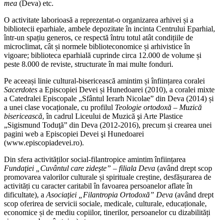
mea
(Deva) etc.
O activitate laborioasă a reprezentat-o organizarea arhivei și a
bibliotecii eparhiale, ambele depozitate în incinta Centrului Eparhial,
într-un spațiu generos, ce respectă întru totul atât condițiile de
microclimat, cât și normele biblioteconomice și arhivistice în
vigoare; biblioteca eparhială cuprinde circa 12.000 de volume și
peste 8.000 de reviste, structurate în mai multe fonduri.
Pe aceeași linie cultural-bisericească amintim și înființarea coralei
Sacerdotes
a Episcopiei Devei și Hunedoarei (2010), a coralei mixte
a Catedralei Episcopale „Sfântul Ierarh Nicolae” din Deva (2014) și
a unei clase vocaționale, cu profilul
Teologie ortodoxă – Muzică
bisericească
, în cadrul Liceului de Muzică şi Arte Plastice
„Sigismund Toduţă” din Deva (2012-2016), precum și crearea unei
pagini web a Episcopiei Devei şi Hunedoarei
(www.episcopiadevei.ro).
Din sfera activităților social-filantropice amintim înființarea
Fundaţiei „Cuvântul care zideşte” – filiala Deva
(având drept scop
promovarea valorilor culturale și spirituale creștine, desfășurarea de
activități cu caracter caritabil în favoarea persoanelor aflate în
dificultate), a
Asociaţiei „Filantropia Ortodoxă” Deva
(având drept
scop oferirea de servicii sociale, medicale, culturale, educaționale,
economice și de mediu copiilor, tinerilor, persoanelor cu dizabilități