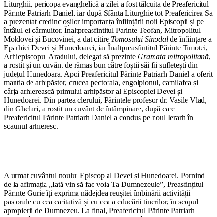
Liturghii, pericopa evanghelică a zilei a fost tâlcuita de Preafericitul
Părinte Patriarh Daniel, iar după Sfânta Liturghie tot Preafericirea Sa
a prezentat credincioșilor importanța înființării noii Episcopii și pe
întâiul ei cârmuitor. Înaltpreasfintitul Parinte Teofan, Mitropolitul
Moldovei și Bucovinei, a dat citire
Tomosului Sinodal
de înființare a
Eparhiei Devei și Hunedoarei, iar Înaltpreasfintitul Părinte Timotei,
Arhiepiscopul Aradului, delegat să prezinte
Gramata mitropolitană
,
a rostit și un cuvânt de rămas bun către foștii săi fii sufletești din
județul Hunedoara. Apoi Preafericitul Părinte Patriarh Daniel a oferit
mantia de arhipăstor, crucea pectorala, engolpionul, camilafca și
cârja arhierească primului arhipăstor al Episcopiei Devei și
Hunedoarei. Din partea clerului, Părintele profesor dr. Vasile Vlad,
din Ghelari, a rostit un cuvânt de întâmpinare, după care
Preafericitul Părinte Patriarh Daniel a condus pe noul Ierarh în
scaunul arhieresc.
A urmat cuvântul noului Episcop al Devei și Hunedoarei. Pornind
de la afirmația „Iată vin să fac voia Ta Dumnezeule”, Preasfințitul
Părinte Gurie îți exprima nădejdea reușitei îmbinării activității
pastorale cu cea caritativă și cu cea a educării tinerilor, în scopul
apropierii de Dumnezeu. La final, Preafericitul Părinte Patriarh