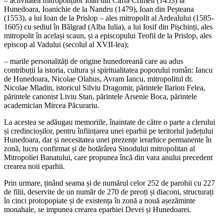
– activitatea mitropoliților Ioan din Caffa Crimeii (1453) la
Hunedoara, Ioanichie de la Nandru (1479), Ioan din Peșteana
(1553), a lui Ioan de la Prislop – ales mitropolit al Ardealului (1585-
1605) cu sediul în Bălgrad (Alba Iulia), a lui Iosif din Pișchinți, ales
mitropolit în același scaun, și a episcopului Teofil de la Prislop, ales
episcop al Vadului (secolul al XVII-lea);
– marile personalități de origine hunedoreană care au adus
contribuții la istoria, cultura și spiritualitatea poporului român: Iancu
de Hunedoara, Nicolae Olahus, Avram Iancu, mitropolitul dr.
Nicolae Mladin, istoricul Silviu Dragomir, părintele Ilarion Felea,
părintele canonist Liviu Stan, părintele Arsenie Boca, părintele
academician Mircea Păcurariu.
La acestea se adăugau memoriile, înaintate de către o parte a clerului
și credincioșilor, pentru înființarea unei eparhii pe teritoriul județului
Hunedoara, dar și necesitatea unei prezențe ierarhice permanente în
zonă, lucru confirmat și de hotărârea Sinodului mitropolitan al
Mitropoliei Banatului, care propunea încă din vara anului precedent
crearea noii eparhii.
Prin urmare, ținând seama și de numărul celor 252 de parohii cu 227
de filii, deservite de un număr de 270 de preoți și diaconi, structurați
în cinci protopopiate și de existența în zonă a nouă așezăminte
monahale, se impunea crearea eparhiei Devei și Hunedoarei.