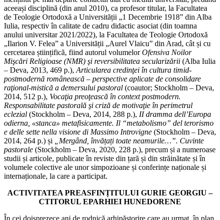
aceeași disciplină (din anul 2010), ca profesor titular, la Facultatea
de Teologie Ortodoxă a Universității „1 Decembrie 1918” din Alba
Iulia, respectiv în calitate de cadru didactic asociat (din toamna
anului universitar 2021/2022), la Facultatea de Teologie Ortodoxă
„Ilarion V. Felea” a Universității „Aurel Vlaicu” din Arad, cât și cu
cercetarea științifică, fiind autorul volumelor
Ofensiva Noilor
Mişcări Religioase (NMR) şi reversibilitatea secularizării
(Alba Iulia
– Deva, 2013, 469 p.),
Articularea credinţei în cultura timid-
postmodernă românească – perspective aplicate de consolidare
raţional-mistică a demersului pastoral
(coautor; Stockholm – Deva,
2014, 512 p.),
Vocaţia preoţească în context postmodern.
Responsabilitate pastorală şi criză de motivaţie în perimetrul
eclezial
(Stockholm – Deva, 2014, 288 p.),
II dramma dell’Europa
odierna, «stanca» metafisicamente. Il “metabolismo” del terorismo
e delle sette nella visione di Massimo Introvigne
(Stockholm – Deva,
2014, 264 p.) și
„Mergând, învățați toate neamurile…”. Cuvinte
pastorale
(Stockholm – Deva, 2020, 228 p.), precum și a numeroase
studii și articole, publicate în reviste din țară și din străinătate și în
volumele colective ale unor simpozioane și conferințe naționale și
internaționale, la care a participat.
ACTIVITATEA PREASFINȚITULUI GURIE GEORGIU –
CTITORUL EPARHIEI HUNEDORENE
În cei doisprezece ani de rodnică arhipăstorire care au urmat, în plan