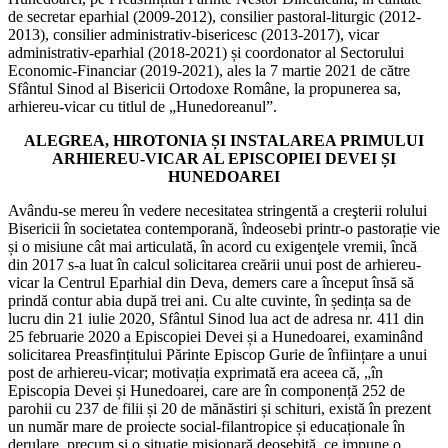
de secretar eparhial (2009-2012), consilier pastoral-liturgic (2012-
2013), consilier administrativ-bisericesc (2013-2017), vicar
administrativ-eparhial (2018-2021) și coordonator al Sectorului
Economic-Financiar (2019-2021), ales la 7 martie 2021 de către
Sfântul Sinod al Bisericii Ortodoxe Române, la propunerea sa,
arhiereu-vicar cu titlul de „Hunedoreanul”.
ALEGREA, HIROTONIA ȘI INSTALAREA PRIMULUI
ARHIEREU-VICAR AL EPISCOPIEI DEVEI ȘI
HUNEDOAREI
Avându-se mereu în vedere necesitatea stringentă a creşterii rolului
Bisericii în societatea contemporană, îndeosebi printr-o pastorație vie
și o misiune cât mai articulată, în acord cu exigenţele vremii, încă
din 2017 s-a luat în calcul solicitarea creării unui post de arhiereu-
vicar la Centrul Eparhial din Deva, demers care a început însă să
prindă contur abia după trei ani. Cu alte cuvinte, în ședința sa de
lucru din 21 iulie 2020, Sfântul Sinod lua act de adresa nr. 411 din
25 februarie 2020 a Episcopiei Devei și a Hunedoarei, examinând
solicitarea Preasfințitului Părinte Episcop Gurie de înființare a unui
post de arhiereu-vicar; motivația exprimată era aceea că, „în
Episcopia Devei și Hunedoarei, care are în componență 252 de
parohii cu 237 de filii și 20 de mănăstiri și schituri, există în prezent
un număr mare de proiecte social-filantropice și educaționale în
derulare, precum și o situație misionară deosebită, ce impune o