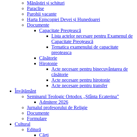
Mănăstiri și schituri
Paraclise
Parohii vacante
Harta Episcopiei Devei și Hunedoarei
Documente
Capacitate Preoțească
Lista actelor necesare pentru Examenul de
Capacitate Preoțească
Tematica examenului de capacitate
preoteasca
Căsătorie
Hirotonie
Acte necesare pentru binecuvântarea de
căsătorie
Acte necesare pentru hirotonie
Acte necesare pentru transfer
Învățământ
Seminarul Teologic Ortodox „Sfânta Ecaterina”
Admitere 2026
Jurnalul profesorului de Religie
Documente
Formulare
Cultural
Editură
Cărți