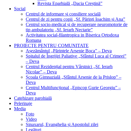
Revista Eparhială „Dacia Creștină”
Social
Centrul de informare și consiliere socială
Centrul de zi pentru copii „Sf. Părinți Ioachim și Ana”
Centrul socio-medical și de recuperare neuromotorie de
tip ambulatoriu „Sf. Ierarh Nectarie”
Activitatea social-filantropica in Biserica Ortodoxa
Romana
PROIECTE PENTRU COMUNITATE
Așezământul „Părintele Arsenie Boca” – Deva
Spitalul de Îngrijiri Paliative „Sfântul Luca al Crimeei”
– Deva
Centrul Rezidențial pentru Vârstnici „Sf. Ierarh
Nicolae” – Deva
Școala Gimnazială „Sfântul Arsenie de la Prislop” –
Deva
Centrul Multifuncțional „Episcop Gurie Georgiu” –
Deva
Catehizare parohială
Pelerinaje
Media
Foto
Video
Sinaxarul, Evanghelia și Apostolul zilei
Legături