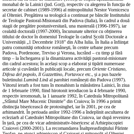
monahal de la Lainici (jud. Gorj), respectiv cu alegerea în funcţia de
secretar de cabinet (1989-1996) al mitropolitului Nestor Vornicescu
al Olteniei. Pregătirea sa teologică a continuat pe băncile Institutului
de Teologie Pastoral-Misionară din Padova (Italia), în cadrul a două
stagii de pregătire postuniversitară, una masterală (1996-1997), iar
cealaltă doctorală (1997-2000), încununate ulterior cu obținerea
titlului de doctor în domeniul Teologie în cadrul Școlii Doctorale a
Universității „1 Decembrie 1918” din Alba Iulia. În Italia a înfiinţat
patru comunităţi ortodoxe româneşti, în centre urbane precum
Padova, Pordenone, Treviso şi Verona, lucrând – cu timp şi fără
timp – la închegarea şi la dinamizarea activităţii pastoral-misionare
din cadrul acestora; în același scop a elaborat și tipărit numeroase
articole și cuvântări în publicații locale, precum
Oriente Cristiano
,
Difesa del popolo
,
Il Gazzettino
,
Portavoce
etc., și a pus bazele
buletinului
Lumină Lină
al parohiei românești din Padova (1997).
Viitorul ierarh a fost tuns în monahism la mănăstirea Lainici, în ziua
de 1 februarie 1990, fiind hirotonit ierodiacon la 4 februarie 1990,
respectiv ieromonah, la 1 ianuarie 1992, în Catedrala Mitropolitană
„Sfântul Mare Mucenic Dimitrie” din Craiova; în 1996 a primit
distincţia bisericească de protosinghel, iar în 2001, pe cea de
arhimandrit. În perioada anilor 1992-1996 a îndeplinit ascultarea de
ecleziarh al Catedralei Mitropolitane din Craiova, iar după revenirea
în țară, pe cea de vicar administrativ-bisericesc al Arhiepiscopiei
Craiovei (2000-2001). La recomandarea Înaltpreasfinţitului Părinte
Teofan, pe atunci arhiepiscop al Craiovei şi mitropolit al Olteniei,