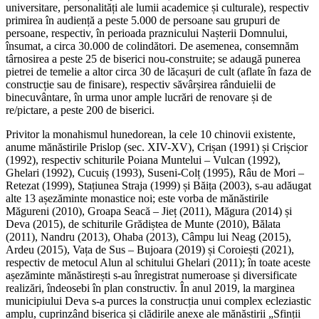
universitare, personalități ale lumii academice și culturale), respectiv
primirea în audiență a peste 5.000 de persoane sau grupuri de
persoane, respectiv, în perioada praznicului Nașterii Domnului,
însumat, a circa 30.000 de colindători. De asemenea, consemnăm
târnosirea a peste 25 de biserici nou-construite; se adaugă punerea
pietrei de temelie a altor circa 30 de lăcașuri de cult (aflate în faza de
construcție sau de finisare), respectiv săvârșirea rânduielii de
binecuvântare, în urma unor ample lucrări de renovare și de
re/pictare, a peste 200 de biserici.
Privitor la monahismul hunedorean, la cele 10 chinovii existente,
anume mănăstirile Prislop (sec. XIV-XV), Crișan (1991) și Crișcior
(1992), respectiv schiturile Poiana Muntelui – Vulcan (1992),
Ghelari (1992), Cucuiș (1993), Suseni-Colț (1995), Râu de Mori –
Retezat (1999), Stațiunea Straja (1999) și Băița (2003), s-au adăugat
alte 13 așezăminte monastice noi; este vorba de mănăstirile
Măgureni (2010), Groapa Seacă – Jieț (2011), Măgura (2014) și
Deva (2015), de schiturile Grădiștea de Munte (2010), Bălata
(2011), Nandru (2013), Ohaba (2013), Câmpu lui Neag (2015),
Ardeu (2015), Vața de Sus – Bujoara (2019) și Coroiești (2021),
respectiv de metocul Alun al schitului Ghelari (2011); în toate aceste
așezăminte mănăstirești s-au înregistrat numeroase și diversificate
realizări, îndeosebi în plan constructiv. În anul 2019, la marginea
municipiului Deva s-a purces la construcția unui complex ecleziastic
amplu, cuprinzând biserica și clădirile anexe ale mănăstirii „Sfinții