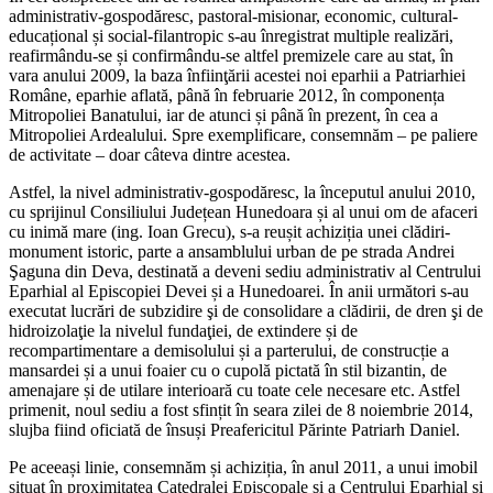
administrativ-gospodăresc, pastoral-misionar, economic, cultural-
educațional și social-filantropic s-au înregistrat multiple realizări,
reafirmându-se și confirmându-se altfel premizele care au stat, în
vara anului 2009, la baza înfiinţării acestei noi eparhii a Patriarhiei
Române, eparhie aflată, până în februarie 2012, în componența
Mitropoliei Banatului, iar de atunci și până în prezent, în cea a
Mitropoliei Ardealului. Spre exemplificare, consemnăm – pe paliere
de activitate – doar câteva dintre acestea.
Astfel, la nivel administrativ-gospodăresc, la începutul anului 2010,
cu sprijinul Consiliului Județean Hunedoara și al unui om de afaceri
cu inimă mare (ing. Ioan Grecu), s-a reușit achiziția unei clădiri-
monument istoric, parte a ansamblului urban de pe strada Andrei
Şaguna din Deva, destinată a deveni sediu administrativ al Centrului
Eparhial al Episcopiei Devei și a Hunedoarei. În anii următori s-au
executat lucrări de subzidire şi de consolidare a clădirii, de dren şi de
hidroizolaţie la nivelul fundaţiei, de extindere și de
recompartimentare a demisolului și a parterului, de construcție a
mansardei și a unui foaier cu o cupolă pictată în stil bizantin, de
amenajare și de utilare interioară cu toate cele necesare etc. Astfel
primenit, noul sediu a fost sfințit în seara zilei de 8 noiembrie 2014,
slujba fiind oficiată de însuși Preafericitul Părinte Patriarh Daniel.
Pe aceeași linie, consemnăm și achiziția, în anul 2011, a unui imobil
situat în proximitatea Catedralei Episcopale și a Centrului Eparhial și