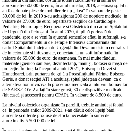
mobilierul din saloane, costurile totale ridicându-se la suma de
aproximativ 60.000 de euro; în anul următor, 2018, aceluiași spital i-
au fost donate piese de mobilier de tip „Ikea” în valoare de peste
30.000 de lei. În 2019 s-au achiziționat 200 de noptiere medicale, în
valoare de 27.000 de euro, repartizate secțiilor de Cardiologie,
Pediatrie, Neurologie, Recuperare și Obstetrică din cadrul Spitalului
de Urgență din Petroșani. În anul 2020, în plină perioadă de
pandemie, spre a se veni în ajutorul semenilor aflați în suferință, s-a
donat Compartimentului de Terapie Intensivă Coronariană din
cadrul Spitalului Județean de Urgență din Deva un sistem centralizat
de injectomate și infuzomate, conectate la un soft informatic, în
valoare de 65.000 de euro; de asemenea, în mai multe rânduri,
materiale igienico-sanitare, dezinfectanți, mănuși, botoșei și măști de
protecție. În fine, la începutul anului 2021, Episcopia Devei și
Hunedoarei, prin purtarea de grijă a Preasfințitului Părinte Episcop
Gurie, a donat secției ATI a aceluiași spital județean devean, ca o
alternativă non-invazivă la procedura medicală a intubării bolnavilor
de SARS-COV 2 aflați în stare gravă, 30 de dispozitive medicale
(kit cască și accesorii pentru CPAP), în valoare de 8.500 de euro.
La nivelul colectelor organizate în parohii, trebuie amintit și faptul
că, în perioada anilor 2009-2021, s-au dăruit celor lipsiți bani,
alimente și diferite produse de strictă necesitate în sumă de
aproximativ 5.500.000 de lei.
În aceeași categorie a inițiativelor social-filantropice amintim și