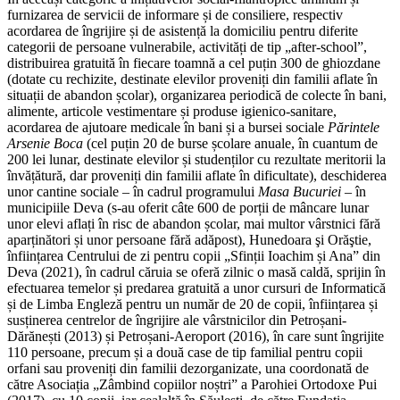
furnizarea de servicii de informare și de consiliere, respectiv
acordarea de îngrijire și de asistență la domiciliu pentru diferite
categorii de persoane vulnerabile, activități de tip „after-school”,
distribuirea gratuită în fiecare toamnă a cel puțin 300 de ghiozdane
(dotate cu rechizite, destinate elevilor proveniți din familii aflate în
situații de abandon școlar), organizarea periodică de colecte în bani,
alimente, articole vestimentare și produse igienico-sanitare,
acordarea de ajutoare medicale în bani și a bursei sociale
Părintele
Arsenie Boca
(cel puțin 20 de burse școlare anuale, în cuantum de
200 lei lunar, destinate elevilor și studenților cu rezultate meritorii la
învățătură, dar proveniți din familii aflate în dificultate), deschiderea
unor cantine sociale – în cadrul programului
Masa Bucuriei
– în
municipiile Deva (s-au oferit câte 600 de porții de mâncare lunar
unor elevi aflați în risc de abandon școlar, mai multor vârstnici fără
aparținători și unor persoane fără adăpost), Hunedoara şi Orăştie,
înființarea Centrului de zi pentru copii „Sfinții Ioachim și Ana” din
Deva (2021), în cadrul căruia se oferă zilnic o masă caldă, sprijin în
efectuarea temelor și predarea gratuită a unor cursuri de Informatică
și de Limba Engleză pentru un număr de 20 de copii, înființarea și
susținerea centrelor de îngrijire ale vârstnicilor din Petroșani-
Dărănești (2013) și Petroșani-Aeroport (2016), în care sunt îngrijite
110 persoane, precum și a două case de tip familial pentru copii
orfani sau proveniți din familii dezorganizate, una coordonată de
către Asociația „Zâmbind copiilor noștri” a Parohiei Ortodoxe Pui