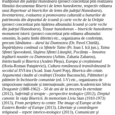
tradiţional din judeţul Hunedoara
(proiect concretizat prin realizarea
filmului documentar
Biserici de lemn hunedorene
, respectiv editarea
unui
Repertoar al bisericilor de lemn din
judeţul Hunedoara
),
Inventarierea, evaluarea și promovarea culturală a bunurilor de
patrimoniu din depozitul de icoană și carte veche de la Orăştie
(proiect concretizat prin tipărirea albumului
Icoană și carte veche
din județul Hunedoara
),
Tezaur hunedorean – bisericile hunedorene
monument istoric
(proiect concretizat prin editarea albumului
omonim, în patru limbi diferite) etc., organizarea de conferințe,
precum
Sănătatea – darul lui Dumnezeu
(Dr. Pavel Chirilă),
Împărtășirea continuă cu Sfintele Taine
(Pr. Ioan I. Ică jun.),
Taina
Sfintei Spovedanii
,
Slujirea Sfintei Liturghii
,
Pocăința – înnoirea
legăturii noastre cu Dumnezeu
(Arhim. Zaharia Zaharou),
Intelectualii și Biserica
(Andrei Pleșu),
Europa și creștinismul
(Horia-Roman Patapievici),
Cultura românească transilvăneană în
secolul al XVI-lea
(Acad. Ioan Aurel Pop),
Biserica din cetate.
Argumentul citadin al credinței
(Teodor Baconschi),
Pătimitori și
pătimire în închisorile comuniste
(ed. I-V) etc., organizarea de
simpozioane naționale și internaționale, precum
Academician Silviu
Dragomir (1888-1962) – 50 de ani de la trecerea în eternitate
(2012),
Suferință și terapie – perspective teologice
(2012),
Dreptul
canonic în viața Bisericii. In memoriam Liviu Stan (1910-1973)
(2013),
From periphery to center. The image of Europe at the
Eastern Border of Europe
(2013),
Libertate şi constrângere
religioasă – repere istorico-teologice
(2013),
Comunicare şi