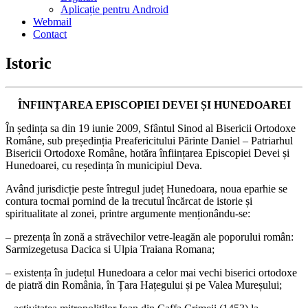
Aplicație pentru Android
Webmail
Contact
Istoric
ÎNFIINȚAREA EPISCOPIEI DEVEI ȘI HUNEDOAREI
În ședința sa din 19 iunie 2009, Sfântul Sinod al Bisericii Ortodoxe
Române, sub președinția Preafericitului Părinte Daniel – Patriarhul
Bisericii Ortodoxe Române, hotăra înființarea Episcopiei Devei și
Hunedoarei, cu reședința în municipiul Deva.
Având jurisdicție peste întregul județ Hunedoara, noua eparhie se
contura tocmai pornind de la trecutul încărcat de istorie și
spiritualitate al zonei, printre argumente menționându-se:
– prezența în zonă a străvechilor vetre-leagăn ale poporului român:
Sarmizegetusa Dacica si Ulpia Traiana Romana;
– existența în județul Hunedoara a celor mai vechi biserici ortodoxe
de piatră din România, în Țara Hațegului și pe Valea Mureșului;