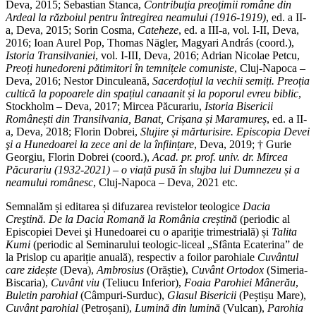
Deva, 2015; Sebastian Stanca,
Contribuţia preoţimii române din
Ardeal la războiul pentru întregirea neamului (1916-1919)
, ed. a II-
a, Deva, 2015; Sorin Cosma,
Cateheze
, ed. a III-a, vol. I-II, Deva,
2016; Ioan Aurel Pop, Thomas Nägler, Magyari András (coord.),
Istoria Transilvaniei
, vol. I-III, Deva, 2016; Adrian Nicolae Petcu,
Preoți hunedoreni pătimitori în temnițele comuniste
, Cluj-Napoca –
Deva, 2016; Nestor Dinculeană,
Sacerdoțiul la vechii semiți. Preoția
cultică la popoarele din spațiul canaanit și la poporul evreu biblic
,
Stockholm – Deva, 2017; Mircea Păcurariu,
Istoria Bisericii
Românești din Transilvania, Banat, Crișana și Maramureș
, ed. a II-
a, Deva, 2018; Florin Dobrei,
Slujire și mărturisire.
Episcopia Devei
şi a Hunedoarei la zece ani de la înființare
, Deva, 2019; † Gurie
Georgiu, Florin Dobrei (coord.),
Acad. pr. prof. univ. dr. Mircea
Păcurariu (1932-2021) – o viață pusă în slujba lui Dumnezeu și a
neamului românesc
, Cluj-Napoca – Deva, 2021 etc.
Semnalăm și editarea și difuzarea revistelor teologice
Dacia
Creştină. De la Dacia Romană la România creștină
(periodic al
Episcopiei Devei şi Hunedoarei cu o apariţie trimestrială) și
Talita
Kumi
(periodic al Seminarului teologic-liceal „Sfânta Ecaterina” de
la Prislop cu apariție anuală), respectiv a foilor parohiale
Cuvântul
care zidește
(Deva),
Ambrosius
(Orăștie),
Cuvânt Ortodox
(Simeria-
Biscaria),
Cuvânt viu
(Teliucu Inferior),
Foaia Parohiei Mânerău
,
Buletin parohial
(Câmpuri-Surduc),
Glasul Bisericii
(Peștișu Mare),
Cuvânt parohial
(Petroșani),
Lumină din lumină
(Vulcan),
Parohia