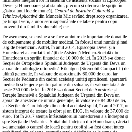
facilitarea integrării lor în sistemul de asistență socială al Episcopiei
Devei și Hunedoarei și al statului, precum și oferirea de sprijin în
găsirea unui loc de muncă),
Centrul de Instruire Culturală şi
Tehnico-Aplicativă
din Muncelu Mic (având drept scop organizarea,
pe timpul verii, a unor serii săptămânale de tabere pentru copii
proveniți din familii vulnerabile) etc.
De asemenea, se cuvine a se face amintire de importantele donațiile
de echipamente și de mobilier medical, în folosul unui număr și mai
larg de beneficiari. Astfel, în anul 2014, Episcopia Devei și a
Hunedoarei a acordat Unității de Asistență Medico-Socială din
Hunedoara un sprijin financiar de 10.000 de lei. În 2015 s-a donat
Secţiei de Ortopedie a Spitalului Judeţean de Urgență din Deva un
aparat de radiologie ortopedică Röentgen (Siremobil Compact L) de
ultimă generație, în valoare de aproximativ 60.000 de euro, iar
Secției de Pediatrie din cadrul aceleiași unități spitalicești, aparatură
medicală și lenjerie pentru paturile din saloane, în valoare totală de
peste 250.000 de lei. În 2016 s-a donat Secției de Anestezie și
Terapie Intensivă a Spitalului Județean de Urgență din Deva un
aparat de anestezie de ultimă generație, în valoare de 84.000 de lei,
iar Secției de Cardiologie din cadrul aceluiași spital, în anul 2017, un
sistem integrat de testare la efort și un EKG, în valoare de 37.000 de
euro. Tot în 2017 atenția întâistătătorului hunedorean s-a îndreptat și
spre Secția de Pediatrie a Spitalului Județean din Hunedoara, căreia i
s-a amenajat o cameră de joacă pentru copii și i-a fost donat întreg