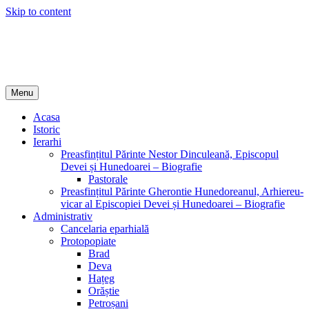
Skip to content
Episcopia Devei și Hunedoarei
Menu
Acasa
Istoric
Ierarhi
Preasfințitul Părinte Nestor Dinculeană, Episcopul
Devei și Hunedoarei – Biografie
Pastorale
Preasfințitul Părinte Gherontie Hunedoreanul, Arhiereu-
vicar al Episcopiei Devei și Hunedoarei – Biografie
Administrativ
Cancelaria eparhială
Protopopiate
Brad
Deva
Hațeg
Orăștie
Petroșani