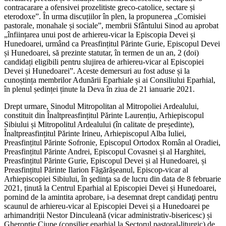
contracarare a ofensivei prozelitiste greco-catolice, sectare și
eterodoxe”. În urma discuțiilor în plen, la propunerea „Comisiei
pastorale, monahale și sociale”, membrii Sfântului Sinod au aprobat
„înființarea unui post de arhiereu-vicar la Episcopia Devei și
Hunedoarei, urmând ca Preasfințitul Părinte Gurie, Episcopul Devei
și Hunedoarei, să prezinte statutar, în termen de un an, 2 (doi)
candidați eligibili pentru slujirea de arhiereu-vicar al Episcopiei
Devei și Hunedoarei”. Aceste demersuri au fost aduse și la
cunoștința membrilor Adunării Eparhiale și ai Consiliului Eparhial,
în plenul ședinței ținute la Deva în ziua de 21 ianuarie 2021.
Drept urmare, Sinodul Mitropolitan al Mitropoliei Ardealului,
constituit din Înaltpreasfințitul Părinte Laurențiu, Arhiepiscopul
Sibiului și Mitropolitul Ardealului (în calitate de președinte),
Înaltpreasfințitul Părinte Irineu, Arhiepiscopul Alba Iuliei,
Preasfințitul Părinte Sofronie, Episcopul Ortodox Român al Oradiei,
Preasfințitul Părinte Andrei, Episcopul Covasnei și al Harghitei,
Preasfințitul Părinte Gurie, Episcopul Devei și al Hunedoarei, și
Preasfințitul Părinte Ilarion Făgărășeanul, Episcop-vicar al
Arhiepiscopiei Sibiului, în şedinţa sa de lucru din data de 8 februarie
2021, ținută la Centrul Eparhial al Episcopiei Devei și Hunedoarei,
pornind de la amintita aprobare, i-a desemnat drept candidaţi pentru
scaunul de arhiereu-vicar al Episcopiei Devei și a Hunedoarei pe
arhimandriții Nestor Dinculeană (vicar administrativ-bisericesc) și
Gherontie Ciupe (consilier eparhial la Sectorul pastoral-liturgic) de