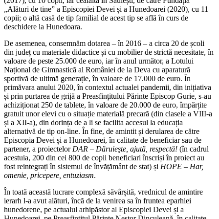
(2017), cu 10 copii, iar cealaltă în Săulești, de către Fundația
„Alături de tine” a Episcopiei Devei și a Hunedoarei (2020), cu 11
copii; o altă casă de tip familial de acest tip se află în curs de
deschidere la Hunedoara.
De asemenea, consemnăm dotarea – în 2016 – a circa 20 de școli
din județ cu materiale didactice și cu mobilier de strictă necesitate, în
valoare de peste 25.000 de euro, iar în anul următor, a Lotului
Național de Gimnastică al României de la Deva cu aparatură
sportivă de ultimă generație, în valoare de 17.000 de euro. În
primăvara anului 2020, în contextul actualei pandemii, din inițiativa
și prin purtarea de grijă a Preasfințitului Părinte Episcop Gurie, s-au
achiziționat 250 de tablete, în valoare de 20.000 de euro, împărțite
gratuit unor elevi cu o situație materială precară (din clasele a VIII-a
și a XII-a), din dorința de a li se facilita accesul la educația
alternativă de tip on-line. În fine, de amintit și derularea de către
Episcopia Devei și a Hunedoarei, în calitate de beneficiar sau de
partener, a proiectelor
DAR – Dăruieşte, ajută, respectă!
(în cadrul
acestuia, 200 din cei 800 de copii beneficiari înscriși în proiect au
fost reintegrați în sistemul de învățământ de stat) și
HOPE – Har,
omenie, pricepere, entuziasm
.
În toată această lucrare complexă săvârșită, vrednicul de amintire
ierarh l-a avut alături, încă de la venirea sa în fruntea eparhiei
hunedorene, pe actualul arhipăstor al Episcopiei Devei și a
Hunedoarei, pe Preasfințitul Părinte Nestor Dinculeană, în calitate