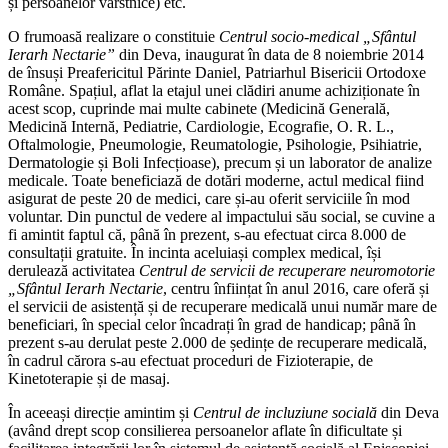
și persoanelor vârstnice) etc.
O frumoasă realizare o constituie
Centrul socio-medical „Sfântul
Ierarh Nectarie”
din Deva, inaugurat în data de 8 noiembrie 2014
de însuși Preafericitul Părinte Daniel, Patriarhul Bisericii Ortodoxe
Române. Spațiul, aflat la etajul unei clădiri anume achiziționate în
acest scop, cuprinde mai multe cabinete (Medicină Generală,
Medicină Internă, Pediatrie, Cardiologie, Ecografie, O. R. L.,
Oftalmologie, Pneumologie, Reumatologie, Psihologie, Psihiatrie,
Dermatologie și Boli Infecțioase), precum și un laborator de analize
medicale. Toate beneficiază de dotări moderne, actul medical fiind
asigurat de peste 20 de medici, care și-au oferit serviciile în mod
voluntar. Din punctul de vedere al impactului său social, se cuvine a
fi amintit faptul că, până în prezent, s-au efectuat circa 8.000 de
consultații gratuite. În incinta aceluiași complex medical, își
derulează activitatea
Centrul de servicii de recuperare neuromotorie
„Sfântul Ierarh Nectarie
, centru înființat în anul 2016, care oferă și
el servicii de asistență și de recuperare medicală unui număr mare de
beneficiari, în special celor încadrați în grad de handicap; până în
prezent s-au derulat peste 2.000 de ședințe de recuperare medicală,
în cadrul cărora s-au efectuat proceduri de Fizioterapie, de
Kinetoterapie și de masaj.
În aceeași direcție amintim și
Centrul de incluziune socială
din Deva
(având drept scop consilierea persoanelor aflate în dificultate și