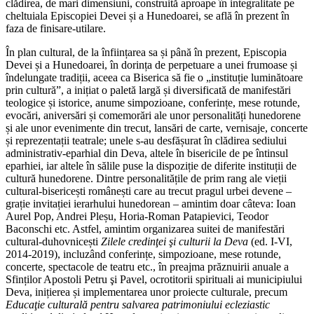
clădirea, de mari dimensiuni, construită aproape în integralitate pe
cheltuiala Episcopiei Devei și a Hunedoarei, se află în prezent în
faza de finisare-utilare.
În plan cultural, de la înființarea sa și până în prezent, Episcopia
Devei și a Hunedoarei, în dorința de perpetuare a unei frumoase și
îndelungate tradiții, aceea ca Biserica să fie o „instituție luminătoare
prin cultură”, a inițiat o paletă largă și diversificată de manifestări
teologice și istorice, anume simpozioane, conferințe, mese rotunde,
evocări, aniversări și comemorări ale unor personalități hunedorene
și ale unor evenimente din trecut, lansări de carte, vernisaje, concerte
și reprezentații teatrale; unele s-au desfășurat în clădirea sediului
administrativ-eparhial din Deva, altele în bisericile de pe întinsul
eparhiei, iar altele în sălile puse la dispoziție de diferite instituții de
cultură hunedorene. Dintre personalitățile de prim rang ale vieții
cultural-bisericești românești care au trecut pragul urbei devene –
grație invitației ierarhului hunedorean – amintim doar câteva: Ioan
Aurel Pop, Andrei Pleșu, Horia-Roman Patapievici, Teodor
Baconschi etc. Astfel, amintim organizarea suitei de manifestări
cultural-duhovnicești
Zilele credinţei şi culturii la Deva
(ed. I-VI,
2014-2019), incluzând conferințe, simpozioane, mese rotunde,
concerte, spectacole de teatru etc., în preajma prăznuirii anuale a
Sfinților Apostoli Petru şi Pavel, ocrotitorii spirituali ai municipiului
Deva, inițierea și implementarea unor proiecte culturale, precum
Educaţie culturală pentru salvarea patrimoniului ecleziastic