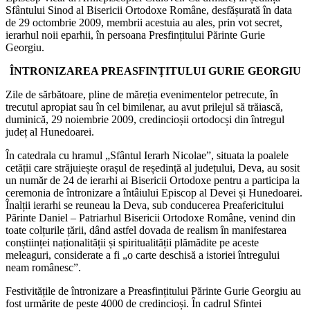
Sfântului Sinod al Bisericii Ortodoxe Române, desfășurată în data
de 29 octombrie 2009, membrii acestuia au ales, prin vot secret,
ierarhul noii eparhii, în persoana Presfințitului Părinte Gurie
Georgiu.
ÎNTRONIZAREA PREASFINȚITULUI GURIE GEORGIU
Zile de sărbătoare, pline de măreția evenimentelor petrecute, în
trecutul apropiat sau în cel bimilenar, au avut prilejul să trăiască,
duminică, 29 noiembrie 2009, credincioșii ortodocși din întregul
județ al Hunedoarei.
În catedrala cu hramul „Sfântul Ierarh Nicolae”, situata la poalele
cetății care străjuiește orașul de reședință al județului, Deva, au sosit
un număr de 24 de ierarhi ai Bisericii Ortodoxe pentru a participa la
ceremonia de întronizare a întâiului Episcop al Devei și Hunedoarei.
Înalții ierarhi se reuneau la Deva, sub conducerea Preafericitului
Părinte Daniel – Patriarhul Bisericii Ortodoxe Române, venind din
toate colțurile țării, dând astfel dovada de realism în manifestarea
conștiinței naționalității și spiritualității plămădite pe aceste
meleaguri, considerate a fi „o carte deschisă a istoriei întregului
neam românesc”.
Festivitățile de întronizare a Preasfințitului Părinte Gurie Georgiu au
fost urmărite de peste 4000 de credincioși. În cadrul Sfintei