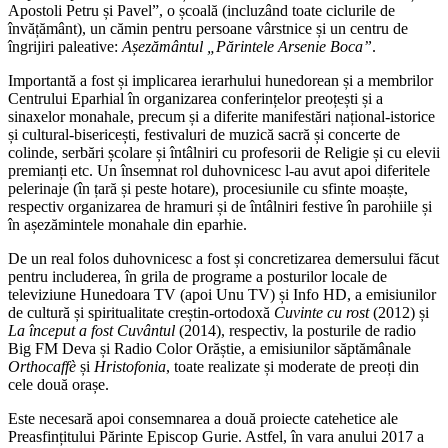
Apostoli Petru și Pavel”, o școală (incluzând toate ciclurile de
învățământ), un cămin pentru persoane vârstnice și un centru de
îngrijiri paleative:
Așezământul „Părintele Arsenie Boca”
.
Importantă a fost și implicarea ierarhului hunedorean și a membrilor
Centrului Eparhial în organizarea conferințelor preoțești și a
sinaxelor monahale, precum și a diferite manifestări național-istorice
și cultural-bisericești, festivaluri de muzică sacră și concerte de
colinde, serbări școlare și întâlniri cu profesorii de Religie și cu elevii
premianți etc. Un însemnat rol duhovnicesc l-au avut apoi diferitele
pelerinaje (în țară și peste hotare), procesiunile cu sfinte moaște,
respectiv organizarea de hramuri și de întâlniri festive în parohiile și
în așezămintele monahale din eparhie.
De un real folos duhovnicesc a fost și concretizarea demersului făcut
pentru includerea, în grila de programe a posturilor locale de
televiziune Hunedoara TV (apoi Unu TV) și Info HD, a emisiunilor
de cultură și spiritualitate creștin-ortodoxă
Cuvinte cu rost
(2012) și
La început a fost Cuvântul
(2014), respectiv, la posturile de radio
Big FM Deva și Radio Color Orăștie, a emisiunilor săptămânale
Orthocaffè
și
Hristofonia
, toate realizate și moderate de preoți din
cele două orașe.
Este necesară apoi consemnarea a două proiecte catehetice ale
Preasfințitului Părinte Episcop Gurie. Astfel, în vara anului 2017 a