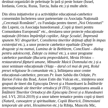
destinat organizări de pelerinaje în țară și peste hotare (Israel,
Iordania, Grecia, Rusia, Turcia, Italia etc.) și multe altele.
Din sfera inițiativelor și a activităților educațional-catehetice
consemnăm încheierea unor parteneriate cu Asociația Națională
„Cercetașii României”, cu Fundaţia pentru tineret „Noi Orizonturi”
din Lupeni, cu Asociaţia hunedoreană „Copii şi tineri pentru
Comunitatea Europeană” etc., derularea unor proiecte educaționale
naționale (
Hristos împărtăşit copiilor
,
Alege Școala!
,
Împreună
spunem NU drogurilor!
,
Consilierea tinerilor deținuți aflați în impas
existențial
etc.), a unor proiecte catehetice eparhiale (
Despre
dragoste şi nu numai
,
Lumina de la Bethleem
,
ConeXiuni
– dialog
pentru adolescenți
,
Zideşte cu inima!
etc.), a unor programe
catehetice parohiale (
Bucuria propovăduirii
,
Mesia Hristos –
restauratorul făpturii umane
,
Minunile Maicii Domnului
etc.) și a
unor seminare educaționale (
Viaţa – darul cel mai de preţ
,
Rolul
presei religioase în comunitate
etc.), înființarea unor centre
educațional-catehetice, precum
Pr. Ioan Sabău
din Orăștie,
Pr.
Ilarion Felea
din Brad,
Axion Estin
din Vulcan etc., trimiterea unor
grupuri de tineri din Episcopia Devei şi a Hunedoarei la
Întâlnirile
internaționale ale tinerilor ortodocși (# ITO)
, organizarea anuală a
Întâlnirii Tinerilor Ortodocși din Episcopia Devei și a Hunedoarei
(ed. I-VI, 2014-2019) și a unor tabere tematice pentru copii și tineri
(
Natură, cunoaştere şi spiritualitate
,
Copiii Bisericii
,
Dimensiuni
temporale ale artei
,
Hexaimeron
etc.) la Ribița, Muncelu Mic,