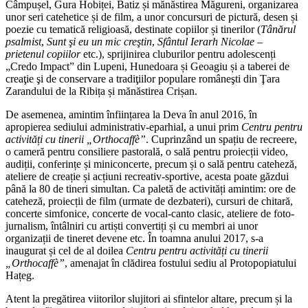
Câmpușel, Gura Hobiței, Batiz și mănăstirea Măgureni, organizarea
unor seri catehetice și de film, a unor concursuri de pictură, desen și
poezie cu tematică religioasă, destinate copiilor și tinerilor (
Tânărul
psalmist
,
Sunt şi eu un mic creştin
,
Sfântul Ierarh Nicolae –
prietenul copiilor
etc.), sprijinirea cluburilor pentru adolescenți
„Credo Impact” din Lupeni, Hunedoara și Geoagiu și a taberei de
creaţie şi de conservare a tradiţiilor populare româneşti din Ţara
Zarandului de la Ribița și mănăstirea Crișan.
De asemenea, amintim înființarea la Deva în anul 2016, în
apropierea sediului administrativ-eparhial, a unui prim
Centru
pentru
activități cu tinerii
„Orthocaffè”
. Cuprinzând un spațiu de recreere,
o cameră pentru consiliere pastorală, o sală pentru proiecții video,
audiții, conferințe și miniconcerte, precum și o sală pentru cateheză,
ateliere de creație și acțiuni recreativ-sportive, acesta poate găzdui
până la 80 de tineri simultan. Ca paletă de activități amintim: ore de
cateheză, proiecții de film (urmate de dezbateri), cursuri de chitară,
concerte simfonice, concerte de vocal-canto clasic, ateliere de foto-
jurnalism, întâlniri cu artiști convertiți și cu membri ai unor
organizații de tineret devene etc. În toamna anului 2017, s-a
inaugurat și cel de al doilea
Centru
pentru activități cu tinerii
„Orthocaffè”
, amenajat în clădirea fostului sediu al Protopopiatului
Hațeg.
Atent la pregătirea viitorilor slujitori ai sfintelor altare, precum și la