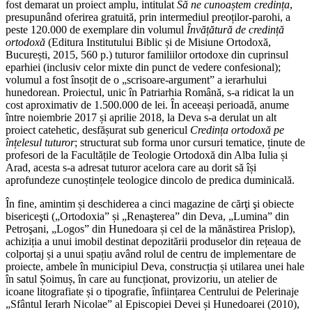
fost demarat un proiect amplu, intitulat
Să ne cunoaștem credința
,
presupunând oferirea gratuită, prin intermediul preoților-parohi, a
peste 120.000 de exemplare din volumul
Învățătură de credință
ortodoxă
(Editura Institutului Biblic și de Misiune Ortodoxă,
București, 2015, 560 p.) tuturor familiilor ortodoxe din cuprinsul
eparhiei (inclusiv celor mixte din punct de vedere confesional);
volumul a fost însoțit de o „scrisoare-argument” a ierarhului
hunedorean. Proiectul, unic în Patriarhia Română, s-a ridicat la un
cost aproximativ de 1.500.000 de lei. În aceeași perioadă, anume
între noiembrie 2017 și aprilie 2018, la Deva s-a derulat un alt
proiect catehetic, desfășurat sub genericul
Credința ortodoxă pe
înțelesul tuturor
; structurat sub forma unor cursuri tematice, ținute de
profesori de la Facultățile de Teologie Ortodoxă din Alba Iulia și
Arad, acesta s-a adresat tuturor acelora care au dorit să își
aprofundeze cunoștințele teologice dincolo de predica duminicală.
În fine, amintim și deschiderea a cinci magazine de cărţi şi obiecte
bisericeşti („Ortodoxia” și „Renaşterea” din Deva, „Lumina” din
Petroşani, „Logos” din Hunedoara și cel de la mănăstirea Prislop),
achiziția a unui imobil destinat depozitării produselor din rețeaua de
colportaj și a unui spațiu având rolul de centru de implementare de
proiecte, ambele în municipiul Deva, construcția și utilarea unei hale
în satul Șoimuș, în care au funcționat, provizoriu, un atelier de
icoane litografiate și o tipografie, înființarea Centrului de Pelerinaje
„Sfântul Ierarh Nicolae” al Episcopiei Devei și Hunedoarei (2010),