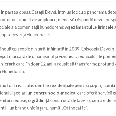
, în partea opusă Cetății Devei, într-un loc cu o panoramă de
contur un proiect de amploare, menit să răspundă nevoilor spi
ociale ale comunității hunedorene:
Așezământul „Părintele 
scopia Devei și Hunedoarei.
 nouă episcopie din țară, înființată în 2009, Episcopia Devei 
nceput marcată de dinamismul și viziunea vrednicului de pome
un ierarh care, în doar 12 ani, a reușit să transforme profund v
ui Hunedoara.
 au fost realizate:
centre rezidențiale pentru copii
și
centr
onului școlar;
un centru socio-medical
care oferă servicii g
enituri reduse;
o grădiniță
construită de la zero;
centre de r
nți
– un brand unic în țară, numit „Orthocaffe”.