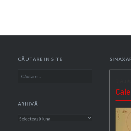
CĂUTARE ÎN SITE
SINAXAR
Caută
9 Aug
după:
Cale
ARHIVĂ
Arhivă