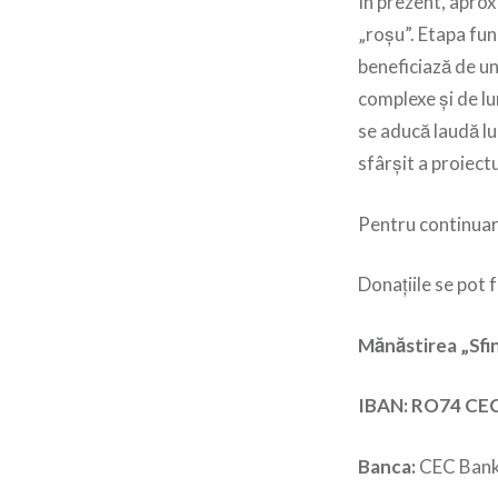
În prezent, apro
„roșu”. Etapa fu
beneficiază de un
complexe și de lu
se aducă laudă lu
sfârșit a proiectu
Pentru continuare
Donațiile se pot f
Mănăstirea „Sfin
IBAN: RO74 CE
Banca:
CEC Bank