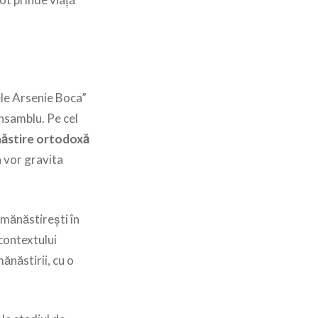
ele Arsenie Boca”
ansamblu. Pe cel
ăstire ortodoxă
ia vor gravita
 mănăstirești în
 contextului
mănăstirii, cu o