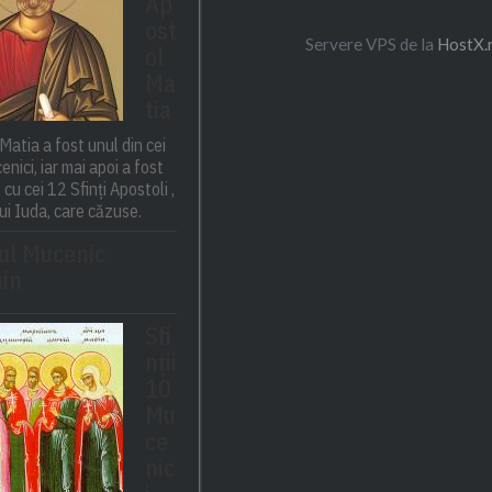
Ap
ost
Servere VPS de la
HostX.
ol
Ma
tia
Matia a fost unul din cei
enici, iar mai apoi a fost
cu cei 12 Sfinți Apostoli ,
lui Iuda, care căzuse.
ul Mucenic
in
Sfi
nții
10
Mu
ce
nic