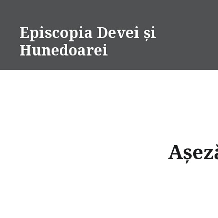
Skip
to
Episcopia Devei și
content
Hunedoarei
Așez