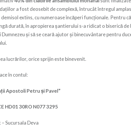
ximativ
40% din clădirile ansamblului monahal
sunt finalizate
ndațiilor a fost deosebit de complexă, întrucât întregul ampl
 demisol extins, cu numeroase încăperi funcționale. Pentru că 
ngă durată, în apropierea șantierului s-a ridicat o biserică de 
i Dumnezeu și să se ceară ajutor și binecuvântare pentru duc
lui.
a lucrărilor, orice sprijin este binevenit.
ace în contul:
ții Apostoli Petru și Pavel”
CE HD01 30RO N077 3295
 – Sucursala Deva