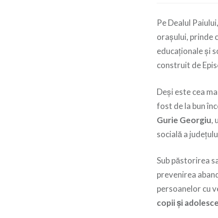
Pe Dealul Paiului
orașului, prinde 
educaționale și s
construit de Epi
Deși este cea mai
fost de la bun î
Gurie Georgiu
, 
socială a județul
Sub păstorirea sa
prevenirea aband
persoanelor cu v
copii și adolesce