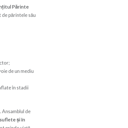
nțitul Părinte
t de părintele său
ctor;
voie de un mediu
flate în stadii
. Ansamblul de
suflete și în
pot prinde viață