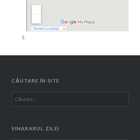
CĂUTARE ÎN SITE
Caută
după:
SINAXARUL ZILEI