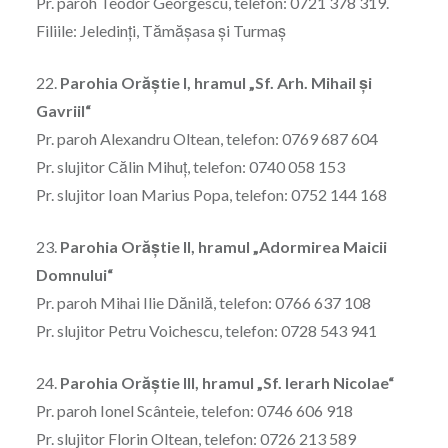
Pr. paroh Teodor Georgescu, telefon: 0721 378 319.
Filiile: Jeledinţi, Tămășasa şi Turmaş
22.
Parohia Orăştie I, hramul „Sf. Arh. Mihail şi
Gavriil“
Pr. paroh Alexandru Oltean, telefon: 0769 687 604
Pr. slujitor Călin Mihuţ, telefon: 0740 058 153
Pr. slujitor Ioan Marius Popa, telefon: 0752 144 168
23.
Parohia Orăştie II, hramul „Adormirea Maicii
Domnului“
Pr. paroh Mihai Ilie Dănilă, telefon: 0766 637 108
Pr. slujitor Petru Voichescu, telefon: 0728 543 941
24.
Parohia Orăştie III, hramul „Sf. Ierarh Nicolae“
Pr. paroh Ionel Scânteie, telefon: 0746 606 918
Pr. slujitor Florin Oltean, telefon: 0726 213 589