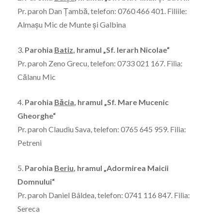
Pr. paroh Dan Țambă, telefon: 0760 466 401. Filiile:
Almașu Mic de Munte și Galbina
3.
Parohia
Batiz
, hramul „Sf. Ierarh Nicolae“
Pr. paroh Zeno Grecu, telefon: 0733 021 167. Filia:
Călanu Mic
4.
Parohia
Băcia
, hramul „Sf. Mare Mucenic
Gheorghe“
Pr. paroh Claudiu Sava, telefon: 0765 645 959. Filia:
Petreni
5.
Parohia
Beriu
, hramul „Adormirea Maicii
Domnului“
Pr. paroh Daniel Bâldea, telefon: 0741 116 847. Filia:
Sereca