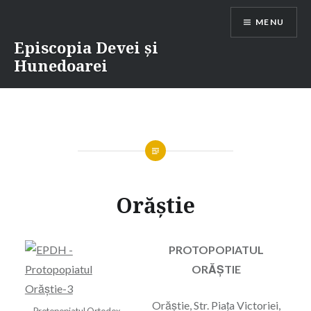
Skip
MENU
to
content
Episcopia Devei și
Hunedoarei
Orăștie
PROTOPOPIATUL
ORĂŞTIE
Orăştie, Str. Piaţa Victoriei,