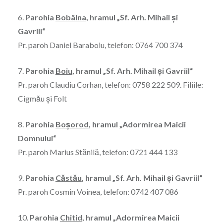
6.
Parohia
Bobâlna
, hramul „Sf. Arh. Mihail şi
Gavriil“
Pr. paroh Daniel Baraboiu, telefon: 0764 700 374
7.
Parohia
Boiu
, hramul „Sf. Arh. Mihail şi Gavriil“
Pr. paroh Claudiu Corhan, telefon: 0758 222 509. Filiile:
Cigmău şi Folt
8.
Parohia
Boşorod
, hramul „Adormirea Maicii
Domnului“
Pr. paroh Marius Stănilă, telefon: 0721 444 133
9.
Parohia
Căstău
, hramul „Sf. Arh. Mihail şi Gavriil“
Pr. paroh Cosmin Voinea, telefon: 0742 407 086
10.
Parohia
Chitid
, hramul „Adormirea Maicii