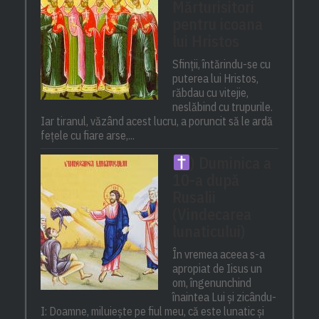
Mărturisitori
pentru icoana
lui Hristos
Sfinții, întărindu-se cu
puterea lui Hristos,
răbdau cu vitejie,
neslăbind cu trupurile.
Iar tiranul, văzând acest lucru, a poruncit să le ardă
fețele cu fiare arse,...
) Duminica a
10-a după
Rusalii
(Vindecarea
lunaticului)
În vremea aceea s-a
apropiat de Iisus un
om, îngenunchind
înaintea Lui și zicându-
I: Doamne, miluiește pe fiul meu, că este lunatic și