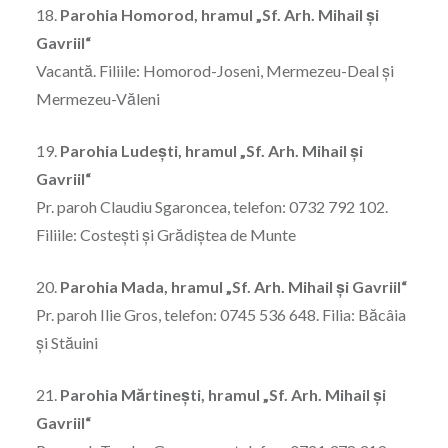
18.
Parohia Homorod, hramul „Sf. Arh. Mihail şi
Gavriil“
Vacantă. Filiile: Homorod-Joseni, Mermezeu-Deal şi
Mermezeu-Văleni
19.
Parohia Ludeşti, hramul „Sf. Arh. Mihail şi
Gavriil“
Pr. paroh Claudiu Sgaroncea, telefon: 0732 792 102.
Filiile: Costeşti şi Grădiştea de Munte
20.
Parohia Mada, hramul „Sf. Arh. Mihail şi Gavriil“
Pr. paroh Ilie Gros, telefon: 0745 536 648. Filia: Băcâia
și Stăuini
21.
Parohia Mărtineşti, hramul „Sf. Arh. Mihail şi
Gavriil“