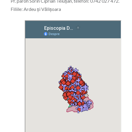
Pr. paroh Sorin Ciprian Teiușan, telefon: 0742 027 472.
Filiile: Ardeu şi Vălișoara