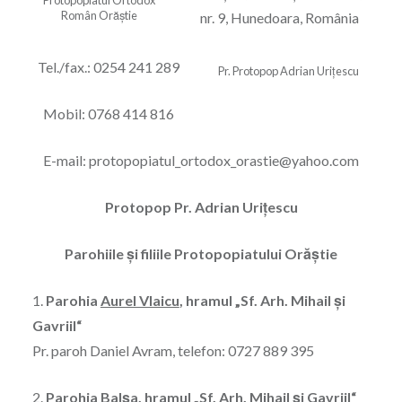
Protopopiatul Ortodox
Român Orăștie
nr. 9, Hunedoara, România
Tel./fax.: 0254 241 289
Pr. Protopop Adrian Urițescu
Mobil: 0768 414 816
E-mail: protopopiatul_ortodox_orastie@yahoo.com
Protopop Pr. Adrian Urițescu
Parohiile și filiile Protopopiatului Orăștie
1.
Parohia
Aurel Vlaicu
, hramul „Sf. Arh. Mihail şi
Gavriil“
Pr. paroh Daniel Avram, telefon: 0727 889 395
2.
Parohia
Balşa
, hramul „Sf. Arh. Mihail și Gavriil“