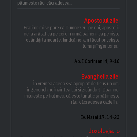
pătimește rău, căci adesea...
Apostolul zilei
Fraților, mi se pare că Dumnezeu, pe noi, apostolii,
ne-a arătat ca pe cei din urmă oameni, ca pe niște
osândiți la moarte, fiindcă ne-am făcut priveliște
lumii și îngerilor și...
Ap. I Corinteni 4, 9-16
Evanghelia zilei
În vremea aceea s-a apropiat de Iisus un om,
îngenunchind înaintea Lui și zicându-I: Doamne,
miluiește pe fiul meu, că este lunatic și pătimește
rău, căci adesea cade în...
Ev. Matei 17, 14-23
doxologia.ro