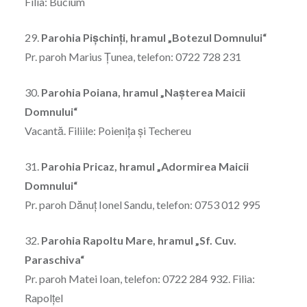
Filia: Bucium
29.
Parohia Pişchinţi, hramul „Botezul Domnului“
Pr. paroh Marius Ţunea, telefon: 0722 728 231
30.
Parohia Poiana, hramul „Naşterea Maicii
Domnului“
Vacantă. Filiile: Poieniţa şi Techereu
31.
Parohia Pricaz, hramul „Adormirea Maicii
Domnului“
Pr. paroh Dănuț Ionel Sandu, telefon: 0753 012 995
32.
Parohia Rapoltu Mare, hramul „Sf. Cuv.
Paraschiva“
Pr. paroh Matei Ioan, telefon: 0722 284 932. Filia:
Rapolţel