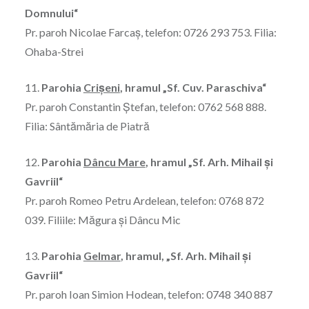
Domnului“
Pr. paroh Nicolae Farcaş, telefon: 0726 293 753. Filia:
Ohaba-Strei
11.
Parohia
Crişeni
, hramul „Sf. Cuv. Paraschiva“
Pr. paroh Constantin Ştefan, telefon: 0762 568 888.
Filia: Sântămăria de Piatră
12.
Parohia
Dâncu Mare
, hramul „Sf. Arh. Mihail şi
Gavriil“
Pr. paroh Romeo Petru Ardelean, telefon: 0768 872
039. Filiile: Măgura și Dâncu Mic
13.
Parohia
Gelmar
, hramul, „Sf. Arh. Mihail şi
Gavriil“
Pr. paroh Ioan Simion Hodean, telefon: 0748 340 887