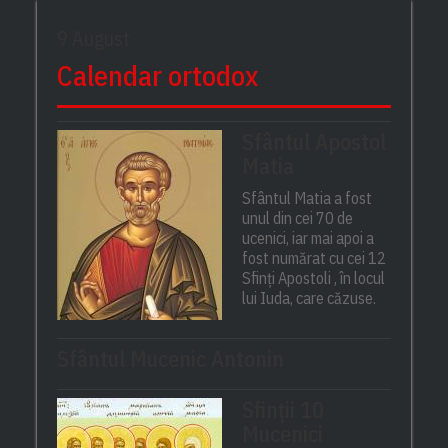
9 August
Calendar ortodox
Sfântul Apostol
Matia
Sfântul Matia a fost
unul din cei 70 de
ucenici, iar mai apoi a
fost numărat cu cei 12
Sfinți Apostoli , în locul
lui Iuda, care căzuse.
Sfântul Mucenic Antonin
Sfinții 10
Mucenici