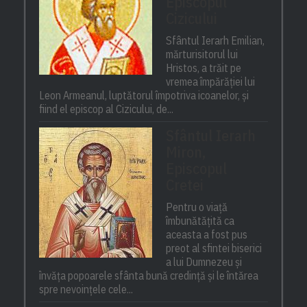
Episcopul
Cizicului
Sfântul Ierarh Emilian,
mărturisitorul lui
Hristos, a trăit pe
vremea împărăției lui
Leon Armeanul, luptătorul împotriva icoanelor, și
fiind el episcop al Cizicului, de...
Sfântul Ierarh
Miron,
Episcopul
Cretei
Pentru o viață
îmbunătățită ca
aceasta a fost pus
preot al sfintei biserici
a lui Dumnezeu și
învăța popoarele sfânta bună credință și le întărea
spre nevoințele cele...