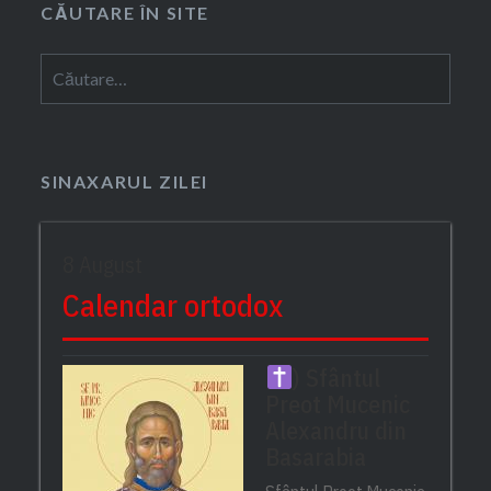
CĂUTARE ÎN SITE
Caută
după:
SINAXARUL ZILEI
8 August
Calendar ortodox
) Sfântul
Preot Mucenic
Alexandru din
Basarabia