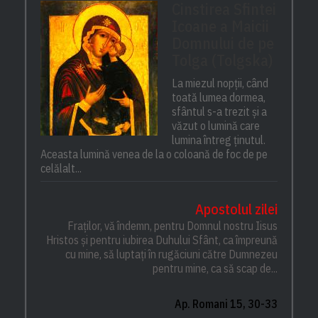
Cinstirea Sfintei
Icoane a Maicii
Domnului de pe
Tolga (Tolgska)
La miezul nopții, când
toată lumea dormea,
sfântul s-a trezit și a
văzut o lumină care
lumina întreg ținutul.
Aceasta lumină venea de la o coloană de foc de pe
celălalt...
Apostolul zilei
Fraților, vă îndemn, pentru Domnul nostru Iisus
Hristos și pentru iubirea Duhului Sfânt, ca împreună
cu mine, să luptați în rugăciuni către Dumnezeu
pentru mine, ca să scap de...
Ap. Romani 15, 30-33