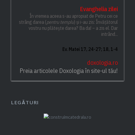
Evanghelia zilei
În vremea aceea s-au apropiat de Petru cei ce
strâng darea (
pentru templu
) și i-au zis: Învățătorul
vostru nu plătește darea? Ba da! – a zis el. Dar
intrând...
Ev. Matei 17, 24-27; 18, 1-4
doxologia.ro
Preia articolele Doxologia în site-ul tău!
LEGĂTURI