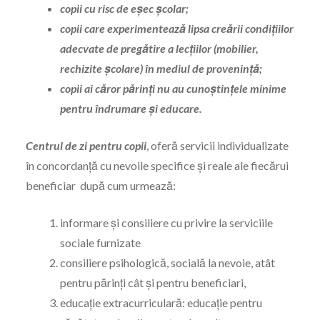
copii cu risc de eşec şcolar;
copii care experimentează lipsa creării condiţiilor
adecvate de pregătire a lecţiilor (mobilier,
rechizite şcolare) în mediul de proveninţă;
copii ai căror părinți nu au cunoştinţele minime
pentru îndrumare şi educare.
Centrul de zi pentru copii
, oferă servicii individualizate
în concordanță cu nevoile specifice și reale ale fiecărui
beneficiar după cum urmează:
informare şi consiliere cu privire la serviciile
sociale furnizate
consiliere psihologică, socială la nevoie, atât
pentru părinți cât și pentru beneficiari,
educaţie extracurriculară: educaţie pentru