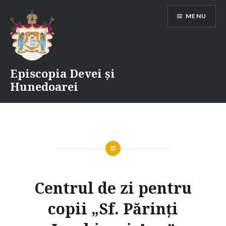
Skip
MENU
to
content
Episcopia Devei și
Hunedoarei
Centrul de zi pentru
copii „Sf. Părinți