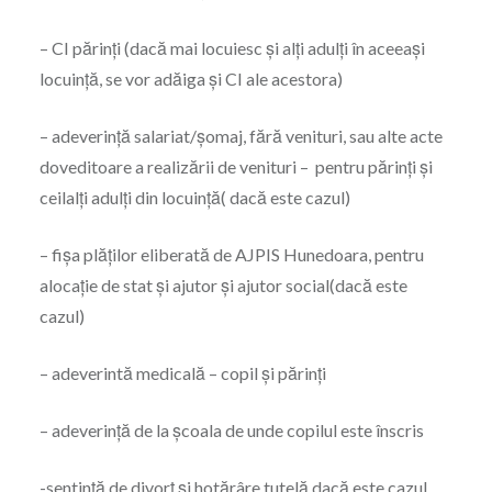
– CI părinți (dacă mai locuiesc și alți adulți în aceeași
locuință, se vor adăiga și CI ale acestora)
– adeverință salariat/șomaj, fără venituri, sau alte acte
doveditoare a realizării de venituri – pentru părinți și
ceilalți adulți din locuință( dacă este cazul)
– fișa plăților eliberată de AJPIS Hunedoara, pentru
alocație de stat și ajutor și ajutor social(dacă este
cazul)
– adeverintă medicală – copil și părinți
– adeverință de la școala de unde copilul este înscris
-sentință de divorț și hotărâre tutelă dacă este cazul.