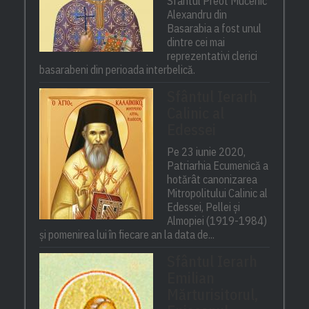
Sfântul Preot Mucenic
Alexandru din
Basarabia a fost unul
dintre cei mai
reprezentativi clerici
basarabeni din perioada interbelică.
Sfântul Ierarh
Calinic al
Edessei
Pe 23 iunie 2020,
Patriarhia Ecumenică a
hotărât canonizarea
Mitropolitului Calinic al
Edessei, Pellei și
Almopiei (1919-1984)
și pomenirea lui în fiecare an la data de...
Sfântul Ierarh
Emilian
Mărturisitorul,