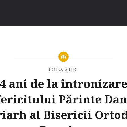
FOTO
,
ȘTIRI
4 ani de la întronizar
ericitului Părinte Dan
riarh al Bisericii Orto