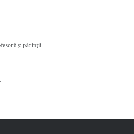
esorii și părinții
a