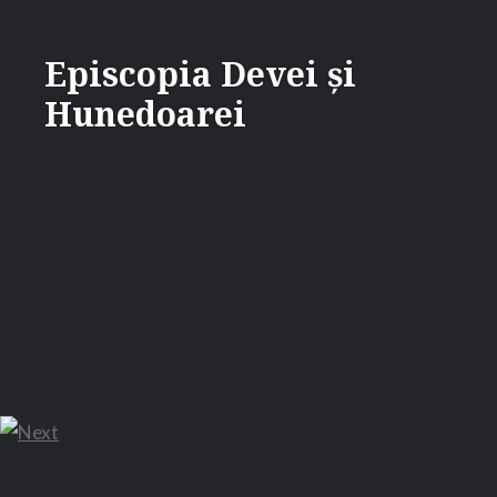
Skip
to
Episcopia Devei și
content
Hunedoarei