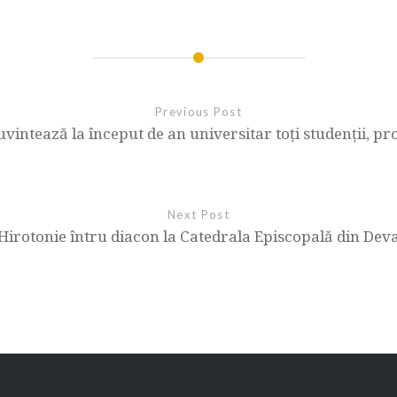
Previous Post
vintează la început de an universitar toți studenții, prof
Next Post
Hirotonie întru diacon la Catedrala Episcopală din Dev