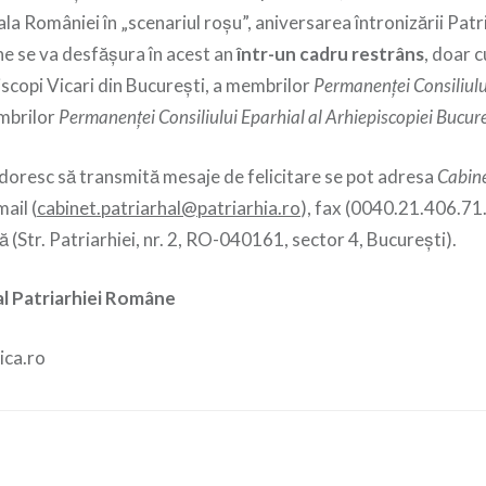
ala României în „scenariul roșu”, aniversarea întronizării Patri
 se va desfășura în acest an
într-un cadru restrâns
, doar 
piscopi Vicari din București, a membrilor
Permanen
ț
ei Consiliul
mbrilor
Permanen
ț
ei Consiliului Eparhial al Arhiepiscopiei Bucur
doresc să transmită mesaje de felicitare se pot adresa
Cabine
ail (
cabinet.patriarhal@patriarhia.ro
), fax (0040.21.406.71.
 (Str. Patriarhiei, nr. 2, RO-040161, sector 4, București).
al Patriarhiei Române
ica.ro