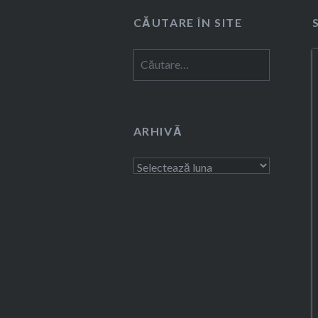
CĂUTARE ÎN SITE
Caută
după:
ARHIVĂ
Arhivă