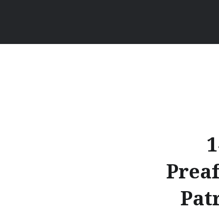
1
Preaf
Pat