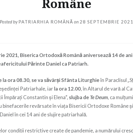
Române
Posted by
PATRIARHIA ROMÂNĂ
on
28 SEPTEMBRIE 202
rie 2021, Biserica Ortodoxă Română aniversează 14 de ani 
afericitului Părinte Daniel ca Patriarh.
e la ora 08.30, se va săvâr
ș
i Sfânta Liturghie
în Paraclisul
„S
eşedinţei Patriarhale, iar
la ora 12.00
, în Altarul de vară al C
ţii Împărați Constantin și Elena”,
slujba de
Te Deum
, ca mulţumi
binefacerile revărsate în viața Bisericii Ortodoxe Române şi 
aniel în cei 14 ani de slujire patriarhală.
lor condiții restrictive create de pandemie, a numărului cres