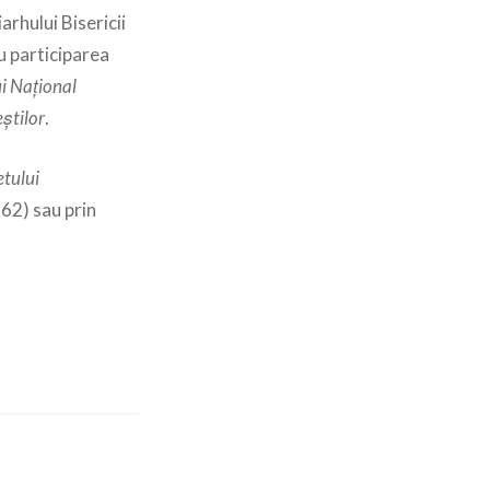
arhului Bisericii
cu participarea
ui Na
ț
ional
e
ș
tilor
.
tului
62) sau prin