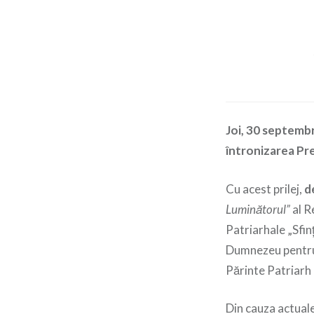
Joi, 30 septemb
întronizarea Pre
Cu acest prilej,
d
Luminătorul”
al R
Patriarhale „Sfin
Dumnezeu pentru 
Părinte Patriarh D
Din cauza actuale