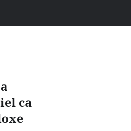
ea
iel ca
doxe