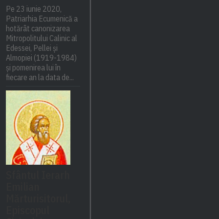
Pe 23 iunie 2020,
Patriarhia Ecumenică a
hotărât canonizarea
Mitropolitului Calinic al
Edessei, Pellei și
Almopiei (1919-1984)
și pomenirea lui în
fiecare an la data de...
Sfântul Ierarh
Emilian
Mărturisitorul,
Episcopul