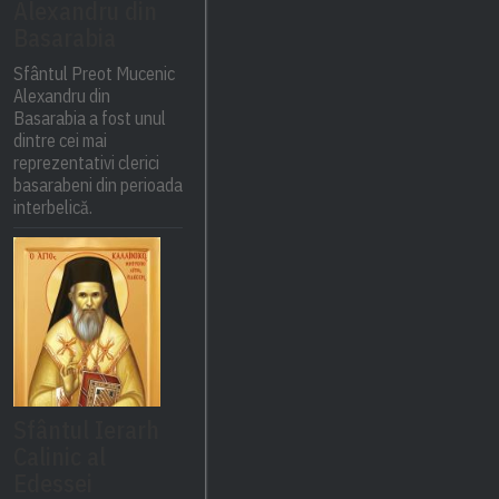
Alexandru din
Basarabia
Sfântul Preot Mucenic
Alexandru din
Basarabia a fost unul
dintre cei mai
reprezentativi clerici
basarabeni din perioada
interbelică.
Sfântul Ierarh
Calinic al
Edessei