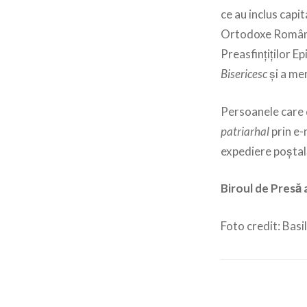
ce au inclus capit
Ortodoxe Române
Preasfințiților E
Bisericesc
și a me
Persoanele care 
patriarhal
prin e-m
expediere poștală
Biroul de Presă 
Foto credit: Basil