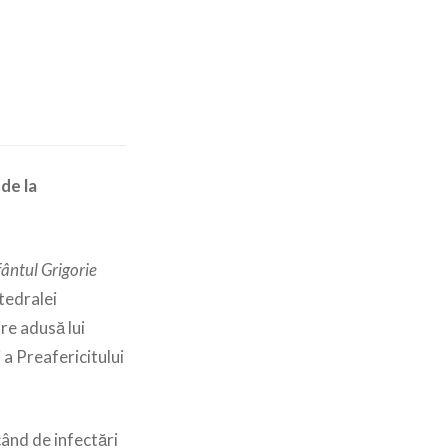
1
de la
fântul Grigorie
atedralei
re adusă lui
a Preafericitului
când de infectări