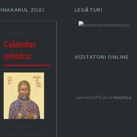
SINAXARUL ZILEI
LEGĂTURI
8 August
Calendar
ortodox
VIZITATORI ONLINE
Servere VPS de la
HostX.ro
✝) Sfântul
Preot Mucenic