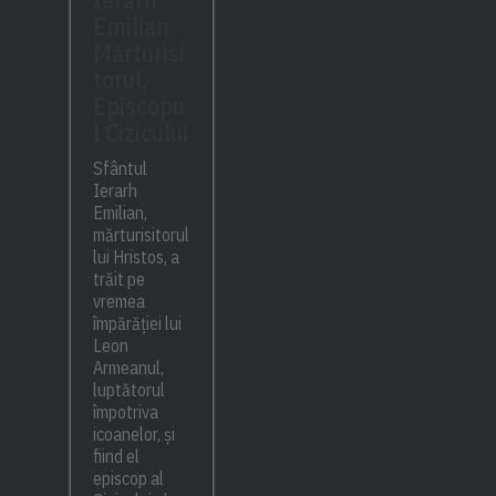
Emilian
Mărturisi
torul,
Episcopu
l Cizicului
Sfântul
Ierarh
Emilian,
mărturisitorul
lui Hristos, a
trăit pe
vremea
împărăției lui
Leon
Armeanul,
luptătorul
împotriva
icoanelor, și
fiind el
episcop al