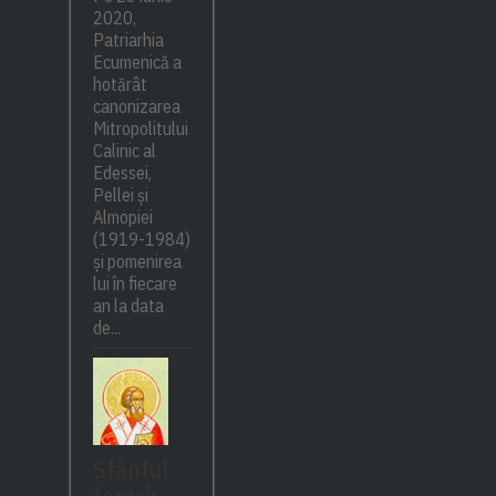
2020,
Patriarhia
Ecumenică a
hotărât
canonizarea
Mitropolitului
Calinic al
Edessei,
Pellei și
Almopiei
(1919-1984)
și pomenirea
lui în fiecare
an la data
de...
Sfântul
Ierarh