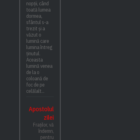
nopții, când
toată lumea
dormea,
sfântul s-a
trezit și a
văzut o
lumină care
lumina întreg
ținutul.
Aceasta
lumină venea
de la o
coloană de
foc de pe
celălalt...
Apostolul
zilei
Fraților, vă
îndemn,
pentru