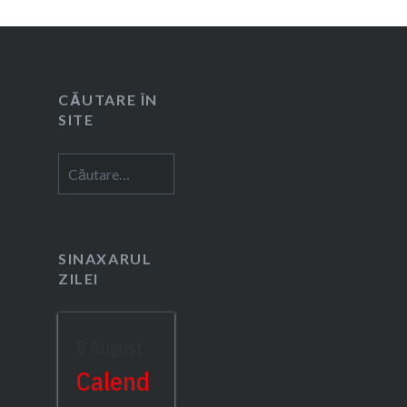
CĂUTARE ÎN
SITE
Caută
după:
SINAXARUL
ZILEI
8 August
Calend