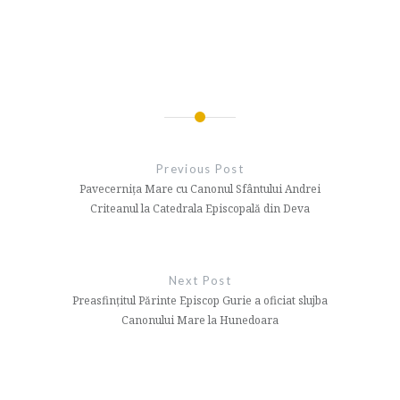
Navigare
în
Previous Post
articole
Pavecernița Mare cu Canonul Sfântului Andrei
Criteanul la Catedrala Episcopală din Deva
Next Post
Preasfințitul Părinte Episcop Gurie a oficiat slujba
Canonului Mare la Hunedoara