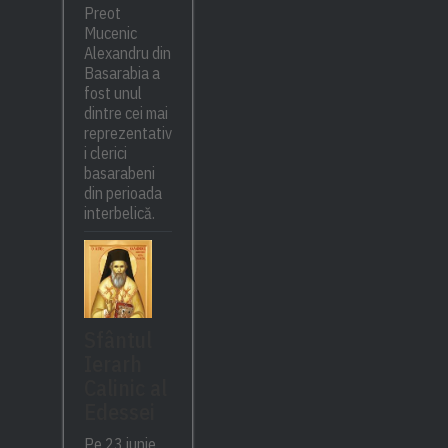
Preot
Mucenic
Alexandru din
Basarabia a
fost unul
dintre cei mai
reprezentativ
i clerici
basarabeni
din perioada
interbelică.
Sfântul
Ierarh
Calinic al
Edessei
Pe 23 iunie