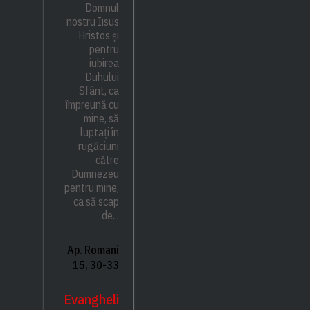
Domnul
nostru Iisus
Hristos și
pentru
iubirea
Duhului
Sfânt, ca
împreună cu
mine, să
luptați în
rugăciuni
către
Dumnezeu
pentru mine,
ca să scap
de...
Ap. Romani
15, 30-33
Evangheli