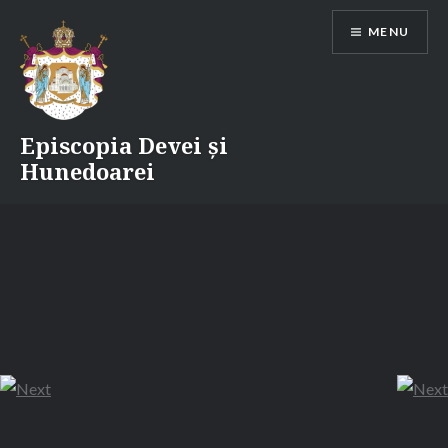
Skip
MENU
to
content
Episcopia Devei și
Hunedoarei