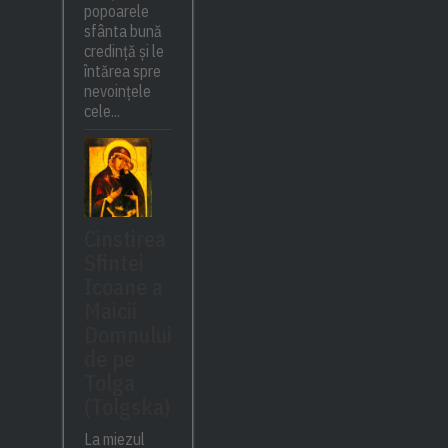
popoarele
sfânta bună
credință și le
întărea spre
nevoințele
cele...
Cinstirea
Sfintei
Icoane a
Maicii
Domnului
de pe
Tolga
(Tolgska)
La miezul