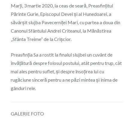
Marți, 3 martie 2020, la ceas de seară, Preasfințitul
Părinte Gurie, Episcopul Devei și al Hunedoarei, a
săvârșit slujba Pavecerniței Mari, cu partea a doua din
Canonul Sfântului Andrei Criteanul, la Mănăstirea
„Sfânta Treime” de la Crișcior.
Preasfinția Sa a rostit la finalul slujbei un cuvânt de
învățătură despre folosul postului, atât pentru trup, cât
mai ales pentru suflet, și despre însoțirea lui cu
rugăciune sinceră pentru a ne păzi mintea și inima de
gânduri rele.
GALERIE FOTO