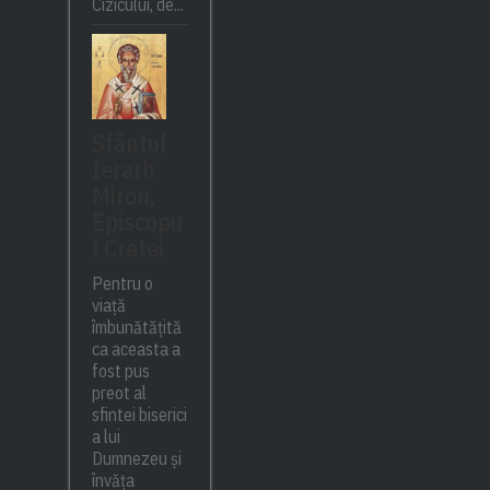
Cizicului, de...
Sfântul
Ierarh
Miron,
Episcopu
l Cretei
Pentru o
viață
îmbunătățită
ca aceasta a
fost pus
preot al
sfintei biserici
a lui
Dumnezeu și
învăța