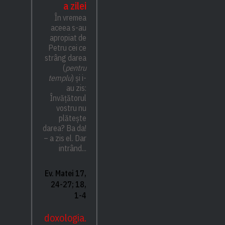
a zilei
În vremea
aceea s-au
apropiat de
Petru cei ce
strâng darea
(
pentru
templu
) și i-
au zis:
Învățătorul
vostru nu
plătește
darea? Ba da!
– a zis el. Dar
intrând...
Ev. Matei 17,
24-27; 18,
1-4
doxologia.