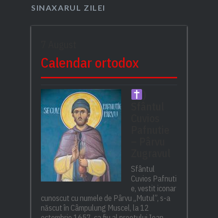
SINAXARUL ZILEI
7 August
Calendar ortodox
)
Sfântul
Cuvios
Pafnutie
– Pârvu
Zugravul
Sfântul
Cuvios Pafnuti
e, vestit iconar
cunoscut cu numele de Pârvu „Mutul”, s-a
născut în Câmpulung Muscel, la 12
octombrie 1657, ca fiu al preotului Ioan