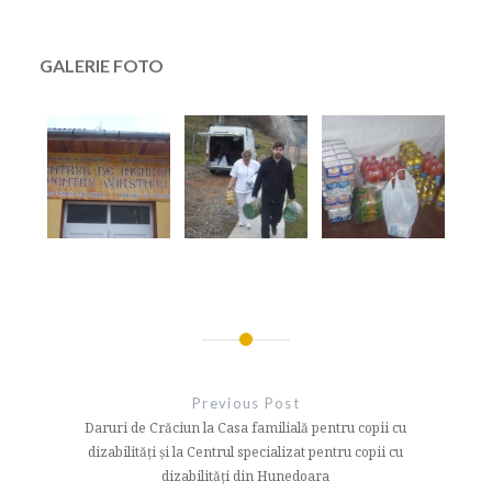
GALERIE FOTO
Navigare
în
Previous Post
articole
Daruri de Crăciun la Casa familială pentru copii cu
dizabilități și la Centrul specializat pentru copii cu
dizabilități din Hunedoara