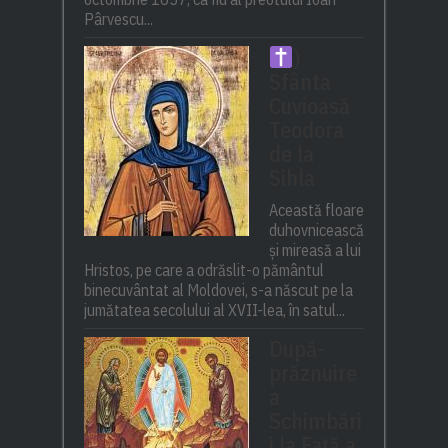
Pârvescu...
)
Sfânta
Cuvioasă
Teodora
de la
Sihla
Această floare
duhovnicească
și mireasă a lui
Hristos, pe care a odrăslit-o pământul
binecuvântat al Moldovei, s-a născut pe la
jumătatea secolului al XVII-lea, în satul...
După-
prăznuire
a
Schimbări
i la Față a