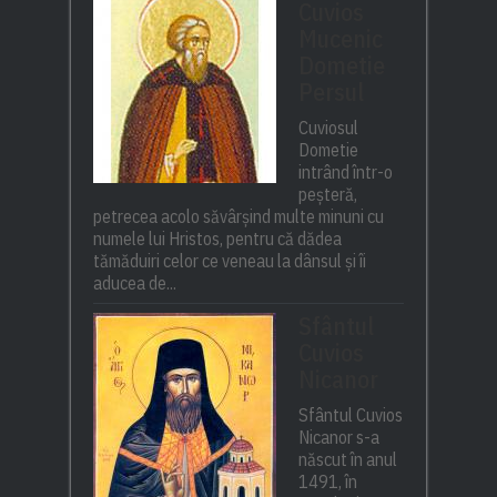
Cuvios
Mucenic
Dometie
Persul
Cuviosul
Dometie
intrând într-o
peșteră,
petrecea acolo săvârșind multe minuni cu
numele lui Hristos, pentru că dădea
tămăduiri celor ce veneau la dânsul și îi
aducea de...
Sfântul
Cuvios
Nicanor
Sfântul Cuvios
Nicanor s-a
născut în anul
1491, în