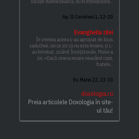
curăție dumnezeiască, nu în înțelepciune...
Ap. II Corinteni 1, 12-20
Evanghelia zilei
În vremea aceea s-au apropiat de Iisus
saducheii, cei ce zic că nu este înviere, și L-
au întrebat, zicând: Învățătorule, Moise a
zis: «Dacă cineva moare neavând copii,
fratele...
Ev. Matei 22, 23-33
doxologia.ro
Preia articolele Doxologia în site-
ul tău!