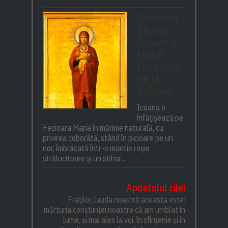
Cinstirea
Sfintei
Icoane a
Maicii
Domnului
de la
Valaam
Icoana o
înfățișează pe
Fecioara Maria în mărime naturală, cu
privirea coborâtă, stând în picioare pe un
nor, îmbrăcată într-o mantie roșie
strălucitoare și un stihar...
Apostolul zilei
Fraților, lauda noastră aceasta este:
mărturia conștiinței noastre că am umblat în
lume, și mai ales la voi, în sfințenie și în