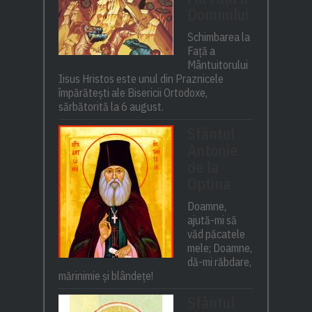
Domnului
Schimbarea la
Față a
Mântuitorului
Iisus Hristos este unul din Praznicele
împărătești ale Bisericii Ortodoxe,
sărbătorită la 6 august.
Sfântul
Antonie
de la
Optina
Doamne,
ajută-mi să
văd păcatele
mele; Doamne,
dă-mi răbdare,
mărinimie şi blândeţe!
Sfântul