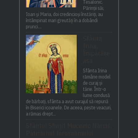
Tesalonic.
Părinții săi,
Ioan și Maria, doi credincioși înstăriți, au
întâmpinat mari greutăți în a dobândi
prunci....
Sfânta
Irina,
Împărăte
asa
Sfânta Irina
rămâne model
de curaj și
tărie. Într-o
lume condusă
de bărbați, sfânta a avut curajul să repună
în Biserici icoanele. De aceea, peste veacuri,
a rămas drept...
Sfântul Sfinţit Mucenic Narcis,
Patriarhul Ierusalimului