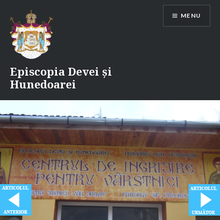
Skip
MENU
to
content
Episcopia Devei și
Hunedoarei