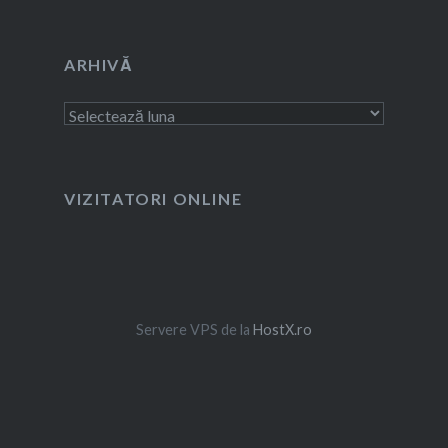
ARHIVĂ
Arhivă
VIZITATORI ONLINE
Servere VPS de la
HostX.ro