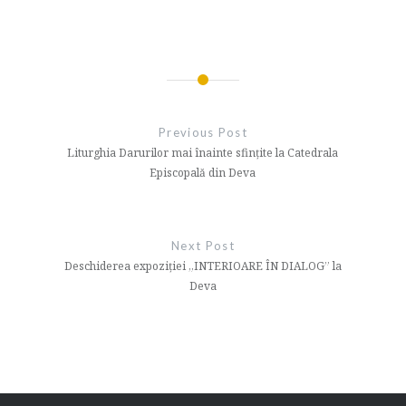
Navigare
în
Previous Post
articole
Liturghia Darurilor mai înainte sfințite la Catedrala
Episcopală din Deva
Next Post
Deschiderea expoziției „INTERIOARE ÎN DIALOG” la
Deva