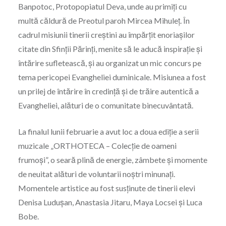
Banpotoc, Protopopiatul Deva, unde au primiți cu
multă căldură de Preotul paroh Mircea Mihuleț. În
cadrul misiunii tinerii creștini au împărțit enoriașilor
citate din Sfinții Părinți, menite să le aducă inspirație și
întărire sufletească, și au organizat un mic concurs pe
tema pericopei Evangheliei duminicale. Misiunea a fost
un prilej de întărire în credință și de trăire autentică a
Evangheliei, alături de o comunitate binecuvântată.
La finalul lunii februarie a avut loc a doua ediție a serii
muzicale „ORTHOTECA – Colecție de oameni
frumoși”, o seară plină de energie, zâmbete și momente
de neuitat alături de voluntarii noștri minunați.
Momentele artistice au fost susținute de tinerii elevi
Denisa Ludușan, Anastasia Jitaru, Maya Locsei și Luca
Bobe.