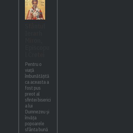
Sfântul
Ierarh
Miron,
Episcopu
l Cretei
Pentru o
viață
îmbunătățită
ca aceasta a
fost pus
preot al
sfintei biserici
a lui
Dumnezeu și
învăța
popoarele
sfânta bună