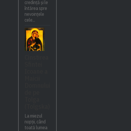
credință și le
întărea spre
nevoințele
cele...
Cinstirea
Sfintei
Icoane a
Maicii
Domnului
de pe
Tolga
(Tolgska)
La miezul
nopții, când
toată lumea