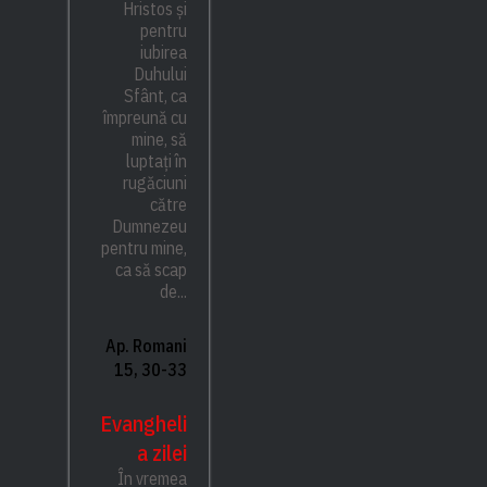
Hristos și
pentru
iubirea
Duhului
Sfânt, ca
împreună cu
mine, să
luptați în
rugăciuni
către
Dumnezeu
pentru mine,
ca să scap
de...
Ap. Romani
15, 30-33
Evangheli
a zilei
În vremea