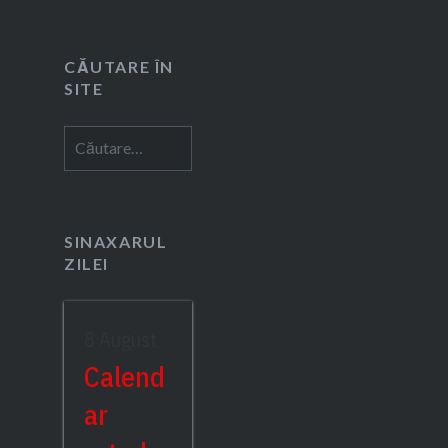
CĂUTARE ÎN
SITE
Caută
după:
SINAXARUL
ZILEI
8 August
Calend
ar