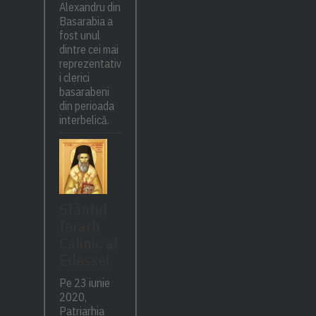
Alexandru din
Basarabia a
fost unul
dintre cei mai
reprezentativ
i clerici
basarabeni
din perioada
interbelică.
Sfântul
Ierarh
Calinic al
Edessei
Pe 23 iunie
2020,
Patriarhia