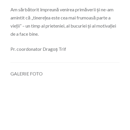
Am sărbătorit împreună venirea primăverii și ne-am
amintit că „tinerețea este cea mai frumoasă parte a
vieții” – un timp al prieteniei, al bucuriei și al motivației
de a face bine.
Pr. coordonator Dragoș Trif
GALERIE FOTO