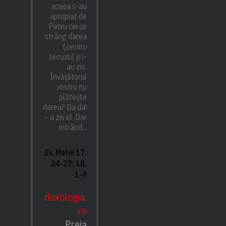
aceea s-au
apropiat de
Petru cei ce
strâng darea
(
pentru
templu
) și i-
au zis:
Învățătorul
vostru nu
plătește
darea? Ba da!
– a zis el. Dar
intrând...
Ev. Matei 17,
24-27; 18,
1-4
doxologia.
ro
Preia