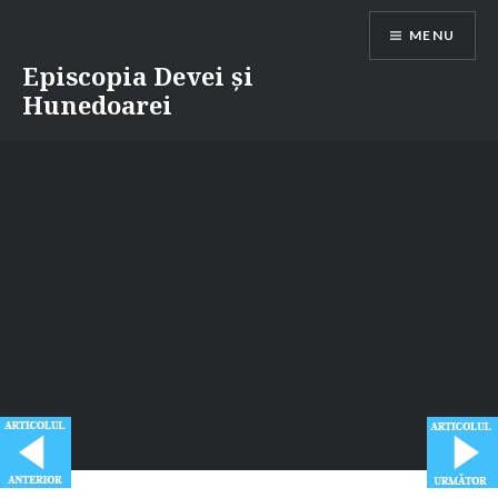
Skip
MENU
to
content
Episcopia Devei și
Hunedoarei