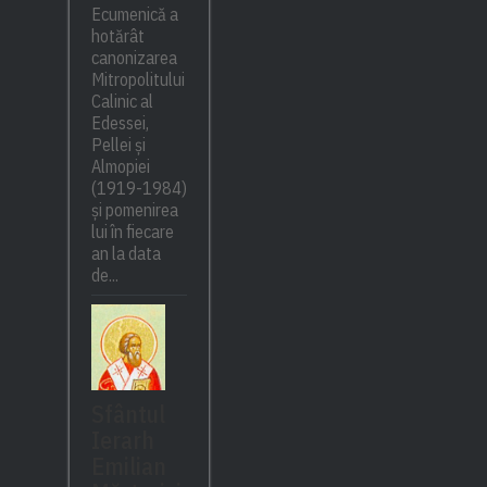
Ecumenică a
hotărât
canonizarea
Mitropolitului
Calinic al
Edessei,
Pellei și
Almopiei
(1919-1984)
și pomenirea
lui în fiecare
an la data
de...
Sfântul
Ierarh
Emilian