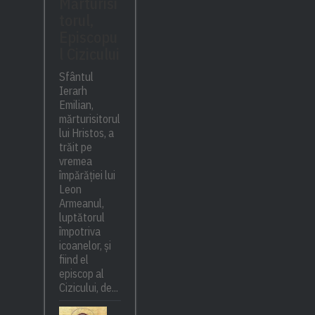
Mărturisi
torul,
Episcopu
l Cizicului
Sfântul
Ierarh
Emilian,
mărturisitorul
lui Hristos, a
trăit pe
vremea
împărăției lui
Leon
Armeanul,
luptătorul
împotriva
icoanelor, și
fiind el
episcop al
Cizicului, de...