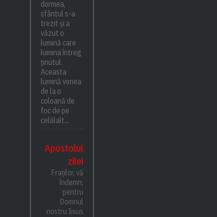
dormea,
sfântul s-a
trezit și a
văzut o
lumină care
lumina întreg
ținutul.
Aceasta
lumină venea
de la o
coloană de
foc de pe
celălalt...
Apostolul
zilei
Fraților, vă
îndemn,
pentru
Domnul
nostru Iisus