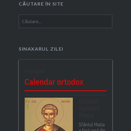
CĂUTARE ÎN SITE
Caută
după:
SINAXARUL ZILEI
9 August
Calendar ortodox
Sfântul
Apostol
Matia
Sfântul Matia
a fost unul din