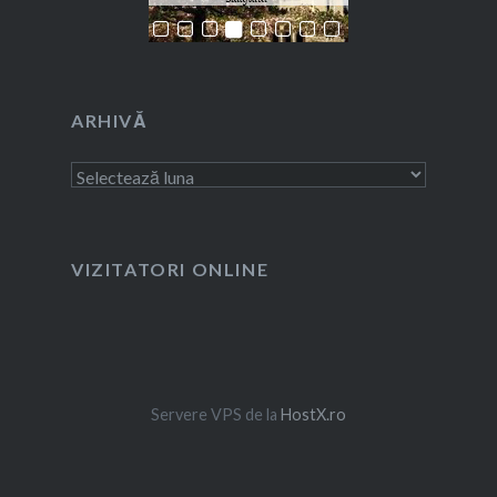
ARHIVĂ
Arhivă
VIZITATORI ONLINE
Servere VPS de la
HostX.ro