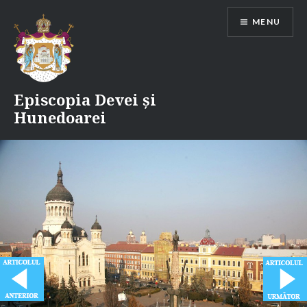
Skip
MENU
to
content
Episcopia Devei și
Hunedoarei