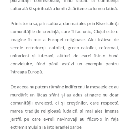
pluralităţii confesionale, fiind situat la confluenţa
culturală şi spirituală a lumii răsăritene cu lumea latină.
Prin istoria sa, prin cultura, dar mai ales prin Bisericile și
comunitățile de credință, care îl fac unic, Clujul este o
imagine în mic a Europei religioase. Aici trăiesc de
secole ortodocşi, catolici, greco-catolici, reformaţi,
unitarieni şi luterani, alături de evrei într-o bună
convieţuire, fiind până astăzi un exemplu pentru
întreaga Europă.
De aceea nu putem rămâne indiferenți la mesajele ce au
murdărit un lăcaș sfânt și au adus atingere nu doar
comunității evreiești, ci și creștinilor, care respectă
marea tradiţie religioasă iudaică şi mai ales imensa
jertfă pe care evreii nevinovaţi au făcut-o în faţa
extremismului şi a intoleranţei oarbe.