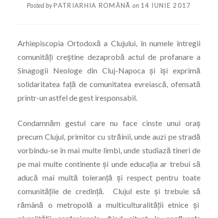
Posted by
PATRIARHIA ROMÂNĂ
on
14 IUNIE 2017
Arhiepiscopia Ortodoxă a Clujului, în numele întregii
comunităţi creștine dezaprobă actul de profanare a
Sinagogii Neologe din Cluj-Napoca şi îşi exprimă
solidaritatea faţă de comunitatea evreiască, ofensată
printr-un astfel de gest iresponsabil.
Condamnăm gestul care nu face cinste unui oraș
precum Clujul, primitor cu străinii, unde auzi pe stradă
vorbindu-se în mai multe limbi, unde studiază tineri de
pe mai multe continente și unde educația ar trebui să
aducă mai multă toleranță și respect pentru toate
comunităţile de credință. Clujul este şi trebuie să
rămână o metropolă a multiculturalităţii etnice şi