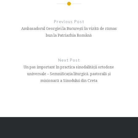
Navigare
în
Previous Post
articole
Ambasadorul Georgiei la Bucureşti în vizită de rămas
bun la Patriarhia Română
Next Post
Un pas important în practica sinodalităţii ortodoxe
universale – Semnificaţia liturgică, pastorală şi
misionară a Sinodului din Creta