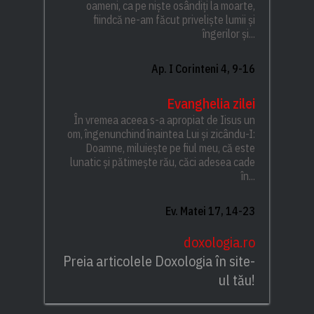
oameni, ca pe niște osândiți la moarte,
fiindcă ne-am făcut priveliște lumii și
îngerilor și...
Ap. I Corinteni 4, 9-16
Evanghelia zilei
În vremea aceea s-a apropiat de Iisus un
om, îngenunchind înaintea Lui și zicându-I:
Doamne, miluiește pe fiul meu, că este
lunatic și pătimește rău, căci adesea cade
în...
Ev. Matei 17, 14-23
doxologia.ro
Preia articolele Doxologia în site-
ul tău!