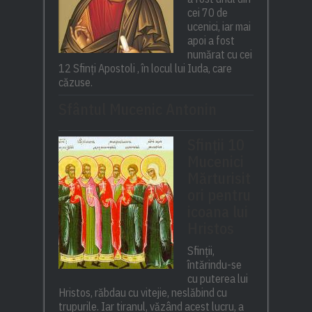
cei 70 de
ucenici, iar mai
apoi a fost
numărat cu cei
12 Sfinți Apostoli , în locul lui Iuda, care
căzuse.
Sfântul Mucenic Antonin
Sfinții 10
Mucenici
Mărturisit
ori pentru
icoana lui
Hristos
Sfinții,
întărindu-se
cu puterea lui
Hristos, răbdau cu vitejie, neslăbind cu
trupurile. Iar tiranul, văzând acest lucru, a