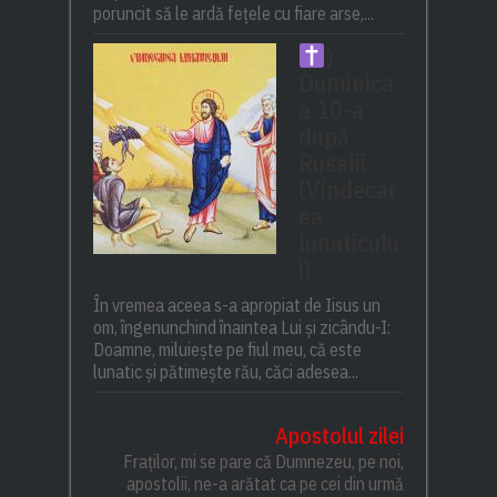
poruncit să le ardă fețele cu fiare arse,...
)
Duminica
a 10-a
după
Rusalii
(Vindecar
ea
lunaticulu
i)
În vremea aceea s-a apropiat de Iisus un
om, îngenunchind înaintea Lui și zicându-I:
Doamne, miluiește pe fiul meu, că este
lunatic și pătimește rău, căci adesea...
Apostolul zilei
Fraților, mi se pare că Dumnezeu, pe noi,
apostolii, ne-a arătat ca pe cei din urmă