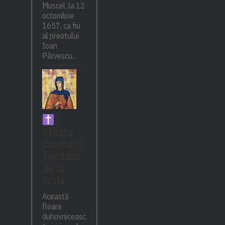
Muscel, la 12
octombrie
1657, ca fiu
al preotului
Ioan
Pârvescu...
)
Sfânta
Cuvioasă
Teodora
de la
Sihla
Această
floare
duhovniceasc