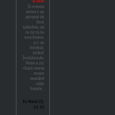
a zilei
În vremea
aceea s-au
apropiat de
Iisus
saducheii, cei
ce zic că nu
este înviere,
și L-au
întrebat,
zicând:
Învățătorule,
Moise a zis:
«Dacă cineva
moare
neavând
copii,
fratele...
Ev. Matei 22,
23-33