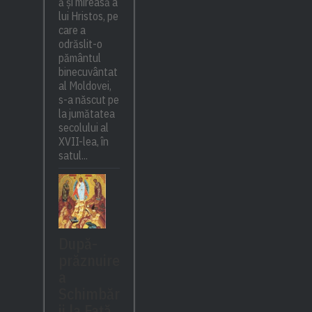
ă și mireasă a
lui Hristos, pe
care a
odrăslit-o
pământul
binecuvântat
al Moldovei,
s-a născut pe
la jumătatea
secolului al
XVII-lea, în
satul...
După-
prăznuire
a
Schimbăr
ii la Față