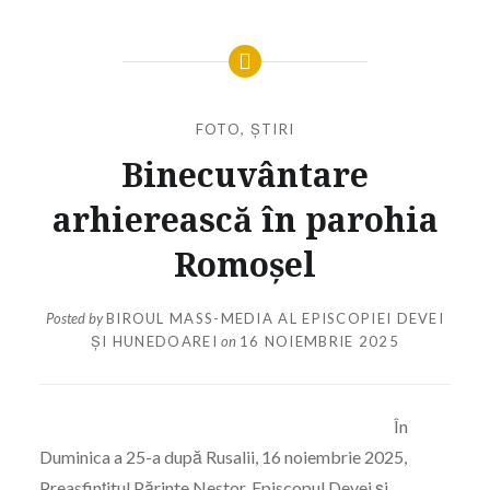
FOTO
,
ȘTIRI
Binecuvântare
arhierească în parohia
Romoșel
Posted by
BIROUL MASS-MEDIA AL EPISCOPIEI DEVEI
ȘI HUNEDOAREI
on
16 NOIEMBRIE 2025
În
Duminica a 25-a după Rusalii, 16 noiembrie 2025,
Preasfințitul Părinte Nestor, Episcopul Devei și