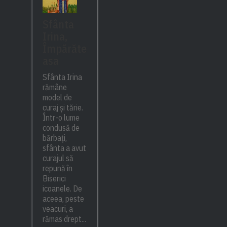
Sfânta
Irina,
Împărăte
asa
Sfânta Irina
rămâne
model de
curaj și tărie.
Într-o lume
condusă de
bărbați,
sfânta a avut
curajul să
repună în
Biserici
icoanele. De
aceea, peste
veacuri, a
rămas drept...