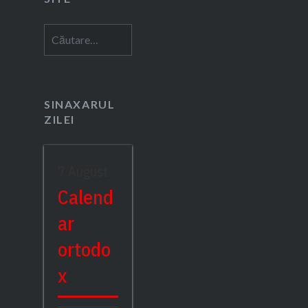
Caută
după:
SINAXARUL
ZILEI
7 August
Calend
ar
ortodo
x