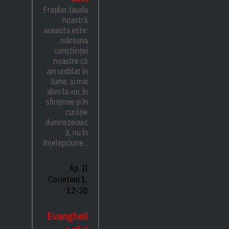
Fraților, lauda
noastră
aceasta este:
mărturia
conștiinței
noastre că
am umblat în
lume, și mai
ales la voi, în
sfințenie și în
curăție
dumnezeiasc
ă, nu în
înțelepciune...
Ap. II
Corinteni 1,
12-20
Evangheli