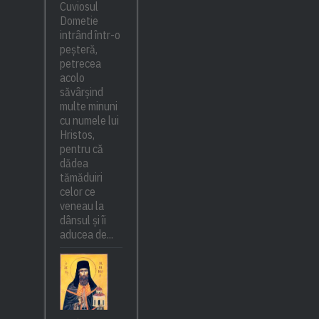
Cuviosul
Dometie
intrând într-o
peșteră,
petrecea
acolo
săvârșind
multe minuni
cu numele lui
Hristos,
pentru că
dădea
tămăduiri
celor ce
veneau la
dânsul și îi
aducea de...