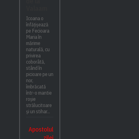
de la
Valaam
Icoana o
înfățișează
pe Fecioara
Maria în
mărime
naturală, cu
privirea
coborâtă,
stând în
picioare pe un
nor,
îmbrăcată
într-o mantie
roșie
strălucitoare
și un stihar...
Apostolul
zilei