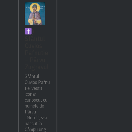
)
Sfântul
Cuvios
Pafnutie
– Pârvu
Zugravul
Sfântul
Cuvios Pafnu
tie, vestit
iconar
cunoscut cu
numele de
Pârvu
„Mutul”, s-a
născut în
Câmpulung