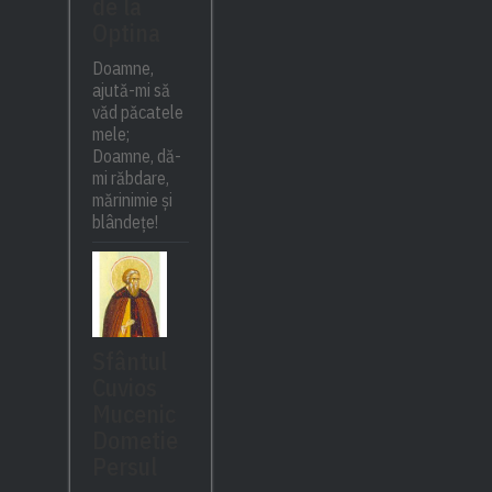
de la
Optina
Doamne,
ajută-mi să
văd păcatele
mele;
Doamne, dă-
mi răbdare,
mărinimie şi
blândeţe!
Sfântul
Cuvios
Mucenic
Dometie
Persul