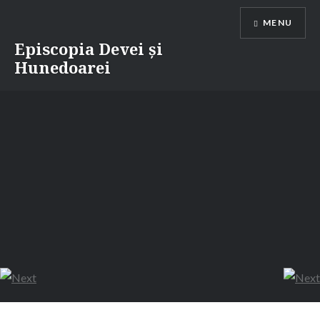
Skip
MENU
to
content
Episcopia Devei și
Hunedoarei