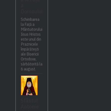
a
Domnului
Schimbarea
la Față a
Mântuitorului
Iisus Hristos
este unul din
Praznicele
împărătești
ale Bisericii
Ortodoxe,
sărbătorită la
6 august.
Sfântul
Antonie