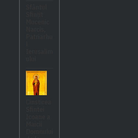
Sfântul
Sfinţit
Mucenic
Narcis,
Patriarhu
l
Ierusalim
ului
Cinstirea
Sfintei
Icoane a
Maicii
Domnului