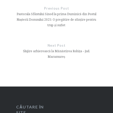
în
Previous Post
articole
Pastorala Sfântului Sinod la prima Duminică din Postul
Nașterii Domnului 2025: O pregătire de sfințire pentru
trup și suflet
Next Post
Slujire arhierească la Mănăstirea Rohița – jud.
Maramureș
CĂUTARE ÎN
SITE