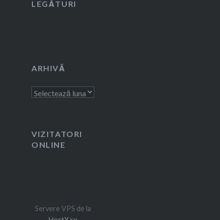
LEGĂTURI
ARHIVĂ
Arhivă
VIZITATORI
ONLINE
Servere VPS de la
HostX.ro