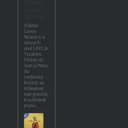
Sfântul
Cuvios
Nicanor
Sfântul
Cuvios
Nicanor s-a
născut în
anul 1491, în
Tesalonic.
Părinții săi,
Ioan și Maria,
doi
credincioși
înstăriți, au
întâmpinat
mari greutăți
în a dobândi
prunci....