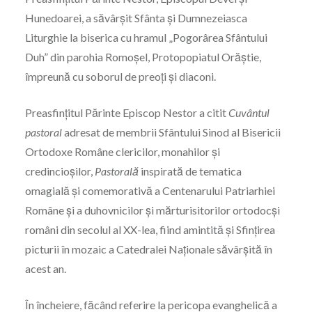
Hunedoarei, a săvârșit Sfânta și Dumnezeiasca
Liturghie la biserica cu hramul „Pogorârea Sfântului
Duh” din parohia Romoșel, Protopopiatul Orăștie,
împreună cu soborul de preoți și diaconi.
Preasfințitul Părinte Episcop Nestor a citit
Cuvântul
pastoral
adresat de membrii Sfântului Sinod al Bisericii
Ortodoxe Române clericilor, monahilor și
credincioșilor,
Pastorală
inspirată de tematica
omagială și comemorativă a Centenarului Patriarhiei
Române și a duhovnicilor și mărturisitorilor ortodocși
români din secolul al XX-lea, fiind amintită și Sfințirea
picturii în mozaic a Catedralei Naționale săvârșită în
acest an.
În încheiere, făcând referire la pericopa evanghelică a