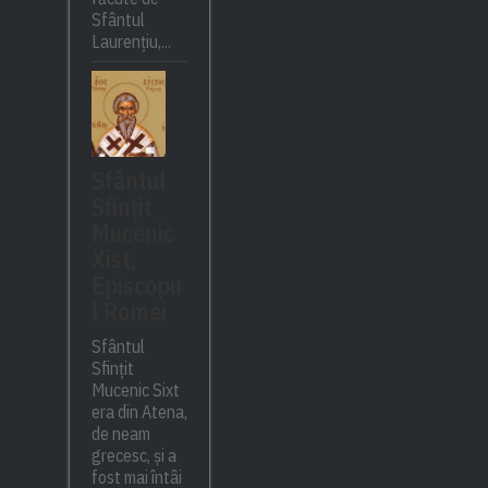
Sfântul
Laurențiu,...
Sfântul
Sfințit
Mucenic
Xist,
Episcopu
l Romei
Sfântul
Sfințit
Mucenic Sixt
era din Atena,
de neam
grecesc, și a
fost mai întâi