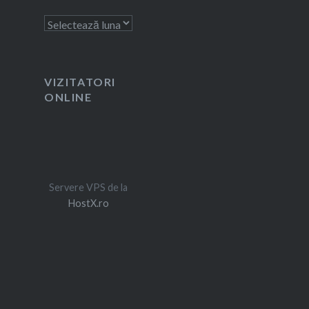
Arhivă
VIZITATORI
ONLINE
Servere VPS de la
HostX.ro