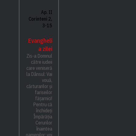
Ap. II
Corinteni 2,
3-15
Evangheli
a zilei
Zis-a Domnul
către iudeii
care veniseră
la Dânsul: Vai
vouă,
cărturarilor și
fariseilor
fățarnici!
Pentru că
închideți
Împărăția
Cerurilor
înaintea
oamenilor; voi