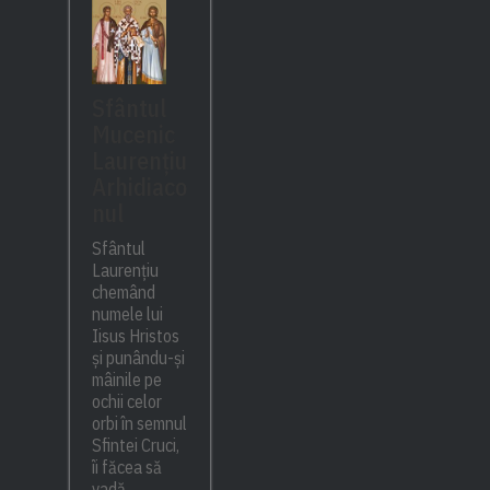
Sfântul
Mucenic
Laurențiu
Arhidiaco
nul
Sfântul
Laurențiu
chemând
numele lui
Iisus Hristos
și punându-și
mâinile pe
ochii celor
orbi în semnul
Sfintei Cruci,
îi făcea să
vadă.