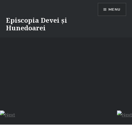
Skip
MENU
to
content
Episcopia Devei și
Hunedoarei