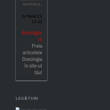
nu intrați și...
Ev. Matei 23,
13-22
doxologia.
ro
Preia
articolele
Doxologia
în site-ul
tău!
LEGĂTURI