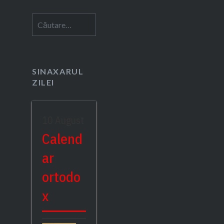
Caută
după:
SINAXARUL
ZILEI
10 August
Calend
ar
ortodo
x