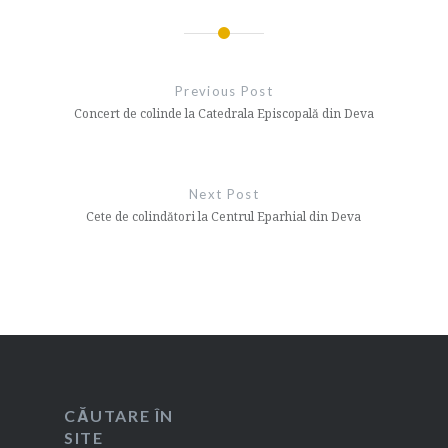
Navigare
în
Previous Post
articole
Concert de colinde la Catedrala Episcopală din Deva
Next Post
Cete de colindători la Centrul Eparhial din Deva
CĂUTARE ÎN
SITE