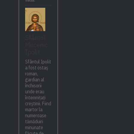
Sfântul
Mucenic
Ipolit
Sfântul Ipolit
a fost ostaș
roman,
gardian al
închisorii
unde erau
întemnițați
creștinii. Fiind
martor la
numeroase
tămăduiri
minunate
făcute de