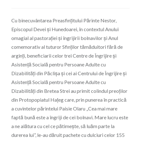
Cu binecuvântarea Preasfințitului Părinte Nestor,
Episcopul Devei și Hunedoarei, în contextul Anului
omagial al pastorației și îngrijirii bolnavilor și Anul
comemorativ al tuturor Sfinților tămăduitori fără de
arginți, beneficiarii celor trei Centre de Îngrijire și
Asistență Socială pentru Persoane Adulte cu
Dizabilități din Păclișa și cei ai Centrului de Îngrijire și
Asistență Socială pentru Persoane Adulte cu
Dizabilități din Bretea Strei au primit colindul preoților
din Protopopiatul Hațeg care, prin punerea în practică
a cuvintelor părintelui Paisie Olaru „Cea mai mare
faptă bună este a îngriji de cei bolnavi. Mare lucru este
a ne alătura cu cel ce pătimește, să luăm parte la
durerea lui”, le-au dăruit pachete cu dulciuri celor 155