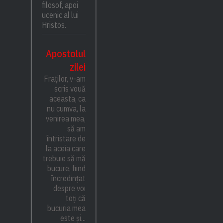
filosof, apoi
ucenic al lui
Hristos.
Apostolul
zilei
Fraților, v-am
scris vouă
aceasta, ca
nu cumva, la
venirea mea,
să am
întristare de
la aceia care
trebuie să mă
bucure, fiind
încredințat
despre voi
toți că
bucuria mea
este și...