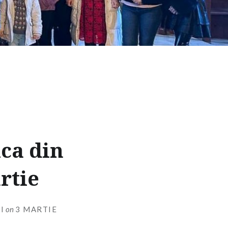
ica din
rtie
I
on
3 MARTIE