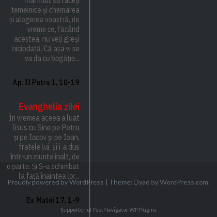
mai mult să faceți
temeinice și chemarea
și alegerea voastră, de
vreme ce, făcând
acestea, nu veți greși
niciodată. Că așa vi se
va da cu bogăție...
Ap. II Petru 1, 10-19
Evanghelia zilei
În vremea aceea a luat
Iisus cu Sine pe Petru
și pe Iacov și pe Ioan,
fratele lui, și i-a dus
într-un munte înalt, de
o parte. Și S-a schimbat
la față înaintea lor...
Proudly powered by WordPress
|
Theme: Dyad by
WordPress.com
.
Ev. Matei 17, 1-9
Supporter of Post Navigator
WP Plugins