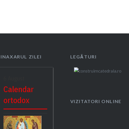
SINAXARUL ZILEI
LEGĂTURI
6 August
Calendar
ortodox
VIZITATORI ONLINE