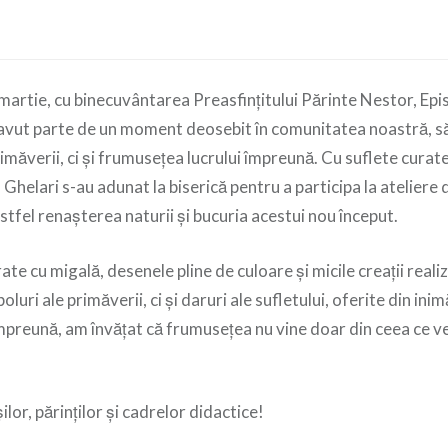
ii martie, cu binecuvântarea Preasfințitului Părinte Nestor, Epi
vut parte de un moment deosebit în comunitatea noastră, s
imăverii, ci și frumusețea lucrului împreună. Cu suflete curate
 Ghelari s-au adunat la biserică pentru a participa la ateliere 
astfel renașterea naturii și bucuria acestui nou început.
ate cu migală, desenele pline de culoare și micile creații real
luri ale primăverii, ci și daruri ale sufletului, oferite din ini
mpreună, am învățat că frumusețea nu vine doar din ceea ce ve
lor, părinților și cadrelor didactice!