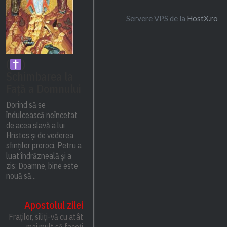
Servere VPS de la
HostX.ro
(
)
Schimbarea la
Față a Domnului
Dorind să se
îndulcească neîncetat
de acea slavă a lui
Hristos și de vederea
sfinților proroci, Petru a
luat îndrăzneală și a
zis: Doamne, bine este
nouă să...
Apostolul zilei
Fraților, siliți-vă cu atât