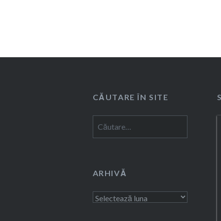
CĂUTARE ÎN SITE
Caută
după:
ARHIVĂ
Arhivă