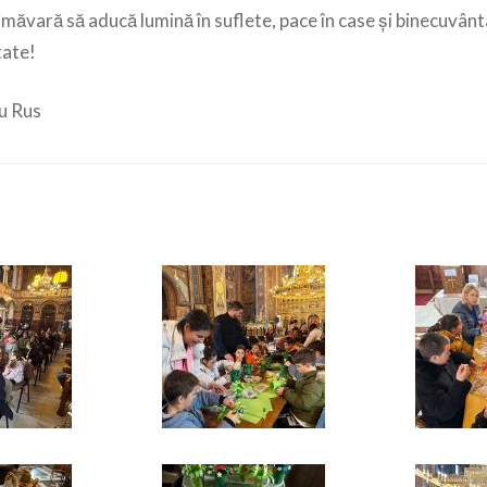
imăvară să aducă lumină în suflete, pace în case și binecuvân
tate!
u Rus