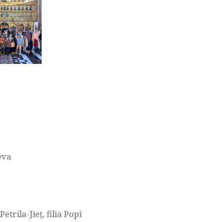
eva
trila-Jieț, filia Popi