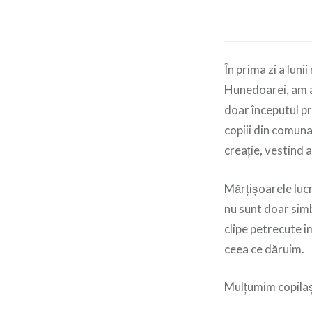
În prima zi a lun
Hunedoarei, am a
doar începutul pr
copiii din comuna
creație, vestind 
Mărțișoarele lucr
nu sunt doar simbo
clipe petrecute î
ceea ce dăruim.
Mulțumim copilași