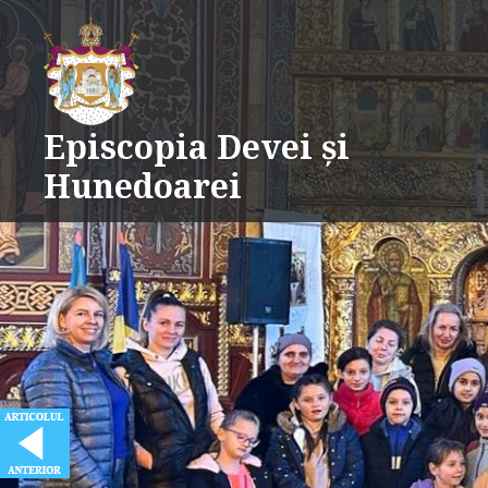
Skip
to
content
Episcopia Devei și
Hunedoarei