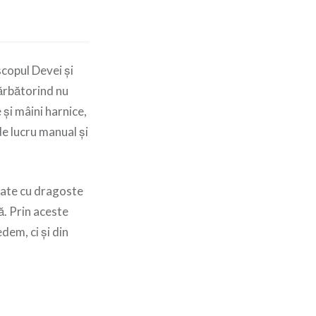
scopul Devei și
ărbătorind nu
 și mâini harnice,
de lucru manual și
izate cu dragoste
mă. Prin aceste
dem, ci și din