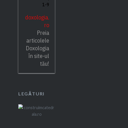
1-9
doxologia.
ro
Preia
articolele
Doxologia
în site-ul
tău!
LEGĂTURI