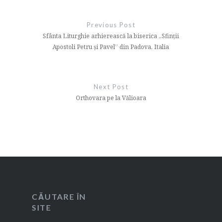
Navigare
în
Previous Post
articole
Sfânta Liturghie arhierească la biserica „Sfinții
Apostoli Petru și Pavel” din Padova, Italia
Next Post
Orthovara pe la Vălioara
CĂUTARE ÎN
SITE