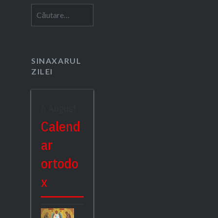
Caută
după:
SINAXARUL
ZILEI
6 August
Calend
ar
ortodo
x