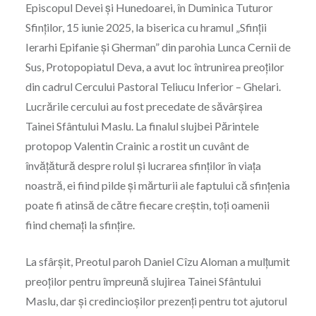
Episcopul Devei și Hunedoarei, în Duminica Tuturor
Sfinților, 15 iunie 2025, la biserica cu hramul „Sfinții
Ierarhi Epifanie și Gherman” din parohia Lunca Cernii de
Sus, Protopopiatul Deva, a avut loc întrunirea preoților
din cadrul Cercului Pastoral Teliucu Inferior – Ghelari.
Lucrările cercului au fost precedate de săvârșirea
Tainei Sfântului Maslu. La finalul slujbei Părintele
protopop Valentin Crainic a rostit un cuvânt de
învățătură despre rolul și lucrarea sfinților în viața
noastră, ei fiind pilde și mărturii ale faptului că sfințenia
poate fi atinsă de către fiecare creștin, toți oamenii
fiind chemați la sfințire.
La sfârșit, Preotul paroh Daniel Cîzu Aloman a mulțumit
preoților pentru împreună slujirea Tainei Sfântului
Maslu, dar și credincioșilor prezenți pentru tot ajutorul