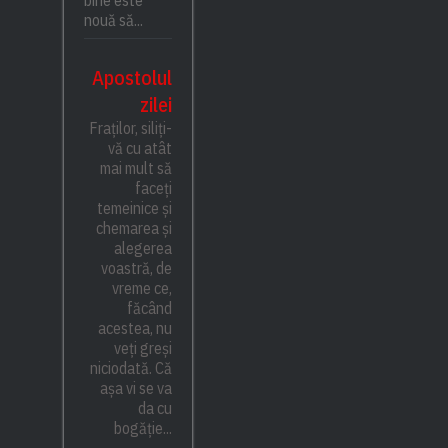
bine este
nouă să...
Apostolul
zilei
Fraților, siliți-
vă cu atât
mai mult să
faceți
temeinice și
chemarea și
alegerea
voastră, de
vreme ce,
făcând
acestea, nu
veți greși
niciodată. Că
așa vi se va
da cu
bogăție...