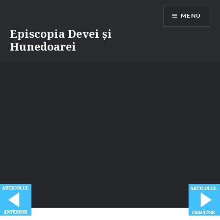
Skip
MENU
to
content
Episcopia Devei și
Hunedoarei