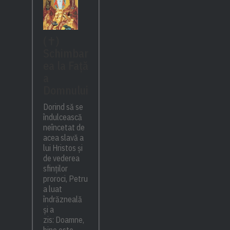
(✝)
Schimbar
ea la Față
a
Domnului
Dorind să se
îndulcească
neîncetat de
acea slavă a
lui Hristos și
de vederea
sfinților
proroci, Petru
a luat
îndrăzneală
și a
zis: Doamne,