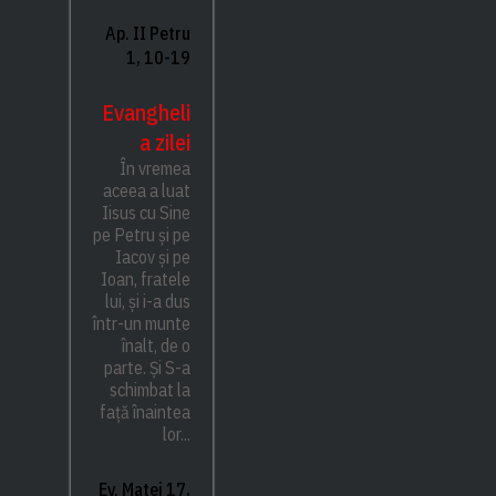
Ap. II Petru
1, 10-19
Evangheli
a zilei
În vremea
aceea a luat
Iisus cu Sine
pe Petru și pe
Iacov și pe
Ioan, fratele
lui, și i-a dus
într-un munte
înalt, de o
parte. Și S-a
schimbat la
față înaintea
lor...
Ev. Matei 17,