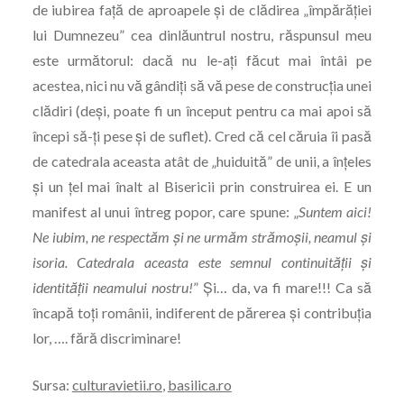
de iubirea faţă de aproapele şi de clădirea „împărăţiei
lui Dumnezeu” cea dinlăuntrul nostru, răspunsul meu
este următorul: dacă nu le-aţi făcut mai întâi pe
acestea, nici nu vă gândiţi să vă pese de construcţia unei
clădiri (deşi, poate fi un început pentru ca mai apoi să
începi să-ţi pese şi de suflet). Cred că cel căruia îi pasă
de catedrala aceasta atât de „huiduită” de unii, a înţeles
şi un ţel mai înalt al Bisericii prin construirea ei. E un
manifest al unui întreg popor, care spune: „
Suntem aici!
Ne iubim, ne respectăm şi ne urmăm strămoşii, neamul şi
isoria. Catedrala aceasta este semnul continuităţii şi
identităţii neamului nostru!
” Şi… da, va fi mare!!! Ca să
încapă toţi românii, indiferent de părerea şi contribuţia
lor, …. fără discriminare!
Sursa:
culturavietii.ro
,
basilica.ro