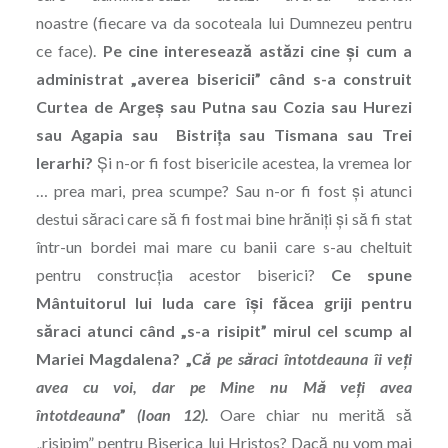
noastre (fiecare va da socoteala lui Dumnezeu pentru
ce face).
Pe cine interesează astăzi cine şi cum a
administrat „averea bisericii” când s-a construit
Curtea de Argeş sau Putna sau Cozia sau Hurezi
sau Agapia sau Bistriţa sau Tismana sau Trei
Ierarhi?
Şi n-or fi fost bisericile acestea, la vremea lor
… prea mari, prea scumpe? Sau n-or fi fost şi atunci
destui săraci care să fi fost mai bine hrăniţi şi să fi stat
într-un bordei mai mare cu banii care s-au cheltuit
pentru construcţia acestor biserici?
Ce spune
Mântuitorul lui Iuda care îşi făcea griji pentru
săraci atunci când „s-a risipit” mirul cel scump al
Mariei Magdalena? „
Că pe săraci întotdeauna îi veţi
avea cu voi, dar pe Mine nu Mă veţi avea
întotdeauna
”
(Ioan 12).
Oare chiar nu merită să
„risipim” pentru Biserica lui Hristos? Dacă nu vom mai