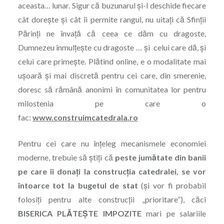
aceasta… lunar. Sigur că buzunarul şi-l deschide fiecare
cât doreşte şi cât îi permite rangul, nu uitaţi că Sfinţii
Părinţi ne învaţă că ceea ce dăm cu dragoste,
Dumnezeu înmulţeşte cu dragoste … şi celui care dă, şi
celui care primeşte. Plătind online, e o modalitate mai
uşoară şi mai discretă pentru cei care, din smerenie,
doresc să rămână anonimi în comunitatea lor pentru
milostenia pe care o
fac:
www.construimcatedrala.ro
Pentru cei care nu înţeleg mecanismele economiei
moderne, trebuie să ştiţi că
peste jumătate din banii
pe care îi donaţi la construcţia catedralei, se vor
întoarce tot la bugetul de stat
(şi vor fi probabil
folosiţi pentru alte construcţii „prioritare”), căci
BISERICA PLĂTEŞTE IMPOZITE
mari pe salariile