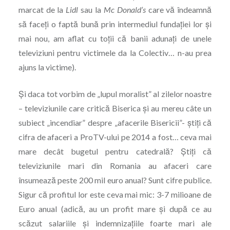
marcat de la
Lidl
sau la
Mc Donald’s
care vă îndeamnă
să faceți o faptă bună prin intermediul fundației lor şi
mai nou, am aflat cu toții că banii adunați de unele
televiziuni pentru victimele da la Colectiv… n-au prea
ajuns la victime).
Şi daca tot vorbim de „lupul moralist” al zilelor noastre
– televiziunile care critică Biserica şi au mereu câte un
subiect „incendiar” despre „afacerile Bisericii”- știți că
cifra de afaceri a ProTV-ului pe 2014 a fost… ceva mai
mare decât bugetul pentru catedrală? Știți că
televiziunile mari din Romania au afaceri care
însumează peste 200 mil euro anual? Sunt cifre publice.
Sigur că profitul lor este ceva mai mic: 3-7 milioane de
Euro anual (adică, au un profit mare şi după ce au
scăzut salariile şi indemnizațiile foarte mari ale