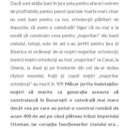
Dacă sunt atâția bani în ţara asta pentru afaceri extrem
de profitabile, pentru pensii speciale foarte mari, chiar
nu sunt bani pentru ca noi, ortodocșii plătitori de
impozite, să avem o catedrală? Sigur că nu mai e la
modă să construim ceva pentru „majoritari” din banii
statului, totuși, sute de ani s-au jertfit pentru ţara şi
Biserica ei strămoși de-ai noștri majoritar ortodocși;
bunicii noștri ortodocși au fost „majoritari” la Canal, la
Gherla, la Aiud şi pe fronturile din cel de-al doilea
război mondial, frații şi copiii noștri „majoritar
ortodocși” au murit în ’89!
Măcar jertfa înaintașilor
noștri să merite ca generația aceasta să
construiască în București o catedrală mai mare
decât cea pe care au putut-o construi românii de
acum 400 de ani pe când plăteau tribut Imperiului
Otoman, iar corupția funcționarilor statului era…