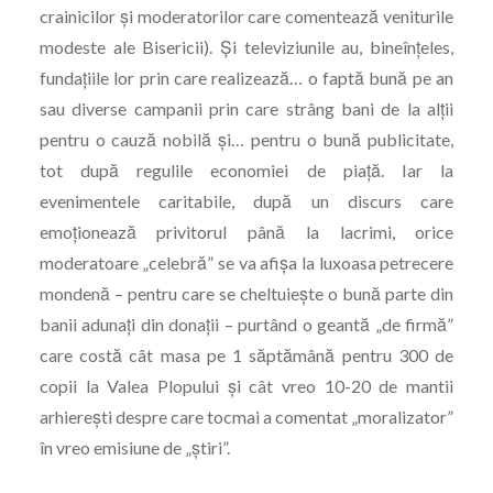
crainicilor şi moderatorilor care comentează veniturile
modeste ale Bisericii). Şi televiziunile au, bineînțeles,
fundațiile lor prin care realizează… o faptă bună pe an
sau diverse campanii prin care strâng bani de la alții
pentru o cauză nobilă şi… pentru o bună publicitate,
tot după regulile economiei de piață. Iar la
evenimentele caritabile, după un discurs care
emoționează privitorul până la lacrimi, orice
moderatoare „celebră” se va afișa la luxoasa petrecere
mondenă – pentru care se cheltuieşte o bună parte din
banii adunați din donații – purtând o geantă „de firmă”
care costă cât masa pe 1 săptămână pentru 300 de
copii la Valea Plopului şi cât vreo 10-20 de mantii
arhierești despre care tocmai a comentat „moralizator”
în vreo emisiune de „știri”.