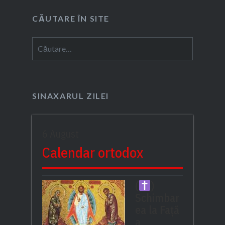
CĂUTARE ÎN SITE
Caută
după:
SINAXARUL ZILEI
6 August
Calendar ortodox
(
)
Schimbar
ea la Față
a