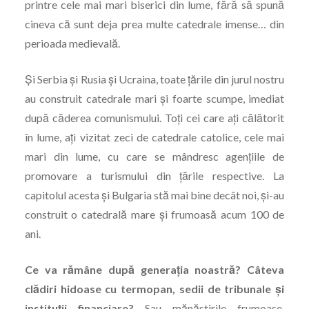
printre cele mai mari biserici din lume, fără să spună
cineva că sunt deja prea multe catedrale imense… din
perioada medievală.
Şi Serbia şi Rusia şi Ucraina, toate ţările din jurul nostru
au construit catedrale mari şi foarte scumpe, imediat
după căderea comunismului. Toţi cei care aţi călătorit
în lume, aţi vizitat zeci de catedrale catolice, cele mai
mari din lume, cu care se mândresc agenţiile de
promovare a turismului din ţările respective. La
capitolul acesta şi Bulgaria stă mai bine decât noi, şi-au
construit o catedrală mare şi frumoasă acum 100 de
ani.
Ce va rămâne după generaţia noastră? Câteva
clădiri hidoase cu termopan, sedii de tribunale şi
instituţii financiare?
Sau mănăstirile frumoase,