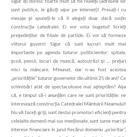
sigur îşi doresc foarte mult să fie realeşi (adresele lor
sunt publice, le găsiţi uşor pe internet)! Presaţi-i cu
mesaje şi spuneţi-le că îi alegeţi doar dacă susţin
construcţia catedralei. Ei vor vota bugetul! Scrieţi
preşedinţilor de filiale de partide. Ei vor să formeze
viitorul guvern! Sigur că sunt lucruri mult mai
importante pe agenda tuturor politicienilor: spitale,
şcoli, pensii, locuri de muncă, autostrăzi şi … preţuri
mici la mâncare. Minunat, dar n-au fost acestea
„priorităţile” tuturor guvernelor din ultimii 25 de ani? Ce
schimbări atât de spectaculoase mai aşteptăm? Aşa
că, e timpul să-i anunţăm care ne sunt priorităţile: ne
interesează construcţia Catedralei Mântuirii Neamului!
Nu vă faceţi griji, sunt destui promotori eficienţi pentru
celelalte domenii mai sus menţionate, sunt sume mari şi
interese financiare în jurul fiecărui domeniu „prioritar”,