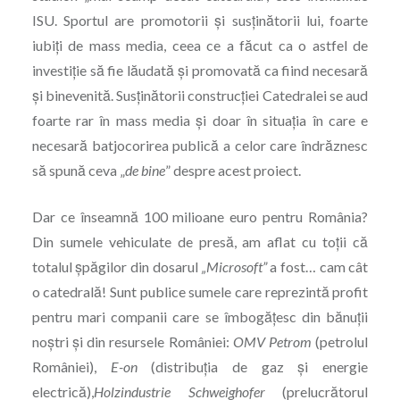
ISU. Sportul are promotorii şi susținătorii lui, foarte
iubiți de mass media, ceea ce a făcut ca o astfel de
investiție să fie lăudată şi promovată ca fiind necesară
şi binevenită. Susținătorii construcției Catedralei se aud
foarte rar în mass media şi doar în situația în care e
necesară batjocorirea publică a celor care îndrăznesc
să spună ceva „
de bine
” despre acest proiect.
Dar ce înseamnă 100 milioane euro pentru România?
Din sumele vehiculate de presă, am aflat cu toții că
totalul şpăgilor din dosarul
„Microsoft”
a fost… cam cât
o catedrală! Sunt publice sumele care reprezintă profit
pentru mari companii care se îmbogățesc din bănuții
noștri şi din resursele României:
OMV Petrom
(petrolul
României),
E-on
(distribuția de gaz şi energie
electrică),
Holzindustrie Schweighofer
(prelucrătorul