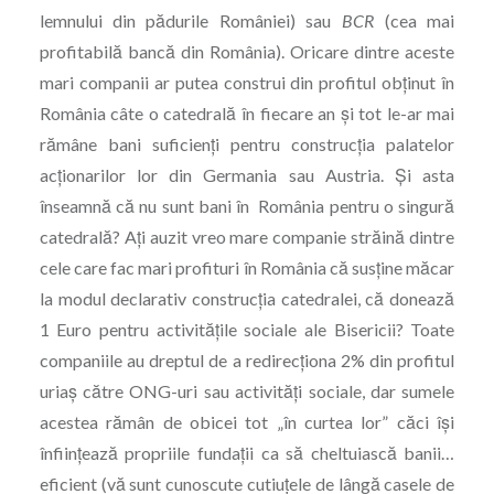
lemnului din pădurile României) sau
BCR
(cea mai
profitabilă bancă din România). Oricare dintre aceste
mari companii ar putea construi din profitul obținut în
România câte o catedrală în fiecare an şi tot le-ar mai
rămâne bani suficienți pentru construcția palatelor
acționarilor lor din Germania sau Austria. Şi asta
înseamnă că nu sunt bani în România pentru o singură
catedrală? Ați auzit vreo mare companie străină dintre
cele care fac mari profituri în România că susţine măcar
la modul declarativ construcția catedralei, că donează
1 Euro pentru activitățile sociale ale Bisericii? Toate
companiile au dreptul de a redirecționa 2% din profitul
uriaș către ONG-uri sau activități sociale, dar sumele
acestea rămân de obicei tot „în curtea lor” căci își
înființează propriile fundații ca să cheltuiască banii…
eficient (vă sunt cunoscute cutiuțele de lângă casele de