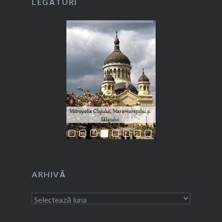
LEGĂTURI
ARHIVĂ
Arhivă