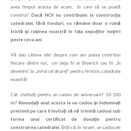
avea timpul acesta de acum, în care să se poată
construi?
Dacă NOI nu contribuim la construcţia
catedralei, fără fonduri, va rămâne doar o ruină
tristă şi ruşinea noastră în faţa nepoţilor noştri
peste ceva ani
.
Vă dau câteva idei despre cum am putea contribui
fiecare dintre noi, cei deja fii ai Bisericii sau fii „în
devenire”, la „
mirul cel de preţ
” pentru Hristos, catedrala
noastră!
Cât cheltuiţi pentru un cadou de aniversare? 50-100
lei?
Renunţaţi anul acesta la un cadou şi îndemnaţi
prietenii pe care îi invitaţi să vă trimită cadoul sub
forma unui certificat de donaţie pentru
construirea catedralei.
Ştiţi că, în Israel , un cadou de