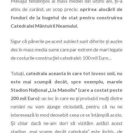
Mesajul tendențios al mass mediei din ultimi ani, şi-a
atins de curând, un scop precis:
oprirea alocării de
fonduri de la bugetul de stat pentru construirea
Catedralei Mântuirii Neamului.
Sigur că părerile pe acest subiect sunt diferite şi auzim
des în mass media sume care par extrem de mari legate
de costurile construcției catedralei: 100 mil Euro…
Totuși,
catedrala aceasta în care tot lovesc unii, nu
este mai scumpă decât, spre exemplu, marele
Stadion Naţional „Lia Manoliu” (care a costat peste
200 mil Euro)
: un loc în care eu şi probabil mulți dintre
români nu vom ajunge niciodată, pentru că nu ne
interesează în mod deosebit ceea ce se întâmplă acolo.
Şi chiar dacă ne-am dori să vizităm astăzi acest
stadion „mai scump decât catedrala”, este închis…de