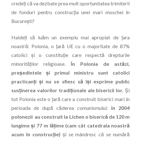
credeți că va dezbate prea mult oportunitatea trimiterii
de fonduri pentru construcția unei mari moschei în
București?
Haideți să luăm un exemplu mai apropiat de ţara
noastră: Polonia, o ţară UE cu o majoritate de 87%
catolici şi o constituţie care respectă drepturile
minorităţilor religioase.
În Polonia de astăzi,
preşedintele şi primul ministru sunt catolici
practicanţi şi nu se sfiesc să îşi exprime public
susţinerea valorilor tradiţionale ale bisericii lor.
Şi
tot Polonia este o ţară care a construit biserici mari în
perioada de după căderea comunismului:
în 2004
polonezii au construit la Lichen o biserică de 120 m
lungime şi 77 m lăţime (cam cât catedrala noastră
acum în construcţie)
şi se mândresc că se numără