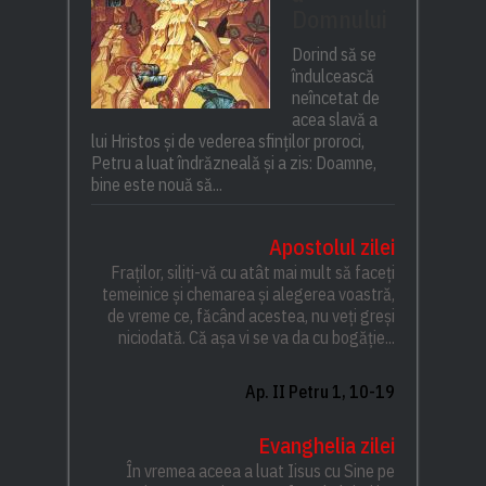
Domnului
Dorind să se
îndulcească
neîncetat de
acea slavă a
lui Hristos și de vederea sfinților proroci,
Petru a luat îndrăzneală și a zis: Doamne,
bine este nouă să...
Apostolul zilei
Fraților, siliți-vă cu atât mai mult să faceți
temeinice și chemarea și alegerea voastră,
de vreme ce, făcând acestea, nu veți greși
niciodată. Că așa vi se va da cu bogăție...
Ap. II Petru 1, 10-19
Evanghelia zilei
În vremea aceea a luat Iisus cu Sine pe