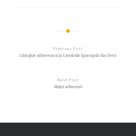
Navigare
în
Previous Post
articole
Liturghie arhierească la Catedrala Episcopală din Deva
Next Post
Slujiri arhierești