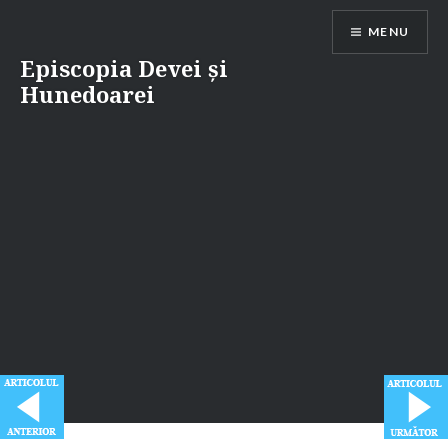
Skip
MENU
to
content
Episcopia Devei și
Hunedoarei