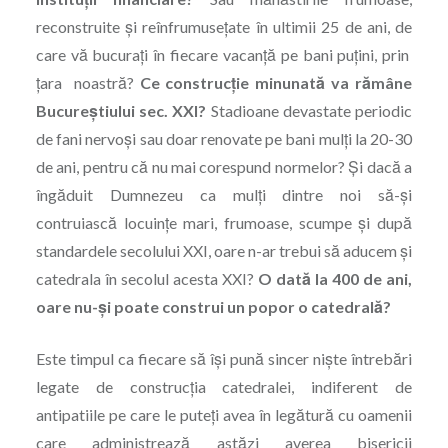
reconstruite şi reînfrumuseţate în ultimii 25 de ani, de
care vă bucuraţi în fiecare vacanţă pe bani puţini, prin
ţara noastră?
Ce construcţie minunată va rămâne
Bucureştiului sec. XXI?
Stadioane devastate periodic
de fani nervoşi sau doar renovate pe bani mulţi la 20-30
de ani, pentru că nu mai corespund normelor? Şi dacă a
îngăduit Dumnezeu ca mulţi dintre noi să-şi
contruiască locuinţe mari, frumoase, scumpe şi după
standardele secolului XXI, oare n-ar trebui să aducem şi
catedrala în secolul acesta XXI?
O dată la 400 de ani,
oare nu-şi poate construi un popor o catedrală?
Este timpul ca fiecare să îşi pună sincer nişte întrebări
legate de construcţia catedralei, indiferent de
antipatiile pe care le puteţi avea în legătură cu oamenii
care administrează astăzi averea bisericii