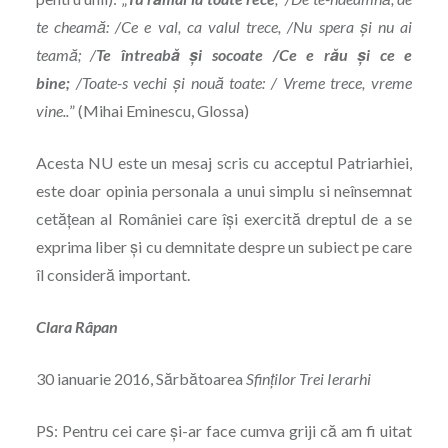
te cheamă: /Ce e val, ca valul trece, /Nu spera şi nu ai
teamă; /
Te întreabă şi socoate /Ce e rău şi ce e
bine;
/Toate-s vechi şi nouă toate: / Vreme trece, vreme
vine..
” (Mihai Eminescu, Glossa)
Acesta NU este un mesaj scris cu acceptul Patriarhiei,
este doar opinia personala a unui simplu si neînsemnat
cetăţean al României care îşi exercită dreptul de a se
exprima liber şi cu demnitate despre un subiect pe care
îl consideră important.
Clara Râpan
30 ianuarie 2016, Sărbătoarea
Sfinţilor Trei Ierarhi
PS: Pentru cei care şi-ar face cumva griji că am fi uitat