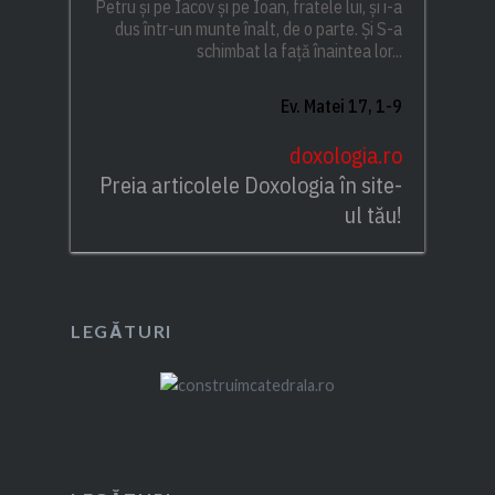
Petru și pe Iacov și pe Ioan, fratele lui, și i-a
dus într-un munte înalt, de o parte. Și S-a
schimbat la față înaintea lor...
Ev. Matei 17, 1-9
doxologia.ro
Preia articolele Doxologia în site-
ul tău!
LEGĂTURI