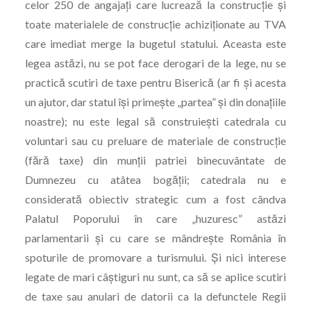
celor 250 de angajaţi care lucrează la construcţie şi
toate materialele de construcţie achiziţionate au TVA
care imediat merge la bugetul statului. Aceasta este
legea astăzi, nu se pot face derogari de la lege, nu se
practică scutiri de taxe pentru Biserică (ar fi şi acesta
un ajutor, dar statul îşi primeşte „partea” şi din donaţiile
noastre); nu este legal să construieşti catedrala cu
voluntari sau cu preluare de materiale de construcţie
(fără taxe) din munţii patriei binecuvântate de
Dumnezeu cu atâtea bogăţii; catedrala nu e
considerată obiectiv strategic cum a fost cândva
Palatul Poporului în care „huzuresc” astăzi
parlamentarii şi cu care se mândreşte România în
spoturile de promovare a turismului. Şi nici interese
legate de mari câştiguri nu sunt, ca să se aplice scutiri
de taxe sau anulari de datorii ca la defunctele Regii