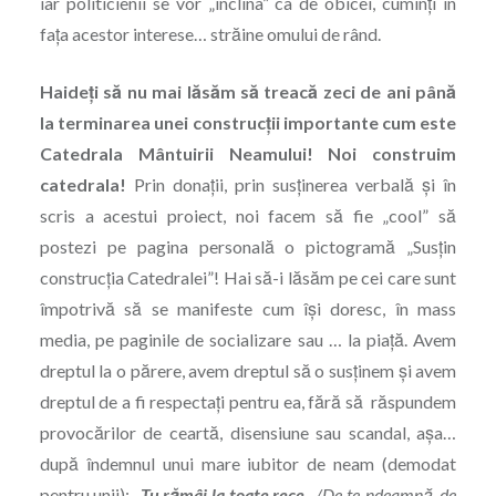
iar politicienii se vor „înclina” ca de obicei, cuminţi în
faţa acestor interese… străine omului de rând.
Haideţi să nu mai lăsăm să treacă zeci de ani până
la terminarea unei construcţii importante cum este
Catedrala Mântuirii Neamului! Noi construim
catedrala!
Prin donaţii, prin susţinerea verbală şi în
scris a acestui proiect, noi facem să fie „cool” să
postezi pe pagina personală o pictogramă „Susţin
construcţia Catedralei”! Hai să-i lăsăm pe cei care sunt
împotrivă să se manifeste cum îşi doresc, în mass
media, pe paginile de socializare sau … la piaţă. Avem
dreptul la o părere, avem dreptul să o susţinem şi avem
dreptul de a fi respectaţi pentru ea, fără să răspundem
provocărilor de ceartă, disensiune sau scandal, aşa…
după îndemnul unui mare iubitor de neam (demodat
pentru unii): „
Tu rămâi la toate rece
, /De te-ndeamnă, de