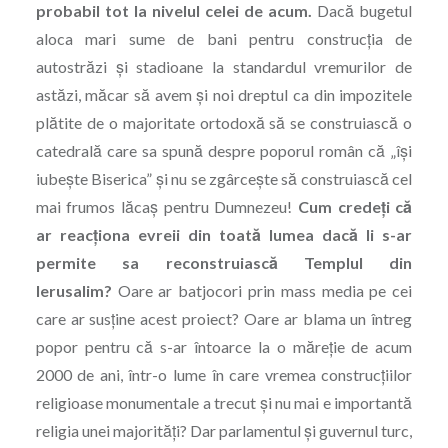
probabil tot la nivelul celei de acum.
Dacă bugetul
aloca mari sume de bani pentru construcția de
autostrăzi şi stadioane la standardul vremurilor de
astăzi, măcar să avem şi noi dreptul ca din impozitele
plătite de o majoritate ortodoxă să se construiască o
catedrală care sa spună despre poporul român că „își
iubește Biserica” şi nu se zgârcește să construiască cel
mai frumos lăcaș pentru Dumnezeu!
Cum credeți că
ar reacționa evreii din toată lumea dacă li s-ar
permite sa reconstruiască Templul din
Ierusalim?
Oare ar batjocori prin mass media pe cei
care ar susține acest proiect? Oare ar blama un întreg
popor pentru că s-ar întoarce la o măreție de acum
2000 de ani, într-o lume în care vremea construcțiilor
religioase monumentale a trecut şi nu mai e importantă
religia unei majorități? Dar parlamentul şi guvernul turc,