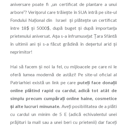
aniversare poate fi „un certificat de plantare a unui
arbore”? Verişorul care trăieşte în SUA intră pe site-ul
Fondului Naţional din Israel şi plăteşte un certificat
între 18$ şi 5000$, după buget şi după importanţa
prietenului aniversat. Aşa s-a înfrumuseţat Ţara Sfântă
în ultimii ani şi s-a făcut grădină în deşertul arid şi
neprimitor!
Hai să facem şi noi la fel, cu mijloacele pe care ni le
oferă lumea modernă de astăzi! Pe site-ul oficial al
Patriarhiei există un link pe care
puteţi face donaţii
online plătind rapid cu cardul, adică tot atât de
simplu precum cumpăraţi online haine, cosmetice
şi alte lucruri minunate.
Aveţi posibilitatea de a plăti
cu cardul un minim de 5 E (adică echivalentul unei
prăjituri la mall sau a unei beri cu prietenii) dar faceţi