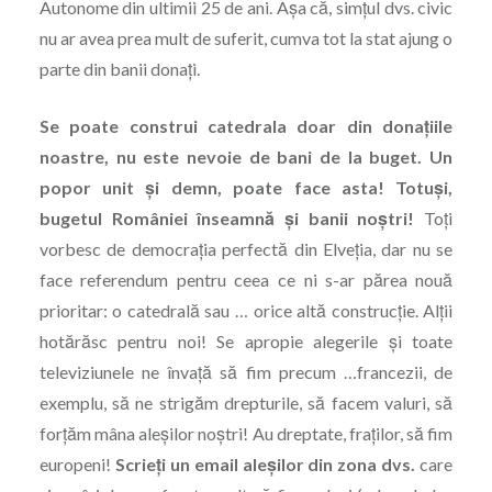
Autonome din ultimii 25 de ani. Aşa că, simţul dvs. civic
nu ar avea prea mult de suferit, cumva tot la stat ajung o
parte din banii donaţi.
Se poate construi catedrala doar din donaţiile
noastre, nu este nevoie de bani de la buget. Un
popor unit şi demn, poate face asta! Totuşi,
bugetul României înseamnă şi banii noştri!
Toţi
vorbesc de democraţia perfectă din Elveţia, dar nu se
face referendum pentru ceea ce ni s-ar părea nouă
prioritar: o catedrală sau … orice altă construcţie. Alţii
hotărăsc pentru noi! Se apropie alegerile şi toate
televiziunele ne învaţă să fim precum …francezii, de
exemplu, să ne strigăm drepturile, să facem valuri, să
forţăm mâna aleşilor noştri! Au dreptate, fraţilor, să fim
europeni!
Scrieţi un email aleşilor din zona dvs.
care