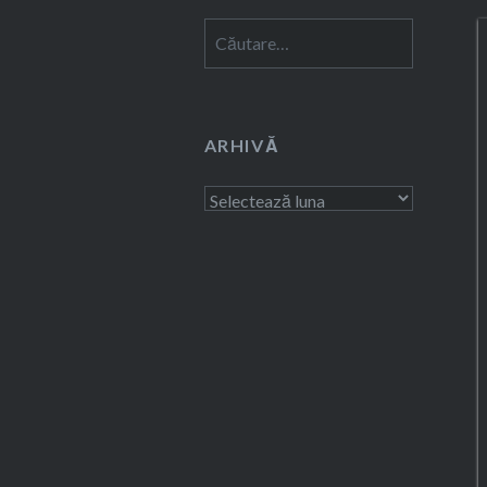
Caută
după:
ARHIVĂ
Arhivă