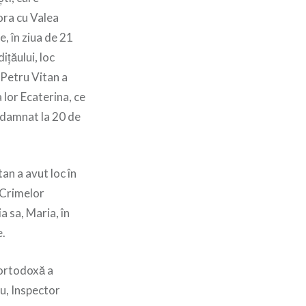
ora cu Valea
, în ziua de 21
iţăului, loc
 Petru Vitan a
 lor Ecaterina, ce
ondamnat la 20 de
n a avut loc în
a Crimelor
 sa, Maria, în
e.
 ortodoxă a
tu, Inspector