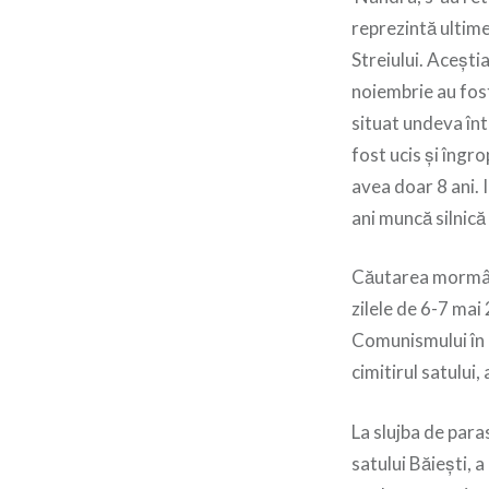
reprezintă ultime
Streiului. Acești
noiembrie au fost
situat undeva înt
fost ucis și îngro
avea doar 8 ani. 
ani muncă silnică 
Căutarea mormânt
zilele de 6-7 mai
Comunismului în R
cimitirul satului
La slujba de para
satului Băiești, 