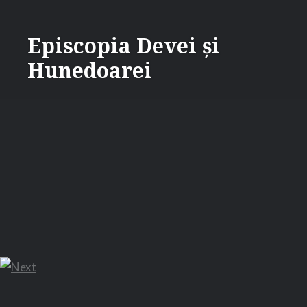
Skip
to
Episcopia Devei și
content
Hunedoarei