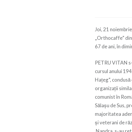
Joi, 21 noiembrie 
„Orthocaffe” din 
67 de ani, în dim
PETRU VITAN s-a 
cursul anului 194
Haţeg”, condusă d
organizaţii simila
comunist în Româ
Sălaşu de Sus, pr
majoritatea adere
şi veterani de ră
Nandra, s-au retr