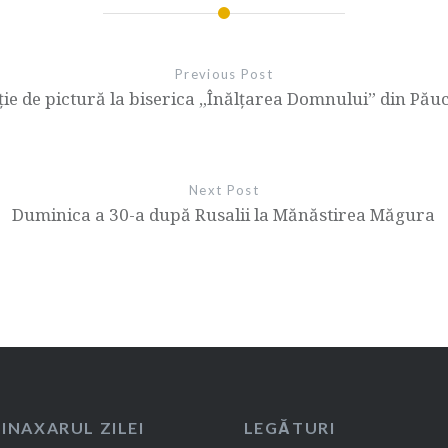
Previous Post
ație de pictură la biserica „Înălțarea Domnului” din Păuc
Next Post
Duminica a 30-a după Rusalii la Mănăstirea Măgura
SINAXARUL ZILEI
LEGĂTURI