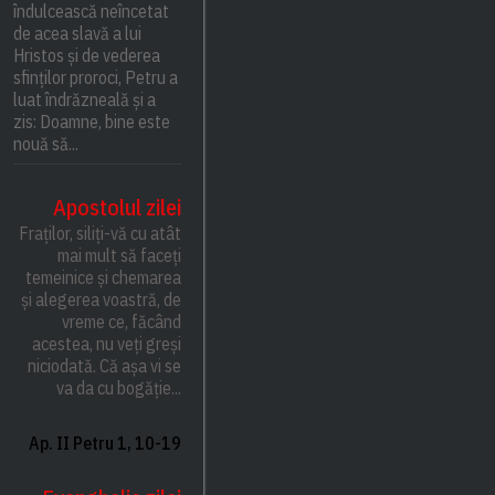
îndulcească neîncetat
de acea slavă a lui
Hristos și de vederea
sfinților proroci, Petru a
luat îndrăzneală și a
zis: Doamne, bine este
nouă să...
Apostolul zilei
Fraților, siliți-vă cu atât
mai mult să faceți
temeinice și chemarea
și alegerea voastră, de
vreme ce, făcând
acestea, nu veți greși
niciodată. Că așa vi se
va da cu bogăție...
Ap. II Petru 1, 10-19