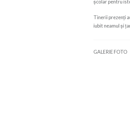
școlar pentru ist
Tinerii prezenți a
iubit neamul și ța
GALERIE FOTO