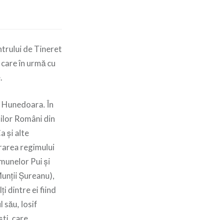
entrului de Tineret
 care în urmă cu
.
. Hunedoara. În
nilor Români din
a şi alte
urarea regimului
munelor Pui şi
Munţii Şureanu),
i dintre ei fiind
 său, Iosif
ti, care