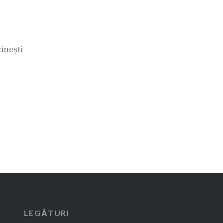
inești
LEGĂTURI