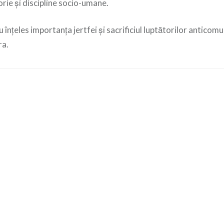
orie și discipline socio-umane.
u înțeles importanța jertfei și sacrificiul luptătorilor anticomu
ra.