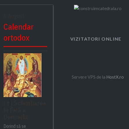
6 August
Calendar
ortodox
VIZITATORI ONLINE
Servere VPS de la
HostX.ro
(✝) Schimbarea
la Față a
Domnului
Dorind să se