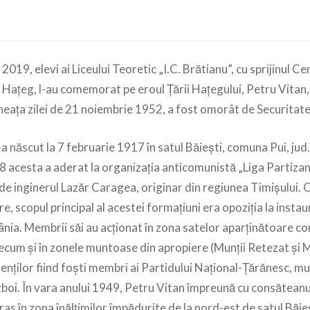
2019, elevi ai Liceului Teoretic „I.C. Brătianu”, cu sprijinul C
Hațeg, l-au comemorat pe eroul Țării Hațegului, Petru Vitan,
ineața zilei de 21 noiembrie 1952, a fost omorât de Securitate
născut la 7 februarie 1917 în satul Băiești, comuna Pui, jud
8 acesta a aderat la organizaţia anticomunistă „Liga Partiza
e inginerul Lazăr Caragea, originar din regiunea Timişului. C
re, scopul principal al acestei formațiuni era opoziţia la insta
nia. Membrii săi au acţionat în zona satelor aparţinătoare co
ecum şi în zonele muntoase din apropiere (Munţii Retezat şi 
nţilor fiind foşti membri ai Partidului Naţional-Ţărănesc, mulţ
zboi. În vara anului 1949, Petru Vitan împreună cu consăteanul
as în zona înălţimilor împădurite de la nord-est de satul Băieş