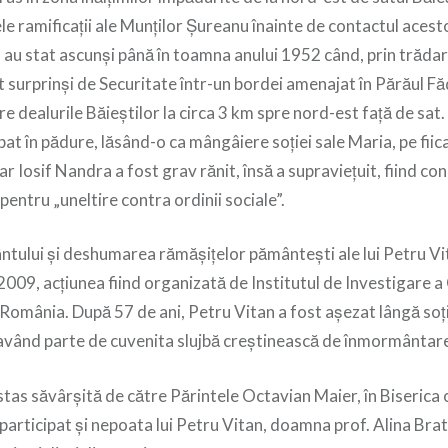
le ramificaţii ale Munţilor Şureanu înainte de contactul acest
a au stat ascunși până în toamna anului 1952 când, prin trădare
 surprinși de Securitate într-un bordei amenajat în Părăul Făd
re dealurile Băieştilor la circa 3 km spre nord-est faţă de sat.
pat în pădure, lăsând-o ca mângâiere soției sale Maria, pe fiica
Iar Iosif Nandra a fost grav rănit, însă a supraviețuit, fiind c
pentru „uneltire contra ordinii sociale”.
ului și deshumarea rămășițelor pământești ale lui Petru Vita
 2009, acțiunea fiind organizată de Institutul de Investigare 
omânia. După 57 de ani, Petru Vitan a fost așezat lângă soția
, având parte de cuvenita slujbă creștinească de înmormântar
stas săvârșită de către Părintele Octavian Maier, în Biserica
a participat și nepoata lui Petru Vitan, doamna prof. Alina Bra