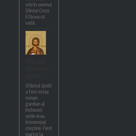
orbi în semnul
Sfintei Cruci,
îi făcea să
vadă.
Sfântul
Mucenic
Ipolit
Sfântul Ipolit
a fost ostaș
roman,
gardian al
închisorii
unde erau
întemnițați
creștinii. Fiind
martor la