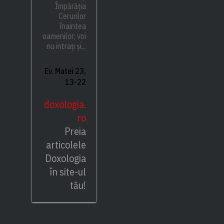
Împărăția
Cerurilor
înaintea
oamenilor; voi
nu intrați și...
Ev. Matei 23,
13-22
doxologia.
ro
Preia
articolele
Doxologia
în site-ul
tău!