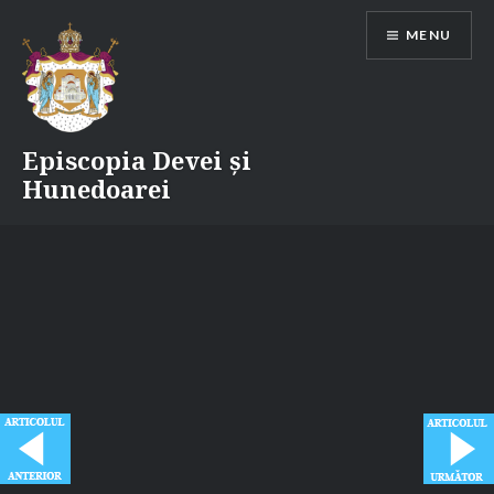
Skip
MENU
to
content
Episcopia Devei și
Hunedoarei