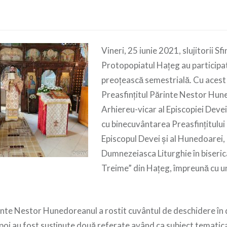
Vineri, 25 iunie 2021, slujitorii Sf
Protopopiatul Hațeg au participat
preoțească semestrială. Cu acest p
Preasfințitul Părinte Nestor Hun
Arhiereu-vicar al Episcopiei Deve
cu binecuvântarea Preasfințitului
Episcopul Devei și al Hunedoarei, 
Dumnezeiasca Liturghie în biseric
Treime” din Hațeg, împreună cu u
rinte Nestor Hunedoreanul a rostit cuvântul de deschidere în
apoi au fost susținute două referate având ca subiect tematic