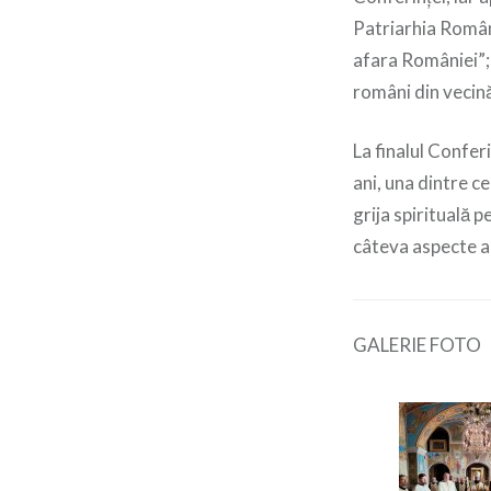
Patriarhia Română
afara României”;
români din vecină
La finalul Confer
ani, una dintre c
grija spirituală 
câteva aspecte al
GALERIE FOTO