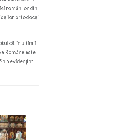
iei românilor din
ioșilor ortodocși
ul că, în ultimii
doxe Române este
 Sa a evidențiat