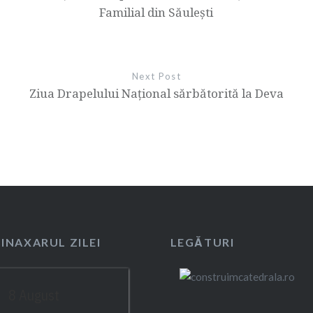
Familial din Săulești
Next Post
Ziua Drapelului Național sărbătorită la Deva
SINAXARUL ZILEI
LEGĂTURI
8 August