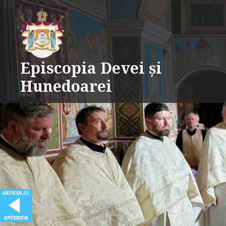
Skip
to
content
Episcopia Devei și
Hunedoarei