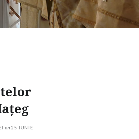
ntelor
Hațeg
EI
on
25 IUNIE