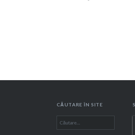
CĂUTARE ÎN SITE
Caută
după: