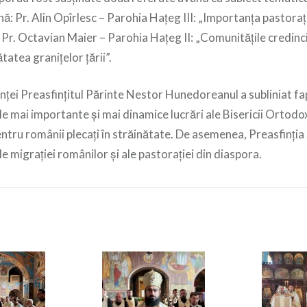
: Pr. Alin Opîrlesc – Parohia Hațeg III: „Importanța pastoraț
 Pr. Octavian Maier – Parohia Hațeg II: „Comunitățile credinc
tatea granițelor țării”.
inței Preasfințitul Părinte Nestor Hunedoreanul a subliniat fapt
ele mai importante și mai dinamice lucrări ale Bisericii Orto
pentru românii plecați în străinătate. De asemenea, Preasfinția
e migrației românilor și ale pastorației din diaspora.