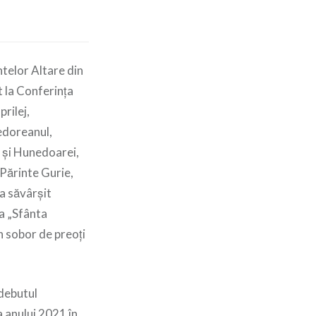
intelor Altare din
 la Conferința
rilej,
edoreanul,
i și Hunedoarei,
 Părinte Gurie,
a săvârșit
a „Sfânta
n sobor de preoți
 debutul
a anului 2021 în