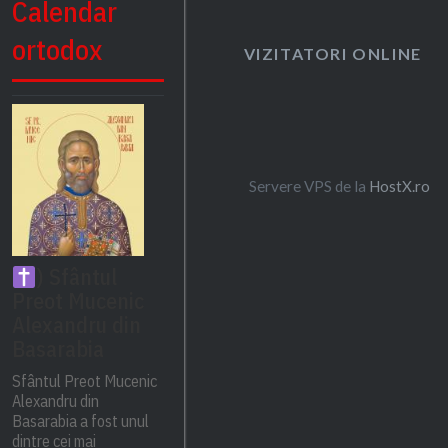
Calendar
ortodox
VIZITATORI ONLINE
Servere VPS de la
HostX.ro
) Sfântul
Preot Mucenic
Alexandru din
Basarabia
Sfântul Preot Mucenic
Alexandru din
Basarabia a fost unul
dintre cei mai