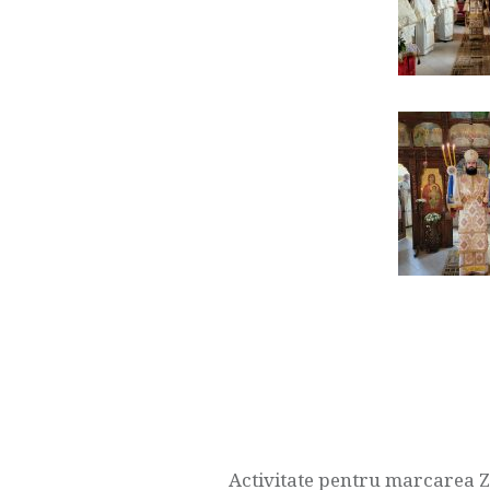
Navigare
în
articole
Activitate pentru marcarea Zi