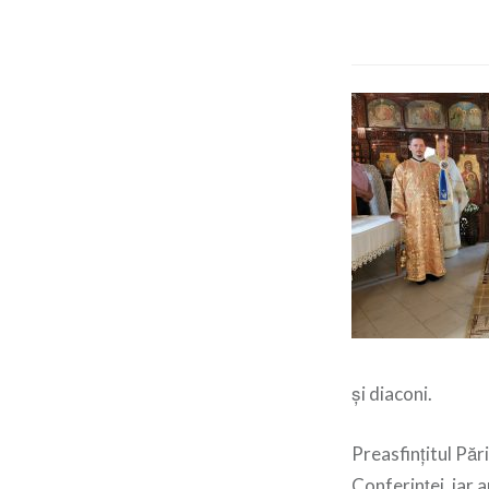
și diaconi.
Preasfințitul Pă
Conferinței, iar 