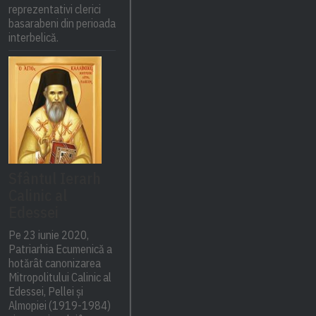
reprezentativi clerici
basarabeni din perioada
interbelică.
Sfântul Ierarh
Calinic al
Edessei
Pe 23 iunie 2020,
Patriarhia Ecumenică a
hotărât canonizarea
Mitropolitului Calinic al
Edessei, Pellei și
Almopiei (1919-1984)