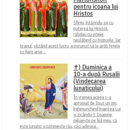
pentru icoana lui
Hristos
Sfinții, întărindu-se cu
puterea lui Hristos,
răbdau cu vitejie,
neslăbind cu trupurile. Iar
tiranul, văzând acest lucru, a poruncit să le ardă fețele
cu fiare arse,...
✝) Duminica a
10-a după Rusalii
(Vindecarea
lunaticului)
În vremea aceea s-a
apropiat de Iisus un om,
îngenunchind înaintea Lui
și zicându-I: Doamne,
miluiește pe fiul meu, că
este lunatic și pătimește rău, căci adesea...