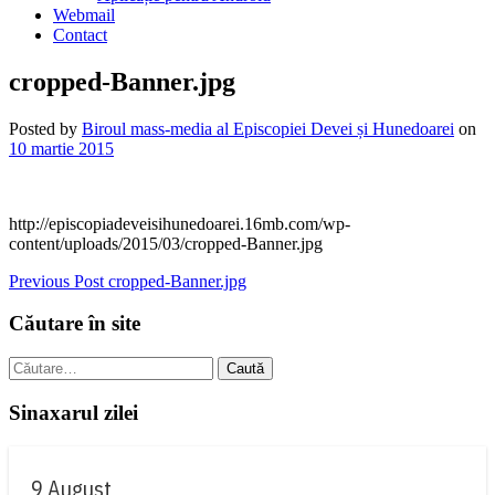
Webmail
Contact
cropped-Banner.jpg
Posted by
Biroul mass-media al Episcopiei Devei și Hunedoarei
on
10 martie 2015
http://episcopiadeveisihunedoarei.16mb.com/wp-
content/uploads/2015/03/cropped-Banner.jpg
Navigare
Previous Post
cropped-Banner.jpg
în
Căutare în site
articole
Caută
după:
Sinaxarul zilei
9 August