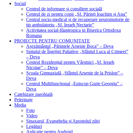
Social
Centrul de informare și consiliere socială
Centrul de zi pentru copii „Sf. Părinți Ioachim și Ana”
Centrul socio-medical și de recuperare neuromotorie de
tip ambulatoriu „Sf. Ierarh Nectarie”
Activitatea social-filantropica in Biserica Ortodoxa
Romana
PROIECTE PENTRU COMUNITATE
Așezământul „Părintele Arsenie Boca” – Deva
Spitalul de Îngrijiri Paliative „Sfântul Luca al Crimeei”
– Deva
Centrul Rezidențial pentru Vârstnici „Sf. Ierarh
Nicolae” – Deva
Școala Gimnazială „Sfântul Arsenie de la Prislop” –
Deva
Centrul Multifuncțional „Episcop Gurie Georgiu” –
Deva
Catehizare parohială
Pelerinaje
Media
Foto
Video
Sinaxarul, Evanghelia și Apostolul zilei
Legături
Aplicație pentru Android