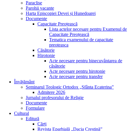
Paraclise
Parohii vacante
Harta Episcopiei Devei și Hunedoarei
Documente
Capacitate Preoțească
Lista actelor necesare pentru Examenul de
Capacitate Preoțească
Tematica examenului de capacitate
preoteasca
Căsătorie
Hirotonie
Acte necesare pentru binecuvântarea de
căsătorie
Acte necesare pentru hirotonie
Acte necesare pentru transfer
Învățământ
Seminarul Teologic Ortodox „Sfânta Ecaterina”
Admitere 2026
Jurnalul profesorului de Religie
Documente
Formulare
Cultural
Editură
Cărți
Revista Eparhială „Dacia Creștină”