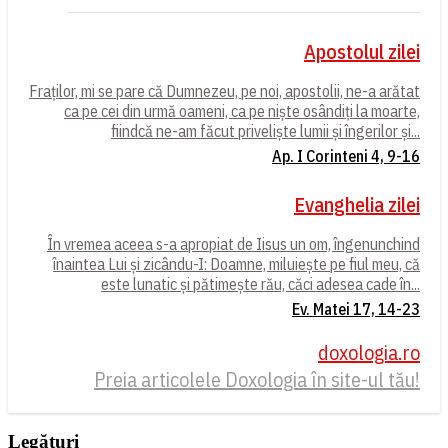
Apostolul zilei
Fraților, mi se pare că Dumnezeu, pe noi, apostolii, ne-a arătat
ca pe cei din urmă oameni, ca pe niște osândiți la moarte,
fiindcă ne-am făcut priveliște lumii și îngerilor și...
Ap. I Corinteni 4, 9-16
Evanghelia zilei
În vremea aceea s-a apropiat de Iisus un om, îngenunchind
înaintea Lui și zicându-I: Doamne, miluiește pe fiul meu, că
este lunatic și pătimește rău, căci adesea cade în...
Ev. Matei 17, 14-23
doxologia.ro
Preia articolele Doxologia în site-ul tău!
Legături