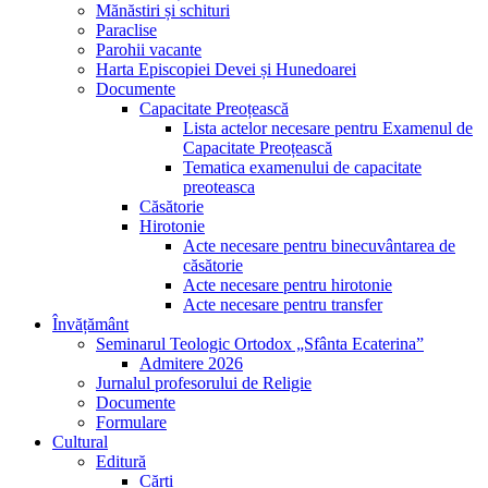
Mănăstiri și schituri
Paraclise
Parohii vacante
Harta Episcopiei Devei și Hunedoarei
Documente
Capacitate Preoțească
Lista actelor necesare pentru Examenul de
Capacitate Preoțească
Tematica examenului de capacitate
preoteasca
Căsătorie
Hirotonie
Acte necesare pentru binecuvântarea de
căsătorie
Acte necesare pentru hirotonie
Acte necesare pentru transfer
Învățământ
Seminarul Teologic Ortodox „Sfânta Ecaterina”
Admitere 2026
Jurnalul profesorului de Religie
Documente
Formulare
Cultural
Editură
Cărți