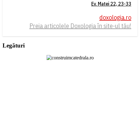
Ev. Matei 22, 23-33
doxologia.ro
Preia articolele Doxologia în site-ul tău!
Legături
Legături
Arhivă
Arhivă
Vizitatori online
Servere VPS de la
HostX.ro