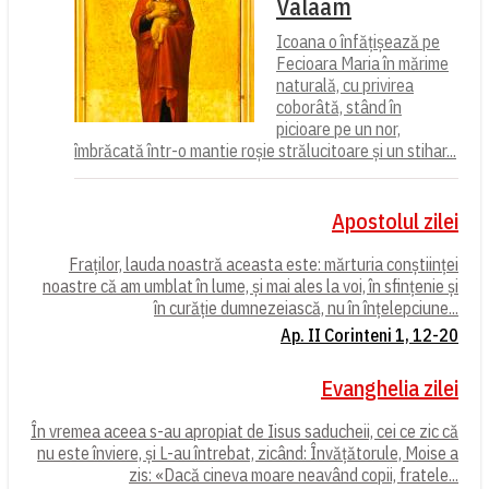
Valaam
Icoana o înfățișează pe
Fecioara Maria în mărime
naturală, cu privirea
coborâtă, stând în
picioare pe un nor,
îmbrăcată într-o mantie roșie strălucitoare și un stihar...
Apostolul zilei
Fraților, lauda noastră aceasta este: mărturia conștiinței
noastre că am umblat în lume, și mai ales la voi, în sfințenie și
în curăție dumnezeiască, nu în înțelepciune...
Ap. II Corinteni 1, 12-20
Evanghelia zilei
În vremea aceea s-au apropiat de Iisus saducheii, cei ce zic că
nu este înviere, și L-au întrebat, zicând: Învățătorule, Moise a
zis: «Dacă cineva moare neavând copii, fratele...