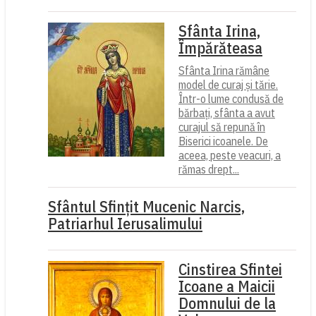
Sfânta Irina,
Împărăteasa
Sfânta Irina rămâne
model de curaj și tărie.
Într-o lume condusă de
bărbați, sfânta a avut
curajul să repună în
Biserici icoanele. De
aceea, peste veacuri, a
rămas drept...
Sfântul Sfinţit Mucenic Narcis,
Patriarhul Ierusalimului
Cinstirea Sfintei
Icoane a Maicii
Domnului de la