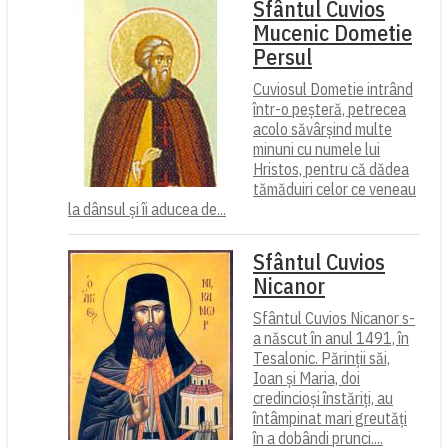
Sfântul Cuvios
Mucenic Dometie
Persul
Cuviosul Dometie intrând
într-o peșteră, petrecea
acolo săvârșind multe
minuni cu numele lui
Hristos, pentru că dădea
tămăduiri celor ce veneau
la dânsul și îi aducea de...
Sfântul Cuvios
Nicanor
Sfântul Cuvios Nicanor s-
a născut în anul 1491, în
Tesalonic. Părinții săi,
Ioan și Maria, doi
credincioși înstăriți, au
întâmpinat mari greutăți
în a dobândi prunci....