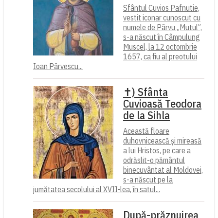
Sfântul Cuvios Pafnutie,
vestit iconar cunoscut cu
numele de Pârvu „Mutul”,
s-a născut în Câmpulung
Muscel, la 12 octombrie
1657, ca fiu al preotului
Ioan Pârvescu...
✝) Sfânta
Cuvioasă Teodora
de la Sihla
Această floare
duhovnicească și mireasă
a lui Hristos, pe care a
odrăslit-o pământul
binecuvântat al Moldovei,
s-a născut pe la
jumătatea secolului al XVII-lea, în satul...
După-prăznuirea