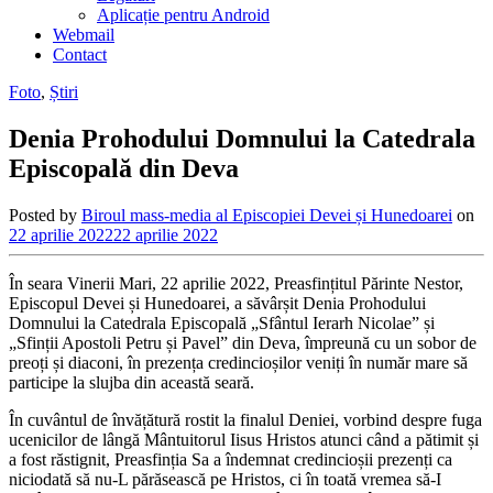
Aplicație pentru Android
Webmail
Contact
Foto
,
Știri
Denia Prohodului Domnului la Catedrala
Episcopală din Deva
Posted by
Biroul mass-media al Episcopiei Devei și Hunedoarei
on
22 aprilie 2022
22 aprilie 2022
În seara Vinerii Mari, 22 aprilie 2022, Preasfințitul Părinte Nestor,
Episcopul Devei și Hunedoarei, a săvârșit Denia Prohodului
Domnului la Catedrala Episcopală „Sfântul Ierarh Nicolae” și
„Sfinții Apostoli Petru și Pavel” din Deva, împreună cu un sobor de
preoți și diaconi, în prezența credincioșilor veniți în număr mare să
participe la slujba din această seară.
În cuvântul de învățătură rostit la finalul Deniei, vorbind despre fuga
ucenicilor de lângă Mântuitorul Iisus Hristos atunci când a pătimit și
a fost răstignit, Preasfinția Sa a îndemnat credincioșii prezenți ca
niciodată să nu-L părăsească pe Hristos, ci în toată vremea să-I