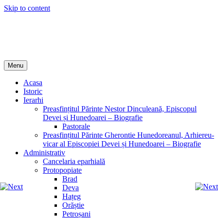
Skip to content
Episcopia Devei și Hunedoarei
Menu
Acasa
Istoric
Ierarhi
Preasfințitul Părinte Nestor Dinculeană, Episcopul
Devei și Hunedoarei – Biografie
Pastorale
Preasfințitul Părinte Gherontie Hunedoreanul, Arhiereu-
vicar al Episcopiei Devei și Hunedoarei – Biografie
Administrativ
Cancelaria eparhială
Protopopiate
Brad
Deva
Hațeg
Orăștie
Petroșani