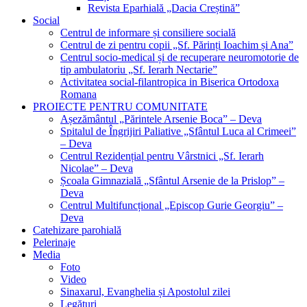
Revista Eparhială „Dacia Creștină”
Social
Centrul de informare și consiliere socială
Centrul de zi pentru copii „Sf. Părinți Ioachim și Ana”
Centrul socio-medical și de recuperare neuromotorie de
tip ambulatoriu „Sf. Ierarh Nectarie”
Activitatea social-filantropica in Biserica Ortodoxa
Romana
PROIECTE PENTRU COMUNITATE
Așezământul „Părintele Arsenie Boca” – Deva
Spitalul de Îngrijiri Paliative „Sfântul Luca al Crimeei”
– Deva
Centrul Rezidențial pentru Vârstnici „Sf. Ierarh
Nicolae” – Deva
Școala Gimnazială „Sfântul Arsenie de la Prislop” –
Deva
Centrul Multifuncțional „Episcop Gurie Georgiu” –
Deva
Catehizare parohială
Pelerinaje
Media
Foto
Video
Sinaxarul, Evanghelia și Apostolul zilei
Legături