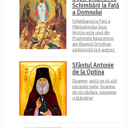
Schimbării la Față
a Domnului
Schimbarea la Față a
Mântuitorului Iisus
Hristos este unul din
Praznicele împărătești
ale Bisericii Ortodoxe,
sărbătorită la 6 august.
Sfântul Antonie
de la Optina
Doamne, ajută-mi să văd
păcatele mele; Doamne,
dă-mi răbdare, mărinimie
şi blândeţe!