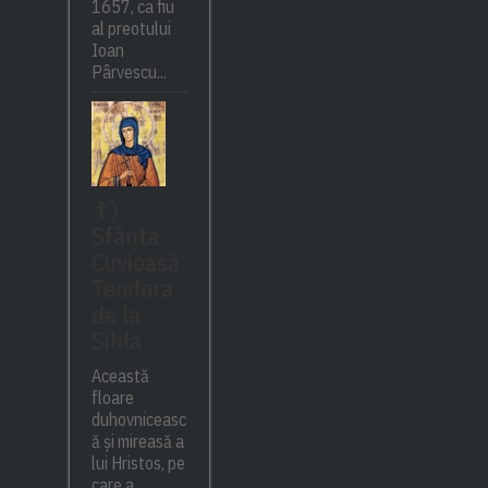
1657, ca fiu
al preotului
Ioan
Pârvescu...
✝)
Sfânta
Cuvioasă
Teodora
de la
Sihla
Această
floare
duhovniceasc
ă și mireasă a
lui Hristos, pe
care a