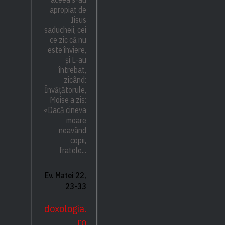
apropiat de
Iisus
saducheii, cei
ce zic că nu
este înviere,
și L-au
întrebat,
zicând:
Învățătorule,
Moise a zis:
«Dacă cineva
moare
neavând
copii,
fratele...
Ev. Matei 22,
23-33
doxologia.
ro