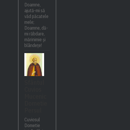
Doamne,
ajută-mi să
văd păcatele
mele;
Doamne, dă-
mi răbdare,
mărinimie şi
blândeţe!
Sfântul
Cuvios
Mucenic
Dometie
Persul
Cuviosul
Dometie