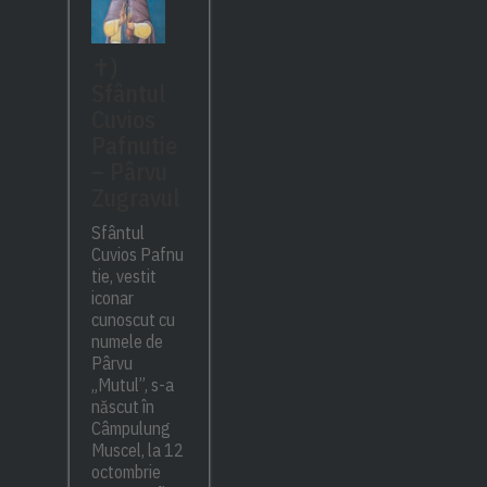
✝)
Sfântul
Cuvios
Pafnutie
– Pârvu
Zugravul
Sfântul
Cuvios Pafnu
tie, vestit
iconar
cunoscut cu
numele de
Pârvu
„Mutul”, s-a
născut în
Câmpulung
Muscel, la 12
octombrie