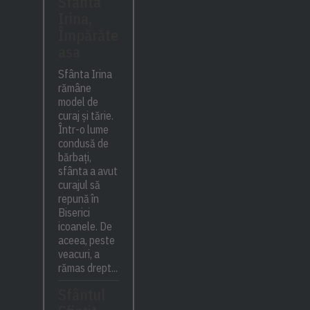
Sfânta
Irina,
Împărăte
asa
Sfânta Irina
rămâne
model de
curaj și tărie.
Într-o lume
condusă de
bărbați,
sfânta a avut
curajul să
repună în
Biserici
icoanele. De
aceea, peste
veacuri, a
rămas drept...
Sfântul