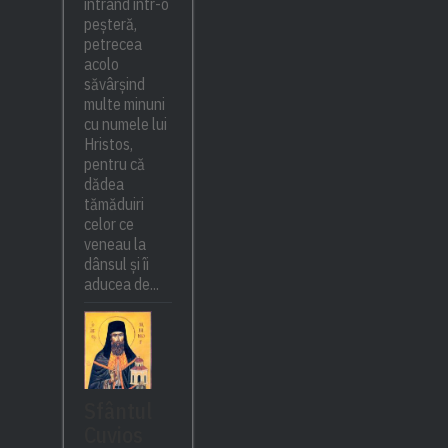
intrând într-o
peșteră,
petrecea
acolo
săvârșind
multe minuni
cu numele lui
Hristos,
pentru că
dădea
tămăduiri
celor ce
veneau la
dânsul și îi
aducea de...
Sfântul
Cuvios