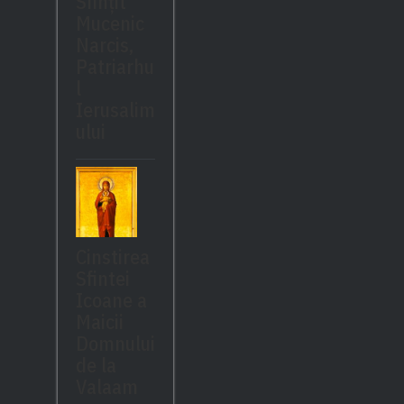
Sfinţit
Mucenic
Narcis,
Patriarhu
l
Ierusalim
ului
Cinstirea
Sfintei
Icoane a
Maicii
Domnului
de la
Valaam