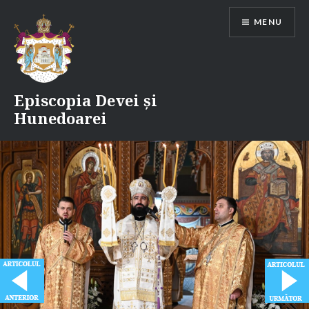
Skip
MENU
to
content
Episcopia Devei și
Hunedoarei