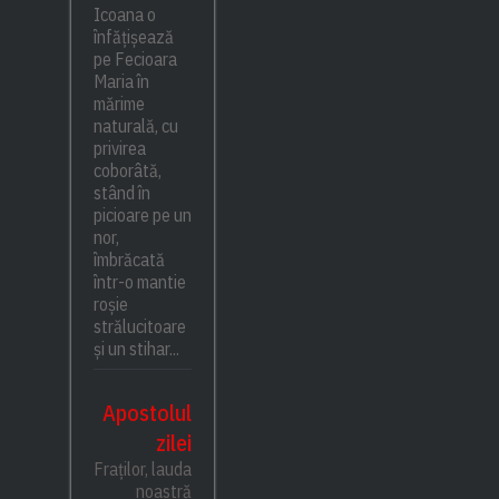
Icoana o
înfățișează
pe Fecioara
Maria în
mărime
naturală, cu
privirea
coborâtă,
stând în
picioare pe un
nor,
îmbrăcată
într-o mantie
roșie
strălucitoare
și un stihar...
Apostolul
zilei
Fraților, lauda
noastră