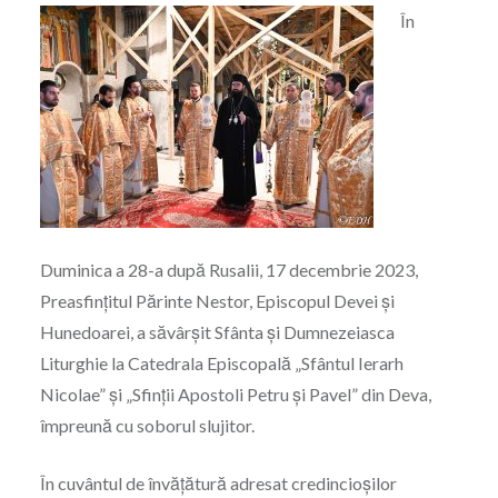
În
Duminica a 28-a după Rusalii, 17 decembrie 2023,
Preasfințitul Părinte Nestor, Episcopul Devei și
Hunedoarei, a săvârșit Sfânta și Dumnezeiasca
Liturghie la Catedrala Episcopală „Sfântul Ierarh
Nicolae” și „Sfinții Apostoli Petru și Pavel” din Deva,
împreună cu soborul slujitor.
În cuvântul de învățătură adresat credincioșilor