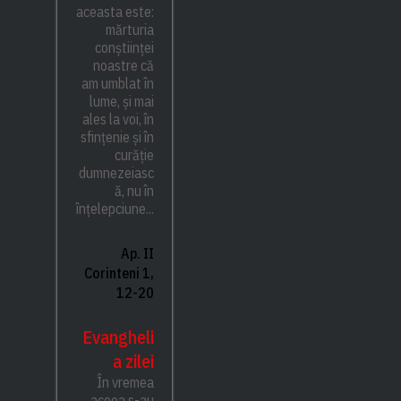
aceasta este:
mărturia
conștiinței
noastre că
am umblat în
lume, și mai
ales la voi, în
sfințenie și în
curăție
dumnezeiasc
ă, nu în
înțelepciune...
Ap. II
Corinteni 1,
12-20
Evangheli
a zilei
În vremea
aceea s-au