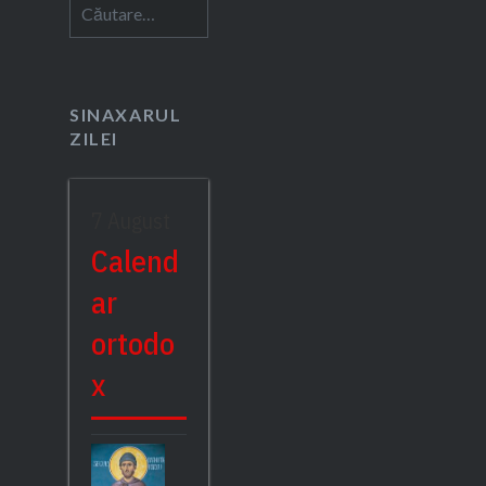
Caută
după:
SINAXARUL
ZILEI
7 August
Calend
ar
ortodo
x