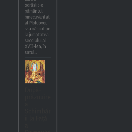
odrăslit-o
pământul
binecuvântat
al Moldovei,
s-a născut pe
la jumătatea
secolului al
XVII-lea, în
satul...
După-
prăznuire
a
Schimbăr
ii la Față
a