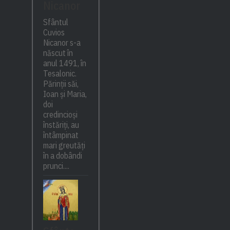
Nicanor
Sfântul
Cuvios
Nicanor s-a
născut în
anul 1491, în
Tesalonic.
Părinții săi,
Ioan și Maria,
doi
credincioși
înstăriți, au
întâmpinat
mari greutăți
în a dobândi
prunci....