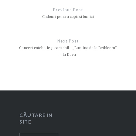
în
Previous Post
articole
Cadouri pentru copii și bunici
Next Post
Concert catehetic şi caritabil – „Lumina de la Bethleem”
– la Deva
CĂUTARE ÎN
SITE