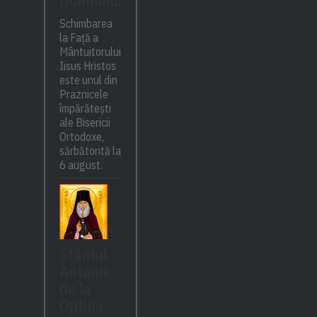
Domnului
Schimbarea
la Față a
Mântuitorului
Iisus Hristos
este unul din
Praznicele
împărătești
ale Bisericii
Ortodoxe,
sărbătorită la
6 august.
Sfântul
Antonie
de la
Optina