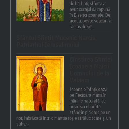
de bărbați, sfânta a
avut curajul să repună
în Biserici icoanele. De
aceea, peste veacuri, a
rămas drept...
Sfântul Sfinţit Mucenic Narcis,
Patriarhul Ierusalimului
Cinstirea Sfintei
Icoane a Maicii
Domnului de la
Valaam
Icoana o înfățișează
pe Fecioara Maria în
mărime naturală, cu
privirea coborâtă,
stând în picioare pe un
nor, îmbrăcată într-o mantie roșie strălucitoare și un
stihar...