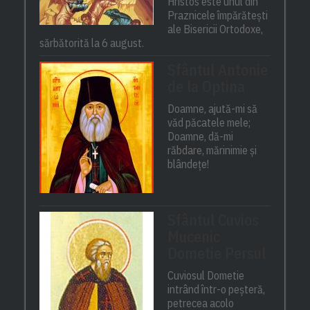
Hristos este unul din
Praznicele împărătești
ale Bisericii Ortodoxe,
sărbătorită la 6 august.
Sfântul Antonie
de la Optina
Doamne, ajută-mi să
văd păcatele mele;
Doamne, dă-mi
răbdare, mărinimie şi
blândeţe!
Sfântul Cuvios
Mucenic
Dometie Persul
Cuviosul Dometie
intrând într-o peșteră,
petrecea acolo