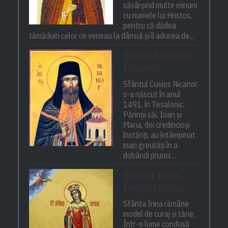
săvârșind multe minuni
cu numele lui Hristos,
pentru că dădea
tămăduiri celor ce veneau la dânsul și îi aducea de...
Sfântul Cuvios
Nicanor
Sfântul Cuvios Nicanor
s-a născut în anul
1491, în Tesalonic.
Părinții săi, Ioan și
Maria, doi credincioși
înstăriți, au întâmpinat
mari greutăți în a
dobândi prunci....
Sfânta Irina,
Împărăteasa
Sfânta Irina rămâne
model de curaj și tărie.
Într-o lume condusă