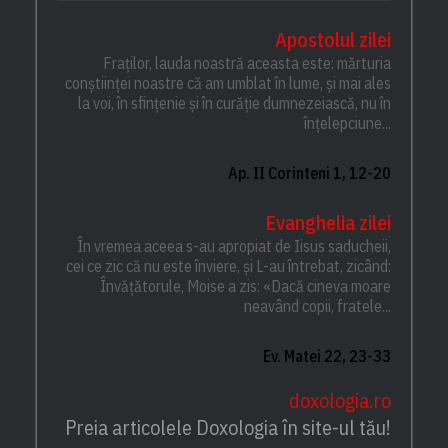
Apostolul zilei
Fraților, lauda noastră aceasta este: mărturia
conștiinței noastre că am umblat în lume, și mai ales
la voi, în sfințenie și în curăție dumnezeiască, nu în
înțelepciune...
Ap. II Corinteni 1, 12-20
Evanghelia zilei
În vremea aceea s-au apropiat de Iisus saducheii,
cei ce zic că nu este înviere, și L-au întrebat, zicând:
Învățătorule, Moise a zis: «Dacă cineva moare
neavând copii, fratele...
Ev. Matei 22, 23-33
doxologia.ro
Preia articolele Doxologia în site-ul tău!