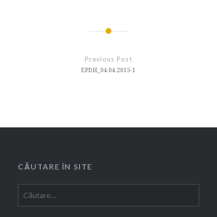
Navigare
în
Previous Post
articole
EPDH_04.04.2015-1
CĂUTARE ÎN SITE
Caută
după: