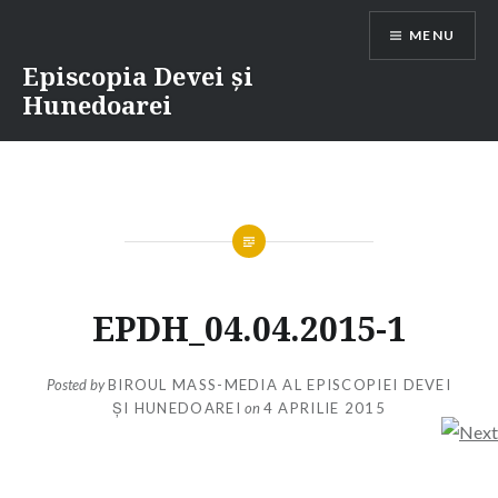
Skip
MENU
to
content
Episcopia Devei și
Hunedoarei
EPDH_04.04.2015-1
Posted by
BIROUL MASS-MEDIA AL EPISCOPIEI DEVEI
ȘI HUNEDOAREI
on
4 APRILIE 2015