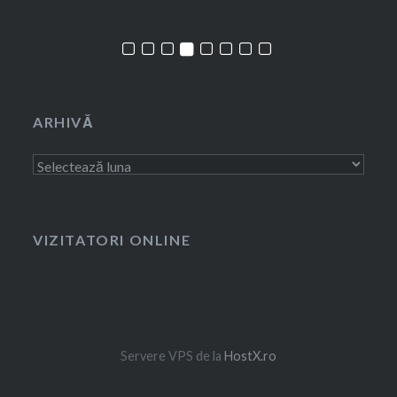
ARHIVĂ
Arhivă
VIZITATORI ONLINE
Servere VPS de la
HostX.ro