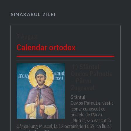
SINAXARUL ZILEI
7 August
Calendar ortodox
✝) Sfântul
Cuvios Pafnutie
– Pârvu
Zugravul
Sfântul
Cuvios Pafnutie, vestit
iconar cunoscut cu
numele de Pârvu
„Mutul”, s-a născut în
Câmpulung Muscel, la 12 octombrie 1657, ca fiu al