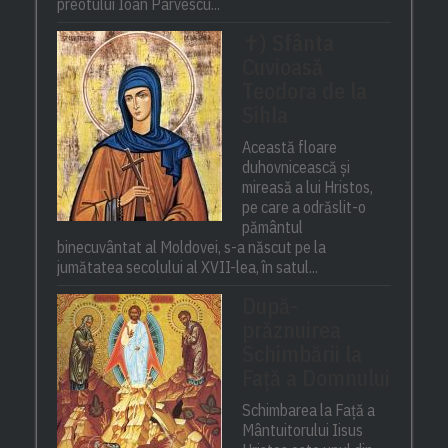
preotului Ioan Pârvescu...
✝) Sfânta
Cuvioasă
Teodora de la
Sihla
Această floare
duhovnicească și
mireasă a lui Hristos,
pe care a odrăslit-o
pământul
binecuvântat al Moldovei, s-a născut pe la
jumătatea secolului al XVII-lea, în satul...
După-
prăznuirea
Schimbării la
Față a Domnului
Schimbarea la Față a
Mântuitorului Iisus