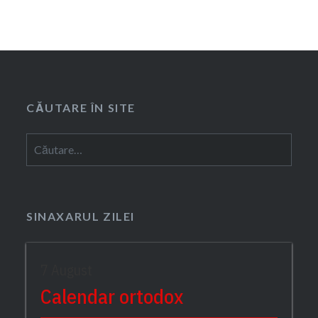
CĂUTARE ÎN SITE
Caută
după:
SINAXARUL ZILEI
7 August
Calendar ortodox