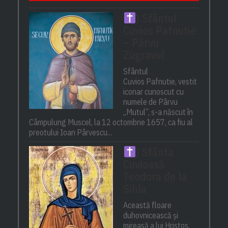
) Sfântul
Cuvios Pafnutie
– Pârvu
Zugravul
Sfântul
Cuvios Pafnutie, vestit
iconar cunoscut cu
numele de Pârvu
„Mutul”, s-a născut în
Câmpulung Muscel, la 12 octombrie 1657, ca fiu al
preotului Ioan Pârvescu...
) Sfânta
Cuvioasă
Teodora de la
Sihla
Această floare
duhovnicească și
mireasă a lui Hristos,