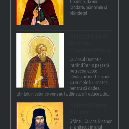
Doamne, dă-mi
răbdare, mărinimie şi
blândeţe!
Sfântul Cuvios
Mucenic
Dometie Persul
Cuviosul Dometie
intrând într-o peșteră,
petrecea acolo
săvârșind multe minuni
cu numele lui Hristos,
pentru că dădea
tămăduiri celor ce veneau la dânsul și îi aducea de...
Sfântul Cuvios
Nicanor
Sfântul Cuvios Nicanor
s-a născut în anul