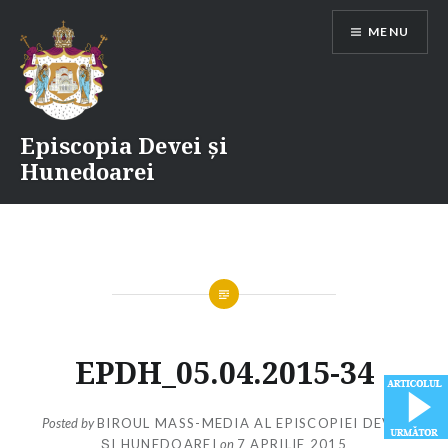
Skip
MENU
to
content
Episcopia Devei și
Hunedoarei
EPDH_05.04.2015-34
Posted by
BIROUL MASS-MEDIA AL EPISCOPIEI DEVEI
ȘI HUNEDOAREI
on
7 APRILIE 2015