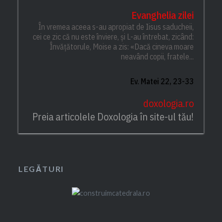
Evanghelia zilei
În vremea aceea s-au apropiat de Iisus saducheii,
cei ce zic că nu este înviere, și L-au întrebat, zicând:
Învățătorule, Moise a zis: «Dacă cineva moare
neavând copii, fratele...
Ev. Matei 22, 23-33
doxologia.ro
Preia articolele Doxologia în site-ul tău!
LEGĂTURI