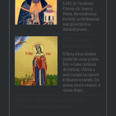
1491, în Tesalonic.
Părinții săi, Ioan și
Maria, doi credincioși
înstăriți, au întâmpinat
mari greutăți în a
dobândi prunci....
Sfânta Irina,
Împărăteasa
Sfânta Irina rămâne
model de curaj și tărie.
Într-o lume condusă
de bărbați, sfânta a
avut curajul să repună
în Biserici icoanele. De
aceea, peste veacuri, a
rămas drept...
Sfântul Sfinţit Mucenic Narcis,
Patriarhul Ierusalimului