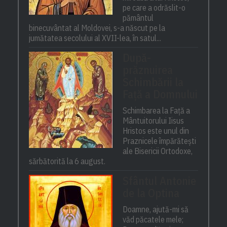
pe care a odrăslit-o
pământul
binecuvântat al Moldovei, s-a născut pe la
jumătatea secolului al XVII-lea, în satul...
După-
prăznuirea
Schimbării la
Față a Domnului
Schimbarea la Față a
Mântuitorului Iisus
Hristos este unul din
Praznicele împărătești
ale Bisericii Ortodoxe,
sărbătorită la 6 august.
Sfântul Antonie
de la Optina
Doamne, ajută-mi să
văd păcatele mele;