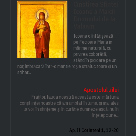
Cinstirea Sfintei
Icoane a Maicii
Domnului de la
Valaam
Icoana o înfățișează
pe Fecioara Maria în
mărime naturală, cu
privirea coborâtă,
stând în picioare pe un
nor, îmbrăcată într-o mantie roșie strălucitoare și un
stihar...
Apostolul zilei
Fraților, lauda noastră aceasta este: mărturia
conștiinței noastre că am umblat în lume, și mai ales
la voi, în sfințenie și în curăție dumnezeiască, nu în
înțelepciune...
Ap. II Corinteni 1, 12-20