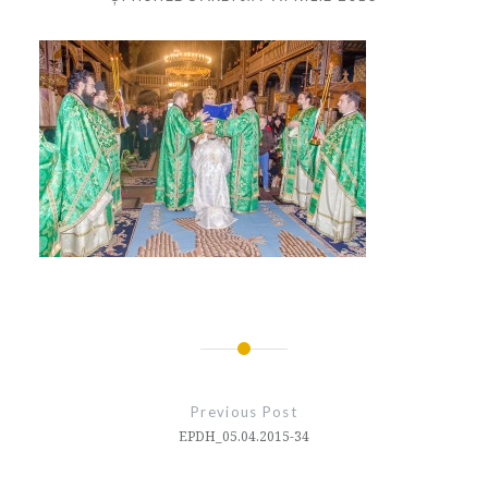
Navigare
în
Previous Post
articole
EPDH_05.04.2015-34