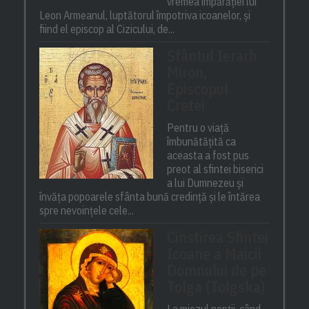
vremea împărăției lui
Leon Armeanul, luptătorul împotriva icoanelor, și
fiind el episcop al Cizicului, de...
Sfântul Ierarh
Miron,
Episcopul
Cretei
Pentru o viață
îmbunătățită ca
aceasta a fost pus
preot al sfintei biserici
a lui Dumnezeu și
învăța popoarele sfânta bună credință și le întărea
spre nevoințele cele...
Cinstirea Sfintei
Icoane a Maicii
Domnului de pe
Tolga (Tolgska)