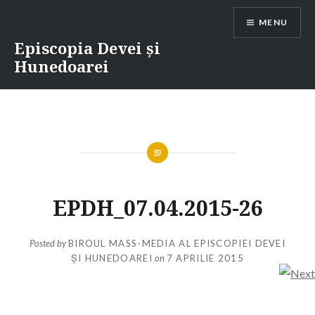
Skip
MENU
to
content
Episcopia Devei și
Hunedoarei
EPDH_07.04.2015-26
Posted by
BIROUL MASS-MEDIA AL EPISCOPIEI DEVEI
ȘI HUNEDOAREI
on
7 APRILIE 2015