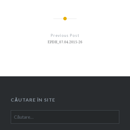
Navigare
în
Previous Post
articole
EPDH_07.04.2015-26
CĂUTARE ÎN SITE
Caută
după: