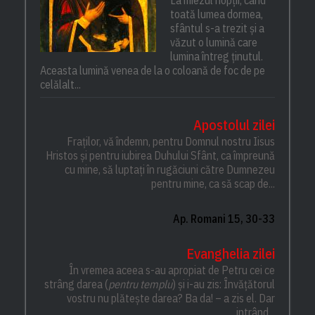
La miezul nopții, când
toată lumea dormea,
sfântul s-a trezit și a
văzut o lumină care
lumina întreg ținutul.
Aceasta lumină venea de la o coloană de foc de pe
celălalt...
Apostolul zilei
Fraților, vă îndemn, pentru Domnul nostru Iisus
Hristos și pentru iubirea Duhului Sfânt, ca împreună
cu mine, să luptați în rugăciuni către Dumnezeu
pentru mine, ca să scap de...
Ap. Romani 15, 30-33
Evanghelia zilei
În vremea aceea s-au apropiat de Petru cei ce
strâng darea (
pentru templu
) și i-au zis: Învățătorul
vostru nu plătește darea? Ba da! – a zis el. Dar
intrând...