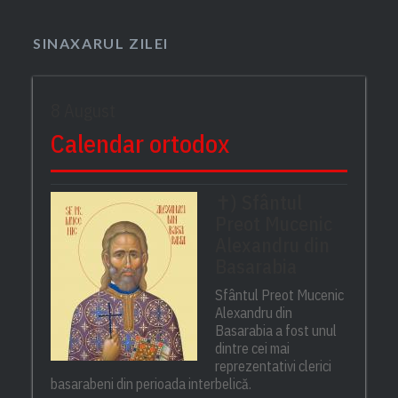
SINAXARUL ZILEI
8 August
Calendar ortodox
✝) Sfântul
Preot Mucenic
Alexandru din
Basarabia
Sfântul Preot Mucenic
Alexandru din
Basarabia a fost unul
dintre cei mai
reprezentativi clerici
basarabeni din perioada interbelică.