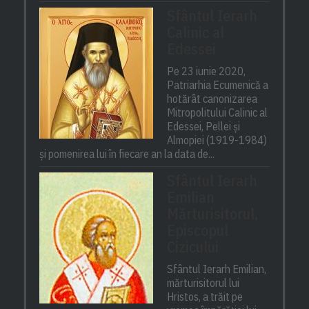
Sfântul Ierarh
Calinic al
Edessei
Pe 23 iunie 2020,
Patriarhia Ecumenică a
hotărât canonizarea
Mitropolitului Calinic al
Edessei, Pellei și
Almopiei (1919-1984)
și pomenirea lui în fiecare an la data de...
Sfântul Ierarh
Emilian
Mărturisitorul,
Episcopul
Cizicului
Sfântul Ierarh Emilian,
mărturisitorul lui
Hristos, a trăit pe