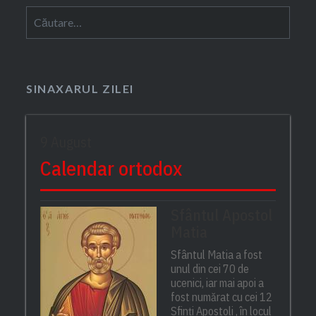
Caută
după:
SINAXARUL ZILEI
9 August
Calendar ortodox
Sfântul Apostol
Matia
Sfântul Matia a fost
unul din cei 70 de
ucenici, iar mai apoi a
fost numărat cu cei 12
Sfinți Apostoli , în locul