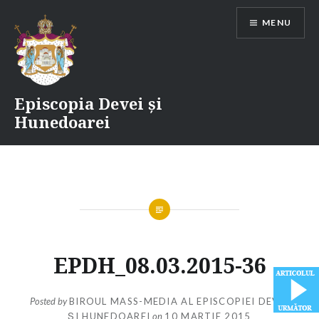
Skip
MENU
to
content
Episcopia Devei și
Hunedoarei
EPDH_08.03.2015-36
Posted by
BIROUL MASS-MEDIA AL EPISCOPIEI DEVEI
ȘI HUNEDOAREI
on
10 MARTIE 2015