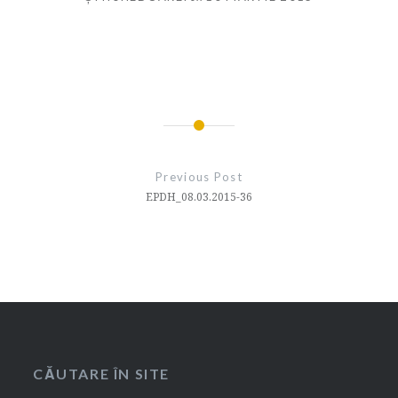
Navigare
în
Previous Post
articole
EPDH_08.03.2015-36
CĂUTARE ÎN SITE