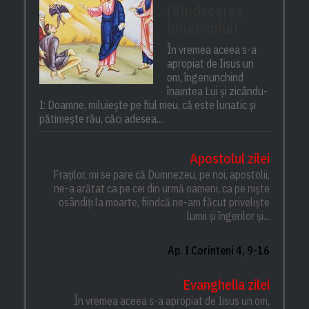
(Vindecarea
lunaticului)
În vremea aceea s-a
apropiat de Iisus un
om, îngenunchind
înaintea Lui și zicându-
I: Doamne, miluiește pe fiul meu, că este lunatic și
pătimește rău, căci adesea...
Apostolul zilei
Fraților, mi se pare că Dumnezeu, pe noi, apostolii,
ne-a arătat ca pe cei din urmă oameni, ca pe niște
osândiți la moarte, fiindcă ne-am făcut priveliște
lumii și îngerilor și...
Ap. I Corinteni 4, 9-16
Evanghelia zilei
În vremea aceea s-a apropiat de Iisus un om,