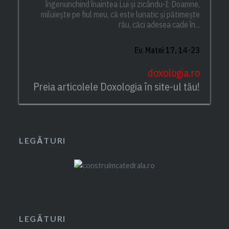
îngenunchind înaintea Lui și zicându-I: Doamne,
miluiește pe fiul meu, că este lunatic și pătimește
rău, căci adesea cade în...
Ev. Matei 17, 14-23
doxologia.ro
Preia articolele Doxologia în site-ul tău!
LEGĂTURI
LEGĂTURI