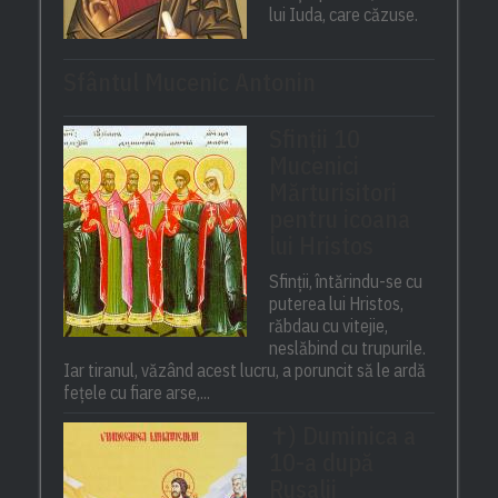
lui Iuda, care căzuse.
Sfântul Mucenic Antonin
Sfinții 10
Mucenici
Mărturisitori
pentru icoana
lui Hristos
Sfinții, întărindu-se cu
puterea lui Hristos,
răbdau cu vitejie,
neslăbind cu trupurile.
Iar tiranul, văzând acest lucru, a poruncit să le ardă
fețele cu fiare arse,...
✝) Duminica a
10-a după
Rusalii