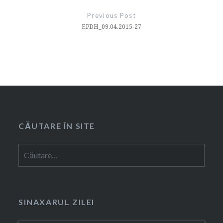
în
Previous Post
articole
EPDH_09.04.2015-27
CĂUTARE ÎN SITE
Caută
după:
SINAXARUL ZILEI