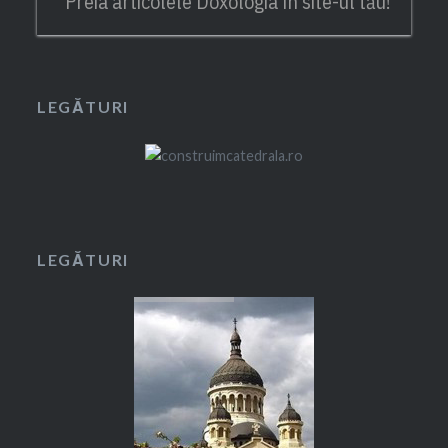
Preia articolele Doxologia în site-ul tău!
LEGĂTURI
LEGĂTURI