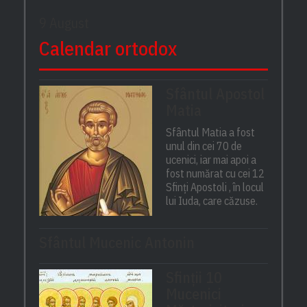
9 August
Calendar ortodox
Sfântul Apostol
Matia
Sfântul Matia a fost
unul din cei 70 de
ucenici, iar mai apoi a
fost numărat cu cei 12
Sfinți Apostoli , în locul
lui Iuda, care căzuse.
Sfântul Mucenic Antonin
Sfinții 10
Mucenici