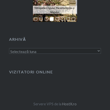
ARHIVĂ
Arhivă
VIZITATORI ONLINE
Servere VPS de la
HostX.ro