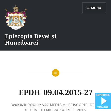
Skip
MENU
to
content
Episcopia Devei și
Hunedoarei
EPDH_09.04.2015-27
Posted by
BIROUL MASS-MEDIA AL EPISCOPIEI DEVEI
ȘI HUNEDOAREI
on
9 APRILIE 2015