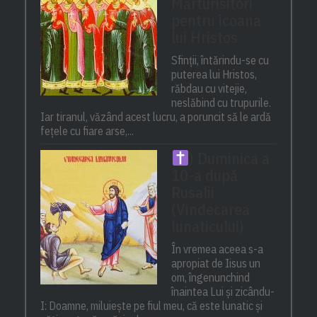
Mărturisitori
pentru icoana
lui Hristos
Sfinții, întărindu-se cu
puterea lui Hristos,
răbdau cu vitejie,
neslăbind cu trupurile.
Iar tiranul, văzând acest lucru, a poruncit să le ardă
fețele cu fiare arse,...
) Duminica a
10-a după
Rusalii
(Vindecarea
lunaticului)
În vremea aceea s-a
apropiat de Iisus un
om, îngenunchind
înaintea Lui și zicându-
I: Doamne, miluiește pe fiul meu, că este lunatic și