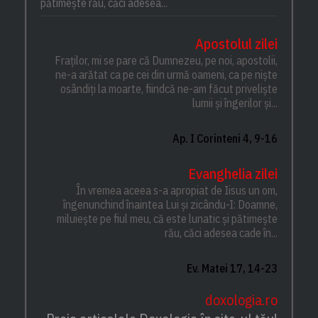
pătimește rău, căci adesea...
Apostolul zilei
Fraților, mi se pare că Dumnezeu, pe noi, apostolii,
ne-a arătat ca pe cei din urmă oameni, ca pe niște
osândiți la moarte, fiindcă ne-am făcut priveliște
lumii și îngerilor și...
Ap. I Corinteni 4, 9-16
Evanghelia zilei
În vremea aceea s-a apropiat de Iisus un om,
îngenunchind înaintea Lui și zicându-I: Doamne,
miluiește pe fiul meu, că este lunatic și pătimește
rău, căci adesea cade în...
Ev. Matei 17, 14-23
doxologia.ro