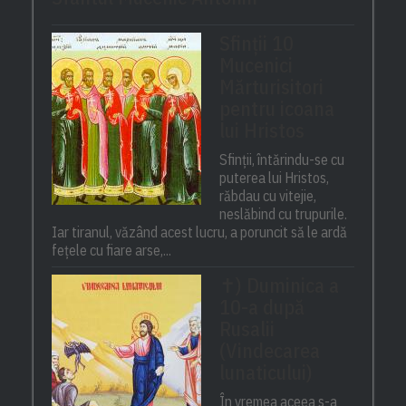
Sfinții 10
Mucenici
Mărturisitori
pentru icoana
lui Hristos
Sfinții, întărindu-se cu
puterea lui Hristos,
răbdau cu vitejie,
neslăbind cu trupurile.
Iar tiranul, văzând acest lucru, a poruncit să le ardă
fețele cu fiare arse,...
✝) Duminica a
10-a după
Rusalii
(Vindecarea
lunaticului)
În vremea aceea s-a