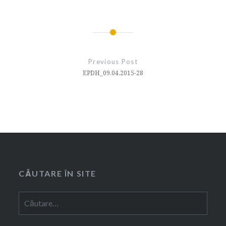
Navigare
în
Previous Post
articole
EPDH_09.04.2015-28
CĂUTARE ÎN SITE
Caută
după: