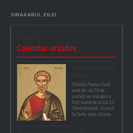
SINAXARUL ZILEI
9 August
Calendar ortodox
Sfântul Apostol
Matia
Sfântul Matia a fost
unul din cei 70 de
ucenici, iar mai apoi a
fost numărat cu cei 12
Sfinți Apostoli , în locul
lui Iuda, care căzuse.
Sfântul Mucenic Antonin