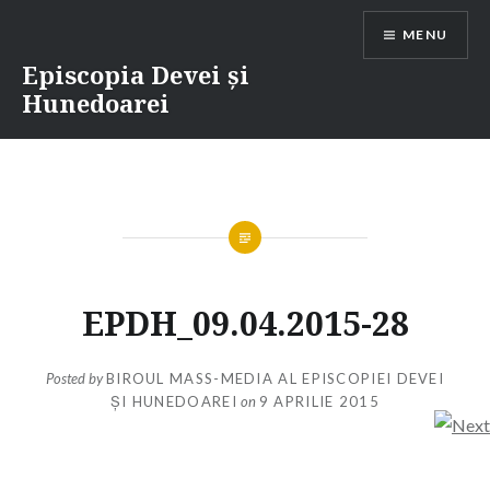
Skip
MENU
to
content
Episcopia Devei și
Hunedoarei
EPDH_09.04.2015-28
Posted by
BIROUL MASS-MEDIA AL EPISCOPIEI DEVEI
ȘI HUNEDOAREI
on
9 APRILIE 2015