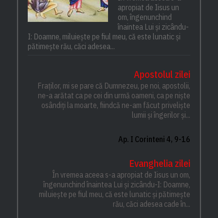
apropiat de Iisus un
om, îngenunchind
înaintea Lui și zicându-
I: Doamne, miluiește pe fiul meu, că este lunatic și
pătimește rău, căci adesea...
Apostolul zilei
Fraților, mi se pare că Dumnezeu, pe noi, apostolii,
ne-a arătat ca pe cei din urmă oameni, ca pe niște
osândiți la moarte, fiindcă ne-am făcut priveliște
lumii și îngerilor și...
Ap. I Corinteni 4, 9-16
Evanghelia zilei
În vremea aceea s-a apropiat de Iisus un om,
îngenunchind înaintea Lui și zicându-I: Doamne,
miluiește pe fiul meu, că este lunatic și pătimește
rău, căci adesea cade în...