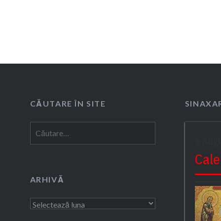
CĂUTARE ÎN SITE
SINAXAR
Caută
6 Aug
după:
Cale
ARHIVĂ
Arhivă