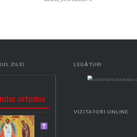
UL ZILEI
LEGĂTURI
ust
ndar ortodox
VIZITATORI ONLINE
(
)