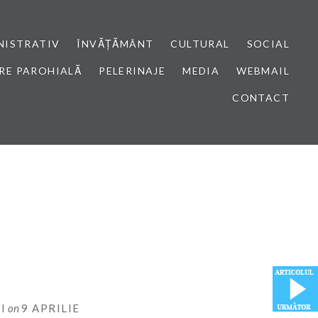
NISTRATIV
ÎNVĂȚĂMÂNT
CULTURAL
SOCIAL
RE PAROHIALĂ
PELERINAJE
MEDIA
WEBMAIL
CONTACT
I
on
9 APRILIE