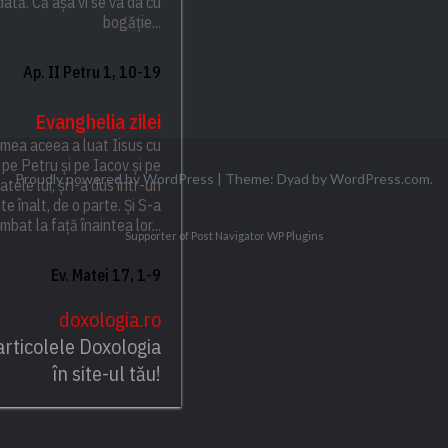
dată. Că așa vi se va da cu
bogăție...
Ap. II Petru 1, 10-19
Evanghelia zilei
emea aceea a luat Iisus cu
 pe Petru și pe Iacov și pe
Proudly powered by WordPress
|
Theme: Dyad by
WordPress.com
.
atele lui, și i-a dus într-un
e înalt, de o parte. Și S-a
mbat la față înaintea lor...
Supporter of Post Navigator
WP Plugins
Ev. Matei 17, 1-9
doxologia.ro
articolele Doxologia
în site-ul tău!