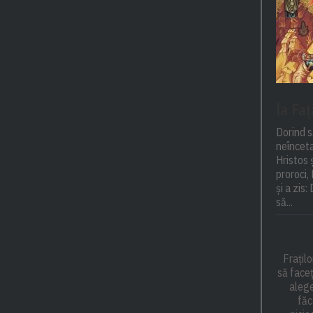
la Fa
Dorind s
neînceta
Hristos 
proroci,
și a zis
să...
Frațilo
să faceț
alege
făc