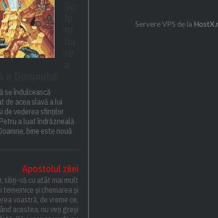
Sc
hi
Servere VPS de la
HostX.
m
ba
re
a
ță a Domnului
ă se îndulcească
t de acea slavă a lui
și de vederea sfinților
 Petru a luat îndrăzneală
: Doamne, bine este nouă
Apostolul zilei
r, siliți-vă cu atât mai mult
i temeinice și chemarea și
rea voastră, de vreme ce,
ând acestea, nu veți greși