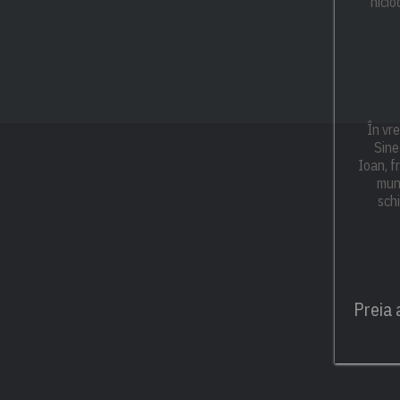
nicio
În vr
Sine
Ioan, fr
munt
schi
Preia 