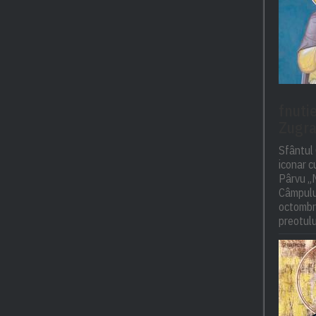
fnuti
Zugra
Sfântul 
iconar 
Pârvu „M
Câmpulu
octombri
preotulu