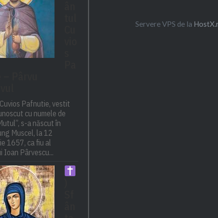
ân
tul
Servere VPS de la
HostX.
Cu
vio
s
Pa
e – Pârvu
vul
Cuvios Pafnutie, vestit
cunoscut cu numele de
utul”, s-a născut în
ng Muscel, la 12
e 1657, ca fiu al
i Ioan Pârvescu...
)
Sf
ân
ta