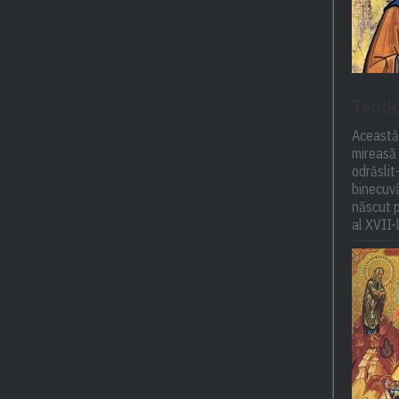
Teodo
Această
mireasă 
odrăsli
binecuvâ
născut p
al XVII-l