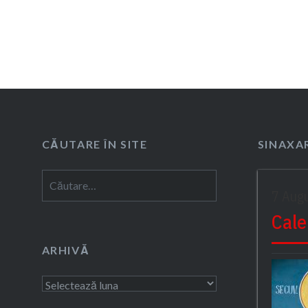
CĂUTARE ÎN SITE
SINAXAR
Caută
7 Aug
după:
Cale
ARHIVĂ
Arhivă