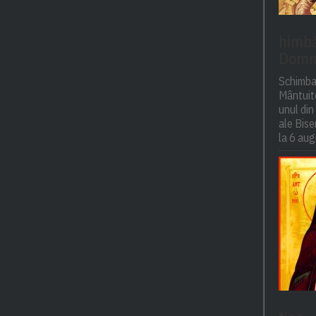
himbăr
Domn
Schimba
Mântuito
unul din
ale Bise
la 6 aug