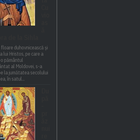
Cu
vio
as
ă
ra de la Sihla
 floare duhovnicească și
a lui Hristos, pe care a
t-o pământul
ntat al Moldovei, s-a
e la jumătatea secolului
ea, în satul...
Du
pă
-
pr
ăz
nui
re