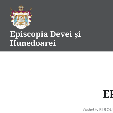
Skip
to
content
Episcopia Devei și
Hunedoarei
E
Posted by
BIROU