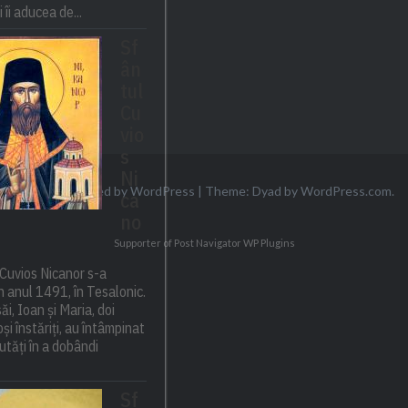
 îi aducea de...
Sf
ân
tul
Cu
vio
s
Ni
Proudly powered by WordPress
|
Theme: Dyad by
WordPress.com
.
ca
no
Supporter of Post Navigator
WP Plugins
Cuvios Nicanor s-a
n anul 1491, în Tesalonic.
săi, Ioan și Maria, doi
și înstăriți, au întâmpinat
utăți în a dobândi
Sf