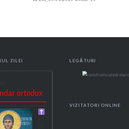
UL ZILEI
LEGĂTURI
ust
ndar ortodox
VIZITATORI ONLINE
)
Sf