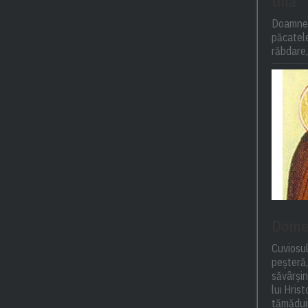
tina
Doamne,
păcatel
răbdare,
Domet
Cuviosul
peșteră,
săvârși
lui Hris
tămăduir