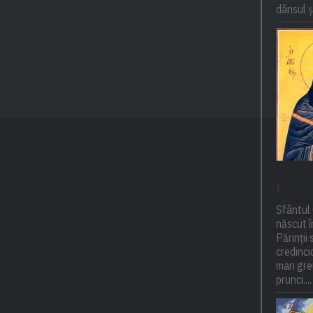
dânsul și
r
Sfântul 
născut î
Părinții 
credincio
mari gre
prunci....