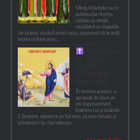
Sfinții, întărindu-se cu
puterea lui Hristos,
răbdau cu vitejie,
neslăbind cu trupurile.
Iar tiranul, văzând acest lucru, a poruncit să le ardă
fețele cu fiare arse,...
) Duminica a
10-a după
Rusalii
(Vindecarea
lunaticului)
În vremea aceea s-a
apropiat de Iisus un
om, îngenunchind
înaintea Lui și zicându-
I: Doamne, miluiește pe fiul meu, că este lunatic și
pătimește rău, căci adesea...