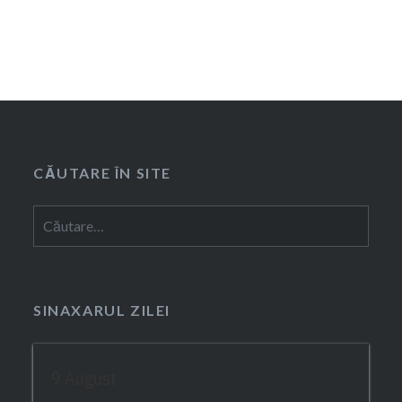
CĂUTARE ÎN SITE
Caută
după:
SINAXARUL ZILEI
9 August