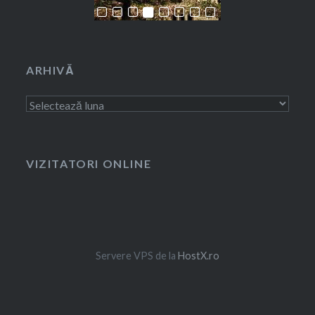
ARHIVĂ
Arhivă
VIZITATORI ONLINE
Servere VPS de la
HostX.ro