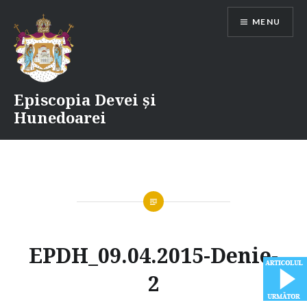
Skip
MENU
to
content
Episcopia Devei și
Hunedoarei
EPDH_09.04.2015-Denie-
2