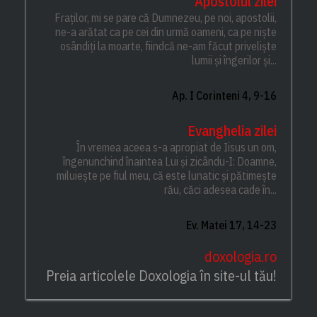
Apostolul zilei
Fraților, mi se pare că Dumnezeu, pe noi, apostolii,
ne-a arătat ca pe cei din urmă oameni, ca pe niște
osândiți la moarte, fiindcă ne-am făcut priveliște
lumii și îngerilor și...
Ap. I Corinteni 4, 9-16
Evanghelia zilei
În vremea aceea s-a apropiat de Iisus un om,
îngenunchind înaintea Lui și zicându-I: Doamne,
miluiește pe fiul meu, că este lunatic și pătimește
rău, căci adesea cade în...
Ev. Matei 17, 14-23
doxologia.ro
Preia articolele Doxologia în site-ul tău!