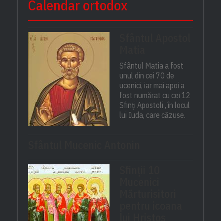
Calendar ortodox
Sfântul Apostol
Matia
Sfântul Matia a fost
unul din cei 70 de
ucenici, iar mai apoi a
fost numărat cu cei 12
Sfinți Apostoli , în locul
lui Iuda, care căzuse.
Sfântul Mucenic Antonin
Sfinții 10
Mucenici
Mărturisitori
pentru icoana
lui Hristos