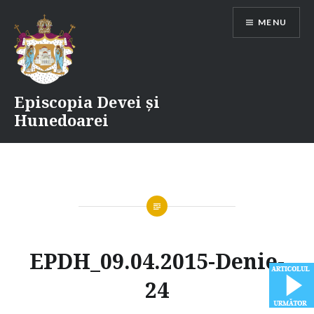
Skip
MENU
to
content
Episcopia Devei și
Hunedoarei
EPDH_09.04.2015-Denie-
24