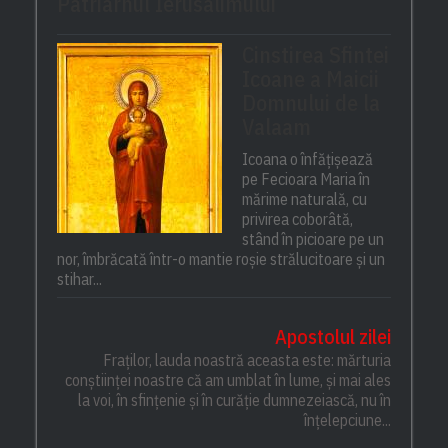
Patriarhul Ierusalimului
Cinstirea Sfintei
Icoane a Maicii
Domnului de la
Valaam
Icoana o înfățișează
pe Fecioara Maria în
mărime naturală, cu
privirea coborâtă,
stând în picioare pe un
nor, îmbrăcată într-o mantie roșie strălucitoare și un
stihar...
Apostolul zilei
Fraților, lauda noastră aceasta este: mărturia
conștiinței noastre că am umblat în lume, și mai ales
la voi, în sfințenie și în curăție dumnezeiască, nu în
înțelepciune...