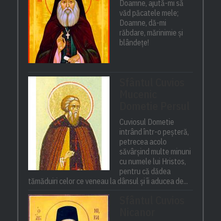
Doamne, ajută-mi să
văd păcatele mele;
Doamne, dă-mi
răbdare, mărinimie şi
blândeţe!
Sfântul Cuvios
Mucenic
Dometie Persul
Cuviosul Dometie
intrând într-o peșteră,
petrecea acolo
săvârșind multe minuni
cu numele lui Hristos,
pentru că dădea
tămăduiri celor ce veneau la dânsul și îi aducea de...
Sfântul Cuvios
Nicanor