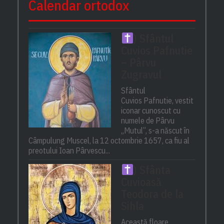
Calendar ortodox
) Sfântul
Cuvios Pafnutie
– Pârvu
Zugravul
Sfântul
Cuvios Pafnutie, vestit
iconar cunoscut cu
numele de Pârvu
„Mutul”, s-a născut în
Câmpulung Muscel, la 12 octombrie 1657, ca fiu al
preotului Ioan Pârvescu...
) Sfânta
Cuvioasă
Teodora de la
Sihla
Această floare