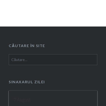
CĂUTARE ÎN SITE
Caută
după:
SINAXARUL ZILEI
7 August