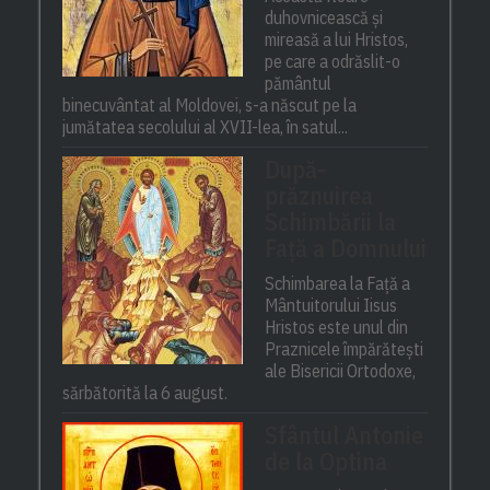
duhovnicească și
mireasă a lui Hristos,
pe care a odrăslit-o
pământul
binecuvântat al Moldovei, s-a născut pe la
jumătatea secolului al XVII-lea, în satul...
După-
prăznuirea
Schimbării la
Față a Domnului
Schimbarea la Față a
Mântuitorului Iisus
Hristos este unul din
Praznicele împărătești
ale Bisericii Ortodoxe,
sărbătorită la 6 august.
Sfântul Antonie
de la Optina