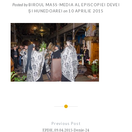
Posted by
BIROUL MASS-MEDIA AL EPISCOPIEI DEVEI
ȘI HUNEDOAREI
on
10 APRILIE 2015
Navigare
în
Previous Post
articole
EPDH_09.04.2015-Denie-24