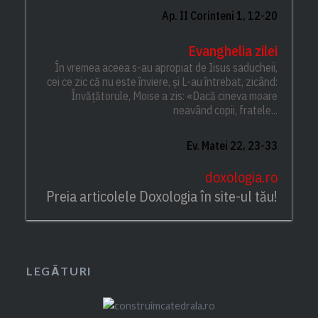
Ap. II Corinteni 1, 12-20
Evanghelia zilei
În vremea aceea s-au apropiat de Iisus saducheii,
cei ce zic că nu este înviere, și L-au întrebat, zicând:
Învățătorule, Moise a zis: «Dacă cineva moare
neavând copii, fratele...
Ev. Matei 22, 23-33
doxologia.ro
Preia articolele Doxologia în site-ul tău!
LEGĂTURI