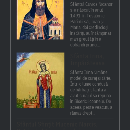
Sfântul Cuvios Nicanor
s-a născut în anul
1491, în Tesalonic.
Părinții săi, Ioan și
Maria, doi credincioși
înstăriți, au întâmpinat
mari greutăți în a
dobândi prunci....
Sfânta Irina,
Împărăteasa
Sfânta Irina rămâne
model de curaj și tărie.
Într-o lume condusă
de bărbați, sfânta a
avut curajul să repună
în Biserici icoanele. De
aceea, peste veacuri, a
rămas drept...
Sfântul Sfinţit Mucenic Narcis,