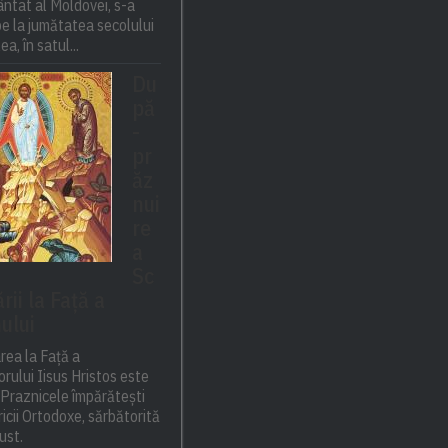
ntat al Moldovei, s-a
e la jumătatea secolului
ea, în satul...
Du
pă
-
pr
ăz
nui
re
a
Sc
ii la Față a
ului
rea la Față a
rului Iisus Hristos este
 Praznicele împărătești
ricii Ortodoxe, sărbătorită
ust.