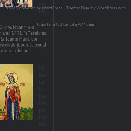
ca
Proudly powered by WordPress
|
Theme: Dyad by
WordPress.com
.
no
Supporter of Post Navigator
WP Plugins
Cuvios Nicanor s-a
n anul 1491, în Tesalonic.
săi, Ioan și Maria, doi
și înstăriți, au întâmpinat
utăți în a dobândi
Sf
ân
ta
Iri
na,
Îm
pă
răt
ea