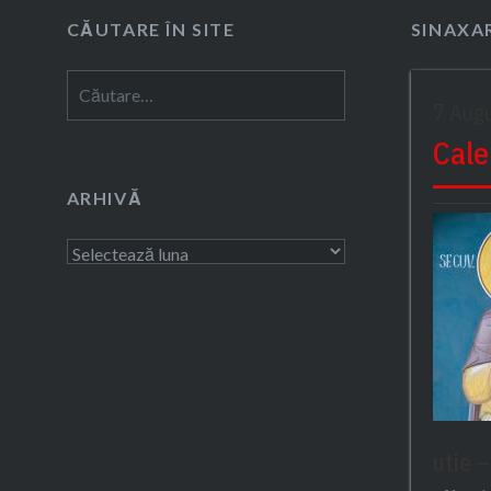
CĂUTARE ÎN SITE
SINAXAR
Caută
7 Aug
după:
Cale
ARHIVĂ
Arhivă
utie 