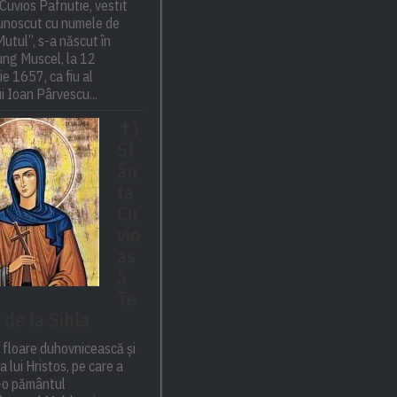
Cuvios Pafnutie, vestit
cunoscut cu numele de
utul”, s-a născut în
ng Muscel, la 12
e 1657, ca fiu al
i Ioan Pârvescu...
✝)
Sf
ân
ta
Cu
vio
as
ă
Te
 de la Sihla
 floare duhovnicească și
a lui Hristos, pe care a
t-o pământul