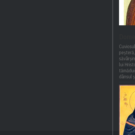
Domet
Cuviosul
peșteră,
săvârși
lui Hris
tămăduir
dânsul și