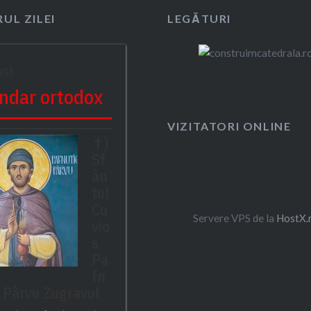
UL ZILEI
LEGĂTURI
ust
ndar ortodox
VIZITATORI ONLINE
✝)
Sf
ân
tul
Cu
Servere VPS de la
HostX.
vio
s
Pa
fn
– Pârvu Zugravul