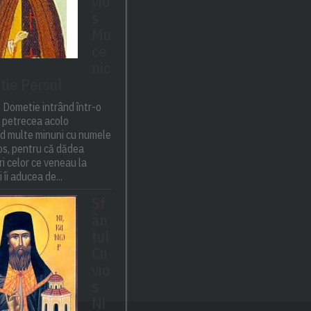
vio
s
Mu
ce
nic
ie Persul
 Dometie intrând într-o
 petrecea acolo
nd multe minuni cu numele
tos, pentru că dădea
i celor ce veneau la
 îi aducea de...
Sf
ân
tul
Cu
vio
s
Ni