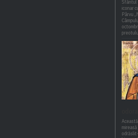
Sfântul 
iconar 
Pârvu „M
Câmpulu
octombri
preotulu
odora
Această
mireasă 
odrăsli