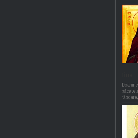
tina
Doamne,
păcatel
răbdare,