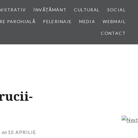
NISTRATIV
ÎNVĂȚĂMÂNT
CULTURAL
SOCIAL
RE PAROHIALĂ
PELERINAJE
MEDIA
WEBMAIL
CONTACT
ucii-
I
on
10 APRILIE