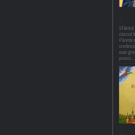
r
Sfântul 
născut î
Părinții 
credincio
mari gre
prunci....
sa