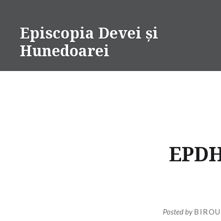
Skip
to
Episcopia Devei și
content
Hunedoarei
EPDH
Posted by
BIROU