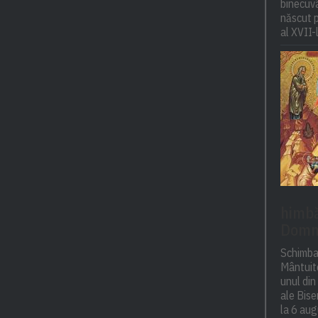
binecuvâ
născut p
al XVII-l
himbăr
Domn
Schimba
Mântuito
unul din
ale Bise
la 6 aug