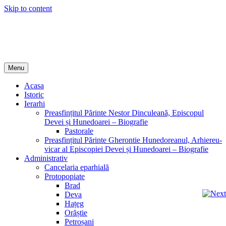
Skip to content
Episcopia Devei și Hunedoarei
Menu
Acasa
Istoric
Ierarhi
Preasfințitul Părinte Nestor Dinculeană, Episcopul
Devei și Hunedoarei – Biografie
Pastorale
Preasfințitul Părinte Gherontie Hunedoreanul, Arhiereu-
vicar al Episcopiei Devei și Hunedoarei – Biografie
Administrativ
Cancelaria eparhială
Protopopiate
Brad
Deva
Hațeg
Orăștie
Petroșani