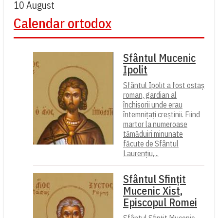
10 August
Calendar ortodox
Sfântul Mucenic
Ipolit
Sfântul Ipolit a fost ostaș
roman, gardian al
închisorii unde erau
întemnițați creștinii. Fiind
martor la numeroase
tămăduiri minunate
făcute de Sfântul
Laurențiu,...
Sfântul Sfințit
Mucenic Xist,
Episcopul Romei