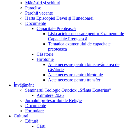
Mănăstiri și schituri
Paraclise
Parohii vacante
Harta Episcopiei Devei și Hunedoarei
Documente
Capacitate Preoțească
Lista actelor necesare pentru Examenul de
Capacitate Preoțească
Tematica examenului de capacitate
preoteasca
Căsătorie
Hirotonie
Acte necesare pentru binecuvântarea de
căsătorie
Acte necesare pentru hirotonie
Acte necesare pentru transfer
Învățământ
Seminarul Teologic Ortodox „Sfânta Ecaterina”
Admitere 2026
Jurnalul profesorului de Religie
Documente
Formulare
Cultural
Editură
Cărți