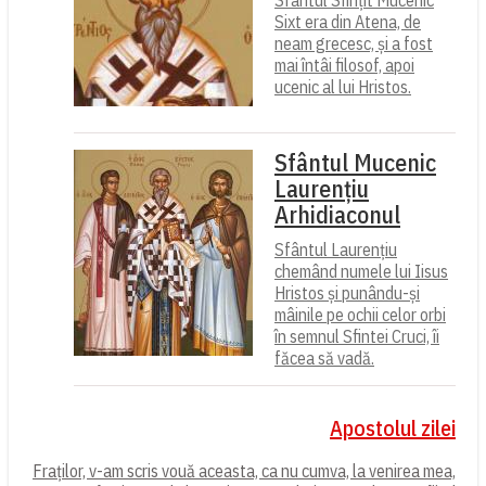
Sfântul Sfințit Mucenic
Sixt era din Atena, de
neam grecesc, și a fost
mai întâi filosof, apoi
ucenic al lui Hristos.
Sfântul Mucenic
Laurențiu
Arhidiaconul
Sfântul Laurențiu
chemând numele lui Iisus
Hristos și punându-și
mâinile pe ochii celor orbi
în semnul Sfintei Cruci, îi
făcea să vadă.
Apostolul zilei
Fraților, v-am scris vouă aceasta, ca nu cumva, la venirea mea,