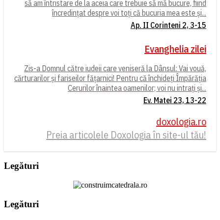
să am întristare de la aceia care trebuie să mă bucure, fiind
încredințat despre voi toți că bucuria mea este și...
Ap. II Corinteni 2, 3-15
Evanghelia zilei
Zis-a Domnul către iudeii care veniseră la Dânsul: Vai vouă,
cărturarilor și fariseilor fățarnici! Pentru că închideți Împărăția
Cerurilor înaintea oamenilor; voi nu intrați și...
Ev. Matei 23, 13-22
doxologia.ro
Preia articolele Doxologia în site-ul tău!
Legături
Legături