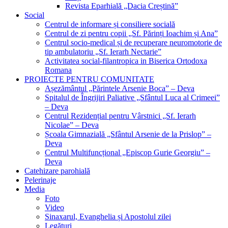
Revista Eparhială „Dacia Creștină”
Social
Centrul de informare și consiliere socială
Centrul de zi pentru copii „Sf. Părinți Ioachim și Ana”
Centrul socio-medical și de recuperare neuromotorie de
tip ambulatoriu „Sf. Ierarh Nectarie”
Activitatea social-filantropica in Biserica Ortodoxa
Romana
PROIECTE PENTRU COMUNITATE
Așezământul „Părintele Arsenie Boca” – Deva
Spitalul de Îngrijiri Paliative „Sfântul Luca al Crimeei”
– Deva
Centrul Rezidențial pentru Vârstnici „Sf. Ierarh
Nicolae” – Deva
Școala Gimnazială „Sfântul Arsenie de la Prislop” –
Deva
Centrul Multifuncțional „Episcop Gurie Georgiu” –
Deva
Catehizare parohială
Pelerinaje
Media
Foto
Video
Sinaxarul, Evanghelia și Apostolul zilei
Legături