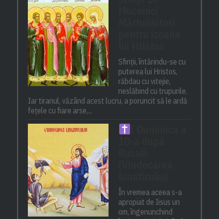
Mucenici
Mărturisitori
pentru icoana
lui Hristos
Sfinții, întărindu-se cu
puterea lui Hristos,
răbdau cu vitejie,
neslăbind cu trupurile.
Iar tiranul, văzând acest lucru, a poruncit să le ardă
fețele cu fiare arse,...
) Duminica a
10-a după
Rusalii
(Vindecarea
lunaticului)
În vremea aceea s-a
apropiat de Iisus un
om, îngenunchind