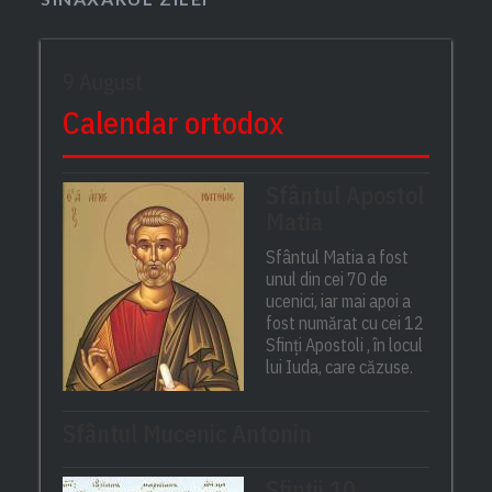
9 August
Calendar ortodox
Sfântul Apostol
Matia
Sfântul Matia a fost
unul din cei 70 de
ucenici, iar mai apoi a
fost numărat cu cei 12
Sfinți Apostoli , în locul
lui Iuda, care căzuse.
Sfântul Mucenic Antonin
Sfinții 10