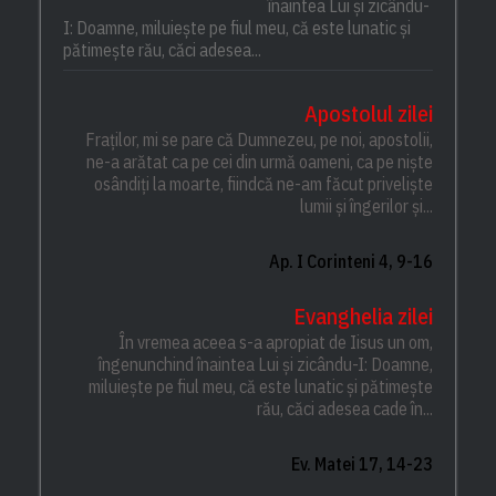
înaintea Lui și zicându-
I: Doamne, miluiește pe fiul meu, că este lunatic și
pătimește rău, căci adesea...
Apostolul zilei
Fraților, mi se pare că Dumnezeu, pe noi, apostolii,
ne-a arătat ca pe cei din urmă oameni, ca pe niște
osândiți la moarte, fiindcă ne-am făcut priveliște
lumii și îngerilor și...
Ap. I Corinteni 4, 9-16
Evanghelia zilei
În vremea aceea s-a apropiat de Iisus un om,
îngenunchind înaintea Lui și zicându-I: Doamne,
miluiește pe fiul meu, că este lunatic și pătimește
rău, căci adesea cade în...
Ev. Matei 17, 14-23