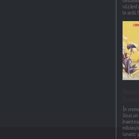
neslăbind
văzând a
le ardă f
Rusal
lunati
În vrem
Iisus un
înaintea
miluieșt
lunatic 