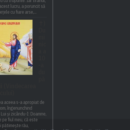
 cu trupurile. Iar tiranul,
cest lucru, a poruncit să
ețele cu fiare arse,...
✝)
Du
mi
nic
a a
10
-a
du
pă
ii (Vindecarea
cului)
ea aceea s-a apropiat de
 om, îngenunchind
 Lui și zicându-I: Doamne,
e pe fiul meu, că este
și pătimește rău,