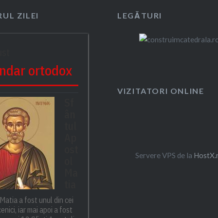
UL ZILEI
LEGĂTURI
ust
ndar ortodox
VIZITATORI ONLINE
Sf
ân
tul
Ap
ost
Servere VPS de la
HostX.
ol
Ma
tia
Matia a fost unul din cei
enici, iar mai apoi a fost