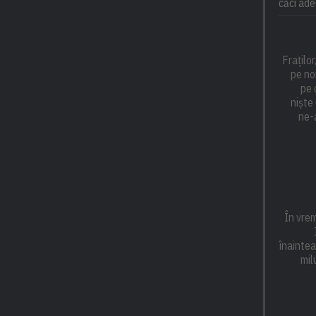
căci ade
Frațilo
pe noi
pe 
niște 
ne-a
În vre
înaintea
mil