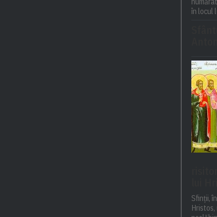
numărat 
în locul 
Sfânt
Anton
risito
lui Hr
Sfinții, 
Hristos, 