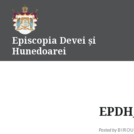
Skip
to
content
Episcopia Devei și
Hunedoarei
EPDH_
Posted by
BIROU