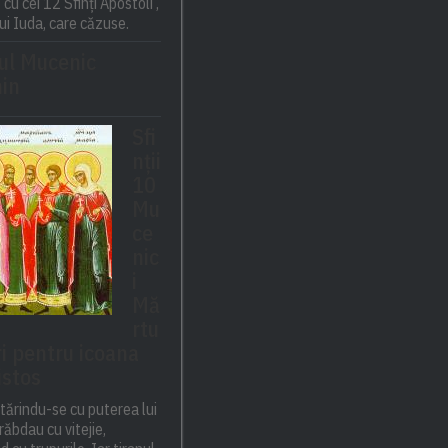
cu cei 12 Sfinți Apostoli ,
lui Iuda, care căzuse.
ul Mucenic
in
Sfi
nții
10
Mu
ce
nic
i
Mă
rtu
ri pentru icoana
istos
întărindu-se cu puterea lui
răbdau cu vitejie,