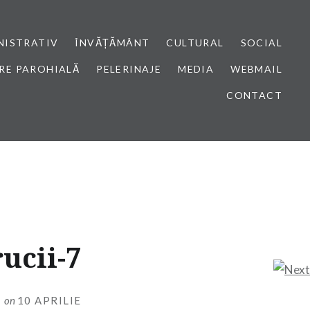
NISTRATIV
ÎNVĂȚĂMÂNT
CULTURAL
SOCIAL
RE PAROHIALĂ
PELERINAJE
MEDIA
WEBMAIL
CONTACT
ucii-7
I
on
10 APRILIE