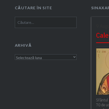
CĂUTARE ÎN SITE
SINAXAR
Caută
9 Aug
după:
Cale
ARHIVĂ
Arhivă
Sfântul 
70 de uc