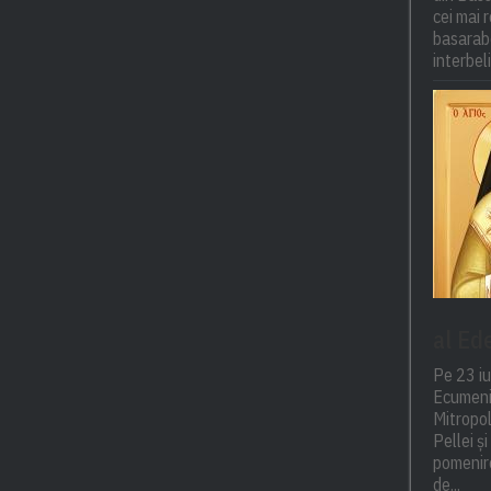
cei mai r
basarabe
interbel
al Ed
Pe 23 iu
Ecumeni
Mitropol
Pellei ș
pomenire
de...