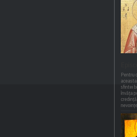
Episc
Pentru o
aceasta 
sfintei 
învăța 
credință
nevoințel