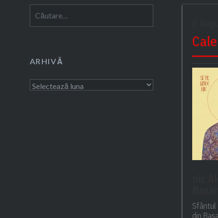
Caută
8 Aug
după:
Cale
ARHIVĂ
Arhivă
nic A
Basar
Sfântul
din Basa