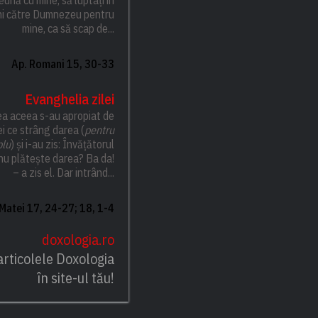
ni către Dumnezeu pentru
mine, ca să scap de...
Ap. Romani 15, 30-33
Evanghelia zilei
ea aceea s-au apropiat de
i ce strâng darea (
pentru
lu
) și i-au zis: Învățătorul
nu plătește darea? Ba da!
– a zis el. Dar intrând...
 Matei 17, 24-27; 18, 1-4
doxologia.ro
articolele Doxologia
în site-ul tău!