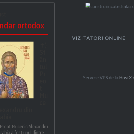
ust
ndar ortodox
VIZITATORI ONLINE
✝)
Sf
ân
tul
Pr
Servere VPS de la
HostX.
eo
t
Mu
ce
lexandru din
abia
 Preot Mucenic Alexandru
rabia a fost unul dintre