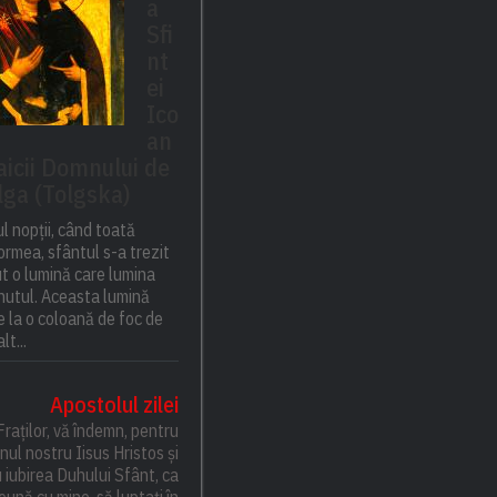
a
Sfi
nt
ei
Ico
an
aicii Domnului de
lga (Tolgska)
l nopții, când toată
rmea, sfântul s-a trezit
ut o lumină care lumina
inutul. Aceasta lumină
 la o coloană de foc de
lt...
Apostolul zilei
Fraților, vă îndemn, pentru
ul nostru Iisus Hristos și
 iubirea Duhului Sfânt, ca
eună cu mine, să luptați în