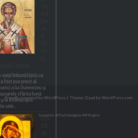
ân
tul
Ier
ar
h
Mi
ro
n,
opul Cretei
 viață îmbunătățită ca
a fost pus preot al
biserici a lui Dumnezeu și
popoarele sfânta bună
Proudly powered by WordPress
|
Theme: Dyad by
WordPress.com
.
 și le întărea spre
e cele...
Supporter of Post Navigator
WP Plugins
Cin
sti
re