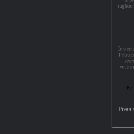
rugăciu
În vrem
Petru ce
temp
vostru 
Ev.
Preia 