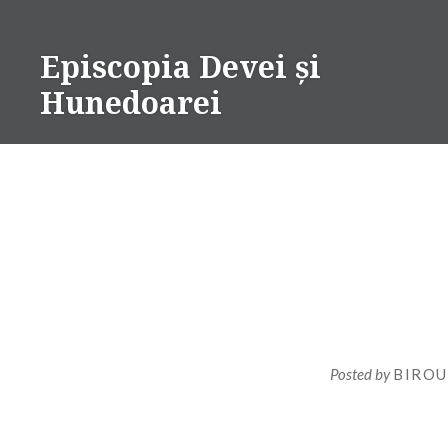
Skip
to
Episcopia Devei și
content
Hunedoarei
Posted by
BIROU