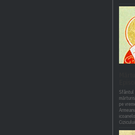
Mărtur
Episc
Sfântul 
mărturisi
pe vreme
Armeanul
icoanelor
Cizicului,