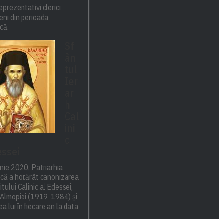
eprezentativi clerici
ni din perioada
ică.
Sf
ân
tul
Ier
ar
h
Cal
ini
c
essei
nie 2020, Patriarhia
că a hotărât canonizarea
itului Calinic al Edessei,
i Almopiei (1919-1984) și
a lui în fiecare an la data