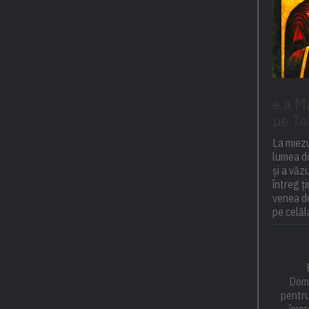
e a M
pe To
La miezu
lumea do
și a văz
întreg ț
venea de
pe celăla
Domn
pentru
împr