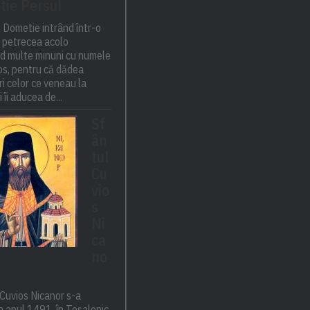
ie Persul
 Dometie intrând într-o
 petrecea acolo
nd multe minuni cu numele
tos, pentru că dădea
i celor ce veneau la
 îi aducea de...
Sf
ân
tul
Cu
vio
s
Ni
ca
no
Cuvios Nicanor s-a
n anul 1491, în Tesalonic.