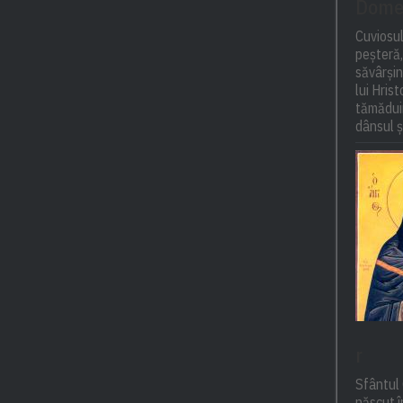
Domet
Cuviosul
peșteră,
săvârși
lui Hris
tămăduir
dânsul și
r
Sfântul 
născut î