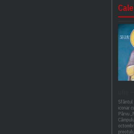
Cale
utie 
Sfântul 
iconar 
Pârvu „M
Câmpulu
octombri
preotulu