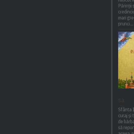
Părinții 
credincio
mari gre
prunci....
sa
Sfânta 
curaj și
de bărba
să repun
aceea, p