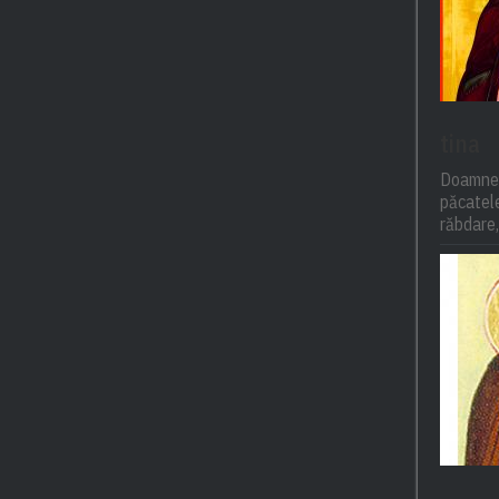
tina
Doamne,
păcatel
răbdare,