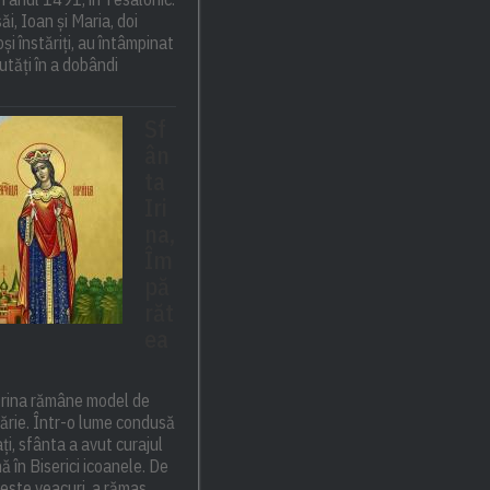
săi, Ioan și Maria, doi
și înstăriți, au întâmpinat
utăți în a dobândi
Sf
ân
ta
Iri
na,
Îm
pă
răt
ea
Irina rămâne model de
 tărie. Într-o lume condusă
ți, sfânta a avut curajul
ă în Biserici icoanele. De
este veacuri, a rămas