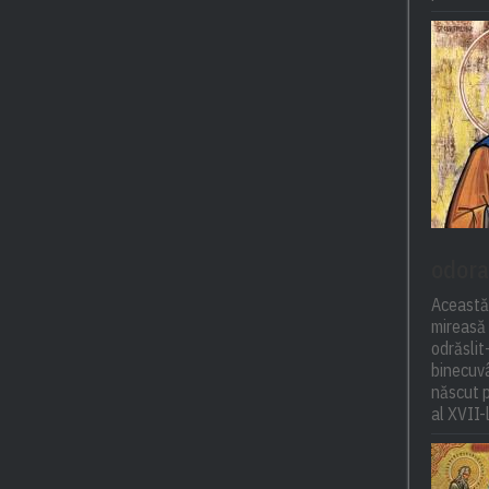
odora
Această
mireasă 
odrăsli
binecuvâ
născut p
al XVII-l