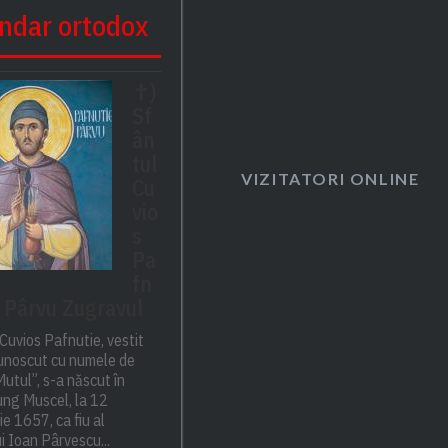
ndar ortodox
✝)
Sf
ân
tul
VIZITATORI ONLINE
Cu
vio
s
Pa
fn
– Pârvu Zugravul
Cuvios Pafnutie, vestit
cunoscut cu numele de
utul”, s-a născut în
ng Muscel, la 12
e 1657, ca fiu al
i Ioan Pârvescu...