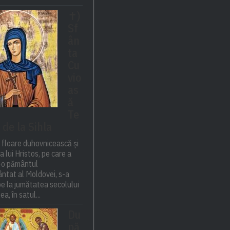
✝)
Sf
ân
ta
Cu
vio
as
ă
Te
 de la Sihla
 floare duhovnicească și
a lui Hristos, pe care a
t-o pământul
ntat al Moldovei, s-a
e la jumătatea secolului
ea, în satul...
Du
pă