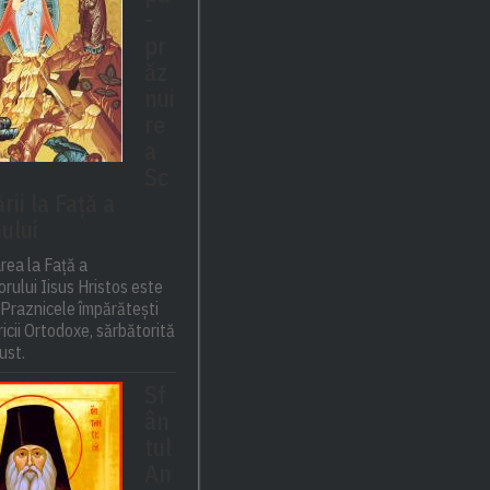
-
pr
ăz
nui
re
a
Sc
ii la Față a
ului
rea la Față a
rului Iisus Hristos este
 Praznicele împărătești
ricii Ortodoxe, sărbătorită
ust.
Sf
ân
tul
An