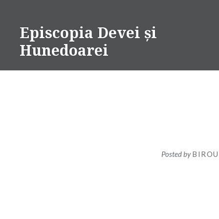
Skip
to
Episcopia Devei și
content
Hunedoarei
Posted by
BIROU