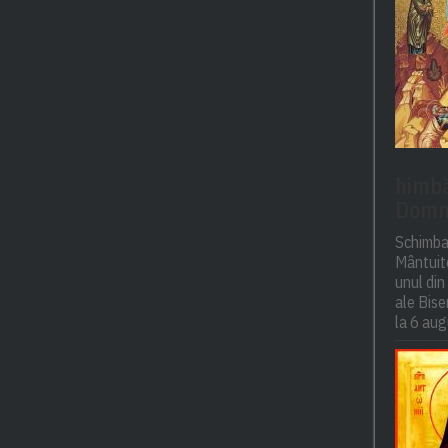
himbăr
Domn
Schimba
Mântuito
unul din
ale Bise
la 6 aug