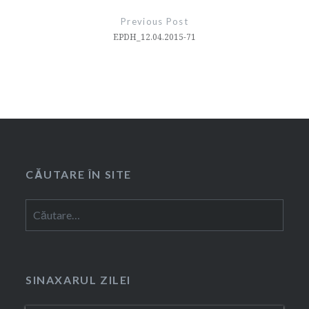
în
Previous Post
articole
EPDH_12.04.2015-71
CĂUTARE ÎN SITE
Caută
după:
SINAXARUL ZILEI