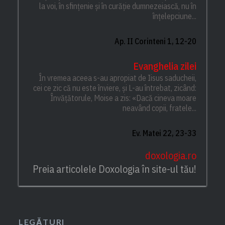
la voi, în sfințenie și în curăție dumnezeiască, nu în
înțelepciune...
Ap. II Corinteni 1, 12-20
Evanghelia zilei
În vremea aceea s-au apropiat de Iisus saducheii,
cei ce zic că nu este înviere, și L-au întrebat, zicând:
Învățătorule, Moise a zis: «Dacă cineva moare
neavând copii, fratele...
Ev. Matei 22, 23-33
doxologia.ro
Preia articolele Doxologia în site-ul tău!
LEGĂTURI