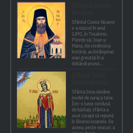
Sfântul Cuvios
Nicanor
Sfântul Cuvios Nicanor
s-a născut în anul
1491, în Tesalonic.
Părinții săi, Ioan și
Maria, doi credincioși
înstăriți, au întâmpinat
mari greutăți în a
dobândi prunci....
Sfânta Irina,
Împărăteasa
Sfânta Irina rămâne
model de curaj și tărie.
Într-o lume condusă
de bărbați, sfânta a
avut curajul să repună
în Biserici icoanele. De
aceea, peste veacuri, a