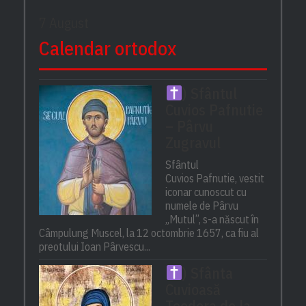
7 August
Calendar ortodox
) Sfântul
Cuvios Pafnutie
– Pârvu
Zugravul
Sfântul
Cuvios Pafnutie, vestit
iconar cunoscut cu
numele de Pârvu
„Mutul”, s-a născut în
Câmpulung Muscel, la 12 octombrie 1657, ca fiu al
preotului Ioan Pârvescu...
) Sfânta
Cuvioasă
Teodora de la