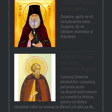
Sfântul Antonie
de la Optina
Doamne, ajută-mi să
văd păcatele mele;
Doamne, dă-mi
răbdare, mărinimie şi
blândeţe!
Sfântul Cuvios
Mucenic
Dometie Persul
Cuviosul Dometie
intrând într-o peșteră,
petrecea acolo
săvârșind multe minuni
cu numele lui Hristos,
pentru că dădea
tămăduiri celor ce veneau la dânsul și îi aducea de...