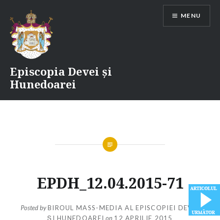
Skip
MENU
to
content
Episcopia Devei și
Hunedoarei
EPDH_12.04.2015-71
Posted by
BIROUL MASS-MEDIA AL EPISCOPIEI DEVEI
ȘI HUNEDOAREI
on
12 APRILIE 2015