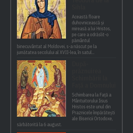
Sihla
Această floare
duhovnicească și
mireasă a lui Hristos,
pe care a odrăslit-o
pământul
binecuvântat al Moldovei, s-a născut pe la
jumătatea secolului al XVII-lea, în satul...
După-
prăznuirea
Schimbării la
Față a Domnului
Schimbarea la Față a
Mântuitorului Iisus
Hristos este unul din
Praznicele împărătești
ale Bisericii Ortodoxe,
sărbătorită la 6 august.