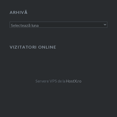
ARHIVĂ
Arhivă
VIZITATORI ONLINE
Servere VPS de la
HostX.ro