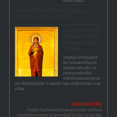
rămas drept...
Sfântul Sfinţit Mucenic Narcis,
Patriarhul Ierusalimului
Cinstirea Sfintei
Icoane a Maicii
Domnului de la
Valaam
Icoana o înfățișează
pe Fecioara Maria în
mărime naturală, cu
privirea coborâtă,
stând în picioare pe un
nor, îmbrăcată într-o mantie roșie strălucitoare și un
stihar...
Apostolul zilei
Fraților, lauda noastră aceasta este: mărturia
conștiinței noastre că am umblat în lume, și mai ales