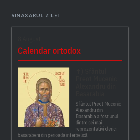
SINAXARUL ZILEI
8 August
Calendar ortodox
✝) Sfântul
Preot Mucenic
Alexandru din
Basarabia
Sfântul Preot Mucenic
Alexandru din
Basarabia a fost unul
dintre cei mai
reprezentativi clerici
basarabeni din perioada interbelică.