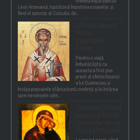
vremea împărăției lui
Leon Armeanul, luptătorul împotriva icoanelor, și
fiind el episcop al Cizicului, de...
Sfântul Ierarh
Miron,
Episcopul
Cretei
Pentru o viață
îmbunătățită ca
aceasta a fost pus
preot al sfintei biserici
a lui Dumnezeu și
învăța popoarele sfânta bună credință și le întărea
spre nevoințele cele...
Cinstirea Sfintei
Icoane a Maicii
Domnului de pe
Tolga (Tolgska)