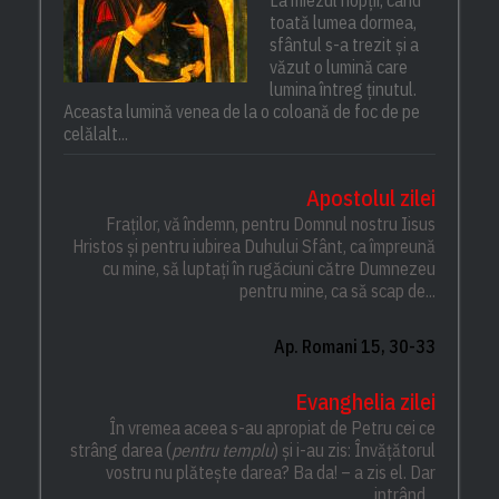
La miezul nopții, când
toată lumea dormea,
sfântul s-a trezit și a
văzut o lumină care
lumina întreg ținutul.
Aceasta lumină venea de la o coloană de foc de pe
celălalt...
Apostolul zilei
Fraților, vă îndemn, pentru Domnul nostru Iisus
Hristos și pentru iubirea Duhului Sfânt, ca împreună
cu mine, să luptați în rugăciuni către Dumnezeu
pentru mine, ca să scap de...
Ap. Romani 15, 30-33
Evanghelia zilei
În vremea aceea s-au apropiat de Petru cei ce
strâng darea (
pentru templu
) și i-au zis: Învățătorul
vostru nu plătește darea? Ba da! – a zis el. Dar
intrând...