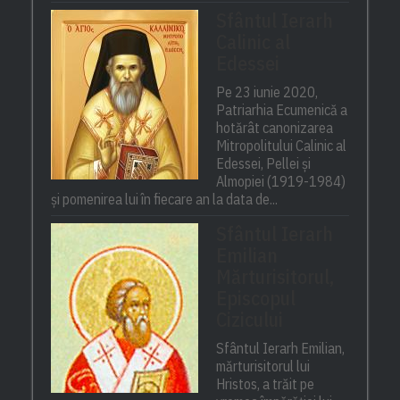
Sfântul Ierarh
Calinic al
Edessei
Pe 23 iunie 2020,
Patriarhia Ecumenică a
hotărât canonizarea
Mitropolitului Calinic al
Edessei, Pellei și
Almopiei (1919-1984)
și pomenirea lui în fiecare an la data de...
Sfântul Ierarh
Emilian
Mărturisitorul,
Episcopul
Cizicului
Sfântul Ierarh Emilian,
mărturisitorul lui
Hristos, a trăit pe