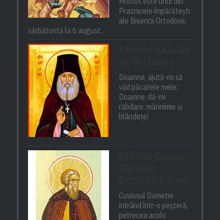
Hristos este unul din
Praznicele împărătești
ale Bisericii Ortodoxe,
sărbătorită la 6 august.
Sfântul Antonie
de la Optina
Doamne, ajută-mi să
văd păcatele mele;
Doamne, dă-mi
răbdare, mărinimie şi
blândeţe!
Sfântul Cuvios
Mucenic
Dometie Persul
Cuviosul Dometie
intrând într-o peșteră,
petrecea acolo