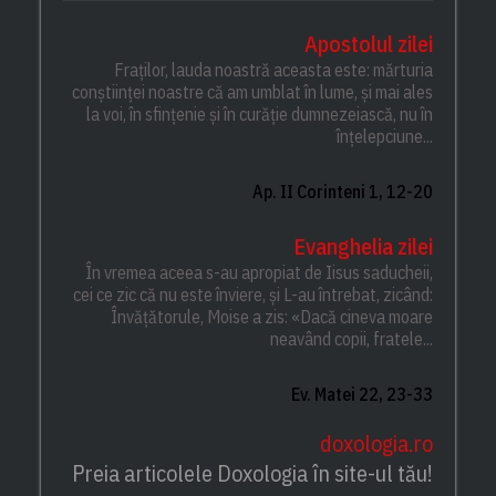
Apostolul zilei
Fraților, lauda noastră aceasta este: mărturia
conștiinței noastre că am umblat în lume, și mai ales
la voi, în sfințenie și în curăție dumnezeiască, nu în
înțelepciune...
Ap. II Corinteni 1, 12-20
Evanghelia zilei
În vremea aceea s-au apropiat de Iisus saducheii,
cei ce zic că nu este înviere, și L-au întrebat, zicând:
Învățătorule, Moise a zis: «Dacă cineva moare
neavând copii, fratele...
Ev. Matei 22, 23-33
doxologia.ro
Preia articolele Doxologia în site-ul tău!