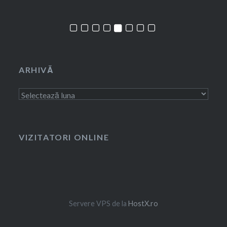
ARHIVĂ
Arhivă
VIZITATORI ONLINE
Servere VPS de la
HostX.ro