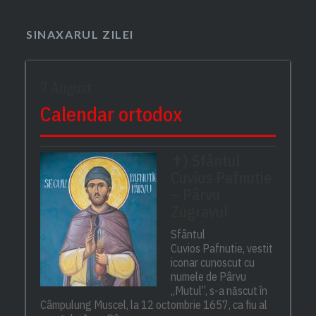
SINAXARUL ZILEI
7 August
Calendar ortodox
✝) Sfântul
Cuvios Pafnutie
– Pârvu
Zugravul
Sfântul
Cuvios Pafnutie, vestit
iconar cunoscut cu
numele de Pârvu
„Mutul”, s-a născut în
Câmpulung Muscel, la 12 octombrie 1657, ca fiu al