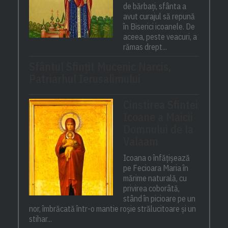
de bărbați, sfânta a
avut curajul să repună
în Biserici icoanele. De
aceea, peste veacuri, a
rămas drept...
Sfântul Sfinţit Mucenic Narcis,
Patriarhul Ierusalimului
Cinstirea Sfintei
Icoane a Maicii
Domnului de la
Valaam
Icoana o înfățișează
pe Fecioara Maria în
mărime naturală, cu
privirea coborâtă,
stând în picioare pe un
nor, îmbrăcată într-o mantie roșie strălucitoare și un
stihar...