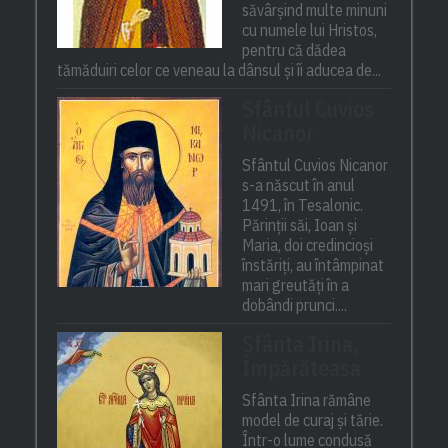
săvârșind multe minuni
cu numele lui Hristos,
pentru că dădea
tămăduiri celor ce veneau la dânsul și îi aducea de...
Sfântul Cuvios
Nicanor
Sfântul Cuvios Nicanor
s-a născut în anul
1491, în Tesalonic.
Părinții săi, Ioan și
Maria, doi credincioși
înstăriți, au întâmpinat
mari greutăți în a
dobândi prunci....
Sfânta Irina,
Împărăteasa
Sfânta Irina rămâne
model de curaj și tărie.
Într-o lume condusă