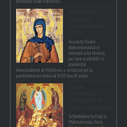
preotului Ioan Pârvescu...
✝) Sfânta
Cuvioasă
Teodora de la
Sihla
Această floare
duhovnicească și
mireasă a lui Hristos,
pe care a odrăslit-o
pământul
binecuvântat al Moldovei, s-a născut pe la
jumătatea secolului al XVII-lea, în satul...
După-
prăznuirea
Schimbării la
Față a Domnului
Schimbarea la Față a
Mântuitorului Iisus