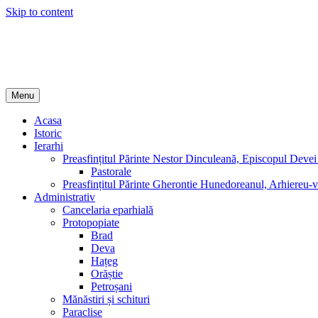
Skip to content
Episcopia Devei și Hunedoarei
Menu
Acasa
Istoric
Ierarhi
Preasfințitul Părinte Nestor Dinculeană, Episcopul Devei
Pastorale
Preasfințitul Părinte Gherontie Hunedoreanul, Arhiereu-v
Administrativ
Cancelaria eparhială
Protopopiate
Brad
Deva
Hațeg
Orăștie
Petroșani
Mănăstiri și schituri
Paraclise