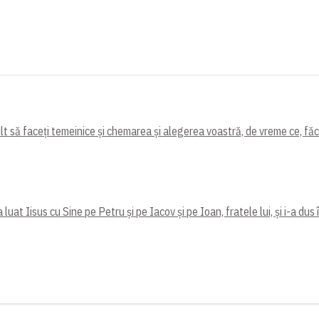
mult să faceți temeinice și chemarea și alegerea voastră, de vreme ce, făc
uat Iisus cu Sine pe Petru și pe Iacov și pe Ioan, fratele lui, și i-a dus 