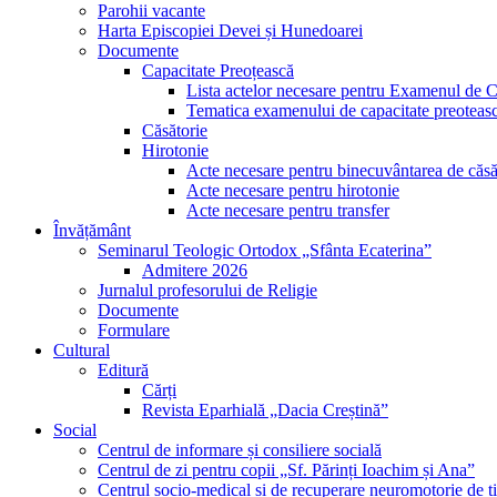
Parohii vacante
Harta Episcopiei Devei și Hunedoarei
Documente
Capacitate Preoțească
Lista actelor necesare pentru Examenul de C
Tematica examenului de capacitate preoteas
Căsătorie
Hirotonie
Acte necesare pentru binecuvântarea de căsă
Acte necesare pentru hirotonie
Acte necesare pentru transfer
Învățământ
Seminarul Teologic Ortodox „Sfânta Ecaterina”
Admitere 2026
Jurnalul profesorului de Religie
Documente
Formulare
Cultural
Editură
Cărți
Revista Eparhială „Dacia Creștină”
Social
Centrul de informare și consiliere socială
Centrul de zi pentru copii „Sf. Părinți Ioachim și Ana”
Centrul socio-medical și de recuperare neuromotorie de ti