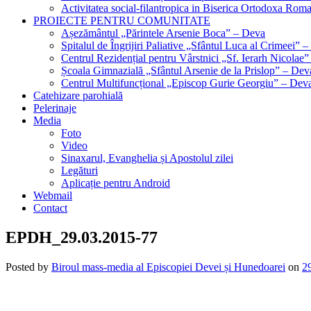
Activitatea social-filantropica in Biserica Ortodoxa Rom
PROIECTE PENTRU COMUNITATE
Așezământul „Părintele Arsenie Boca” – Deva
Spitalul de Îngrijiri Paliative „Sfântul Luca al Crimeei” 
Centrul Rezidențial pentru Vârstnici „Sf. Ierarh Nicolae
Școala Gimnazială „Sfântul Arsenie de la Prislop” – Dev
Centrul Multifuncțional „Episcop Gurie Georgiu” – Dev
Catehizare parohială
Pelerinaje
Media
Foto
Video
Sinaxarul, Evanghelia și Apostolul zilei
Legături
Aplicație pentru Android
Webmail
Contact
EPDH_29.03.2015-77
Posted by
Biroul mass-media al Episcopiei Devei și Hunedoarei
on
2