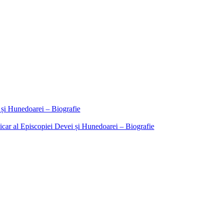
 și Hunedoarei – Biografie
icar al Episcopiei Devei și Hunedoarei – Biografie