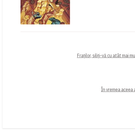
Fraților, siliți-vă cu atât mai 
În vremea aceea a l