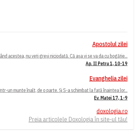
Apostolul zilei
ând acestea, nu veți greși niciodată. Că așa vi se va da cu bogăție...
Ap. II Petru 1, 10-19
Evanghelia zilei
într-un munte înalt, de o parte. Și S-a schimbat la față înaintea lor...
Ev. Matei 17, 1-9
doxologia.ro
Preia articolele Doxologia în site-ul tău!