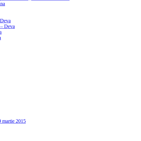
ana
– Deva
” – Deva
a
a
9 martie 2015