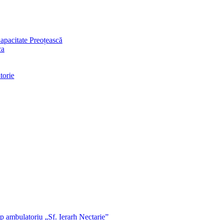
apacitate Preoțească
ca
torie
p ambulatoriu „Sf. Ierarh Nectarie”