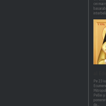
cei mai r
basarabe
interbel
al Ed
Pe 23 iu
Ecumeni
Mitropol
Pellei ș
pomenire
de...