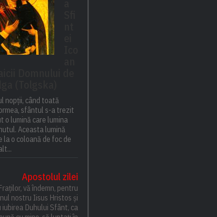
a
Sfi
nt
ei
Ico
an
aicii Domnului de
lga (Tolgska)
l nopții, când toată
rmea, sfântul s-a trezit
ut o lumină care lumina
inutul. Aceasta lumină
 la o coloană de foc de
lt...
Apostolul zilei
Fraților, vă îndemn, pentru
ul nostru Iisus Hristos și
 iubirea Duhului Sfânt, ca
eună cu mine, să luptați în