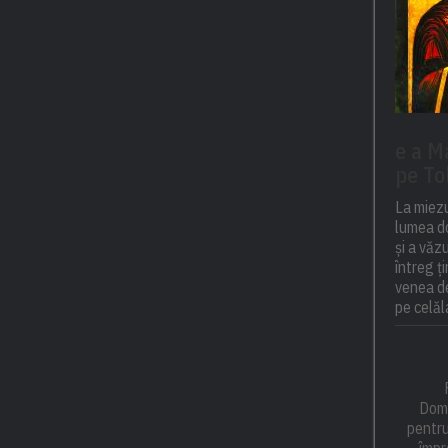
e a M
pe To
La miezu
lumea do
și a văz
întreg ț
venea de
pe celăla
Domn
pentru
împr