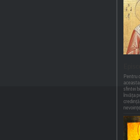
Episc
Pentru o
aceasta 
sfintei 
învăța 
credință
nevoințel