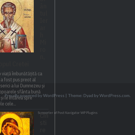
ân
tul
Ier
ar
h
Mi
ro
n,
opul Cretei
 viață îmbunătățită ca
a fost pus preot al
biserici a lui Dumnezeu și
popoarele sfânta bună
Proudly powered by WordPress
|
Theme: Dyad by
WordPress.com
.
 și le întărea spre
e cele...
Supporter of Post Navigator
WP Plugins
Cin
sti
re