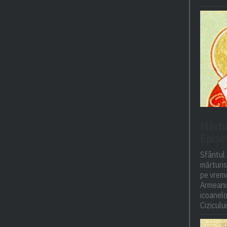
Mărtur
Episc
Sfântul 
mărturisi
pe vreme
Armeanul
icoanelor
Cizicului,