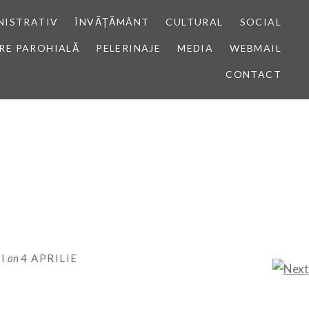
NISTRATIV
ÎNVĂȚĂMÂNT
CULTURAL
SOCIAL
RE PAROHIALĂ
PELERINAJE
MEDIA
WEBMAIL
CONTACT
I
on
4 APRILIE