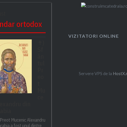
ust
ndar ortodox
VIZITATORI ONLINE
✝)
Sf
ân
tul
Pr
Servere VPS de la
HostX.
eo
t
Mu
ce
lexandru din
abia
 Preot Mucenic Alexandru
rabia a fost unul dintre