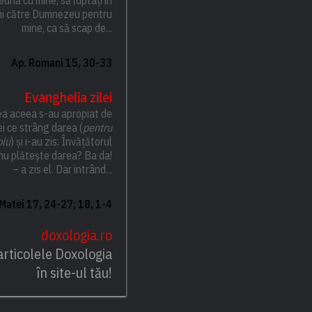
ni către Dumnezeu pentru
mine, ca să scap de...
Ap. Romani 15, 30-33
Evanghelia zilei
ea aceea s-au apropiat de
i ce strâng darea (
pentru
lu
) și i-au zis: Învățătorul
nu plătește darea? Ba da!
– a zis el. Dar intrând...
 Matei 17, 24-27; 18, 1-4
doxologia.ro
articolele Doxologia
în site-ul tău!