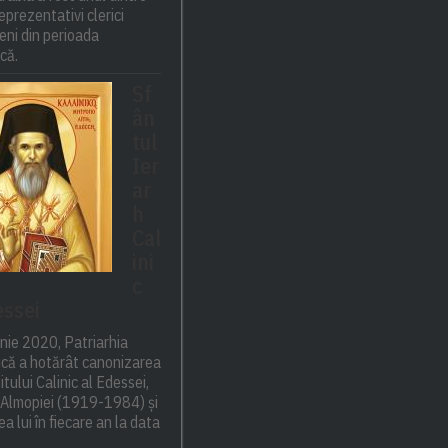
eprezentativi clerici
ni din perioada
ică.
Sf
ân
tul
Ier
ar
h
Cal
ini
c
essei
nie 2020, Patriarhia
că a hotărât canonizarea
itului Calinic al Edessei,
i Almopiei (1919-1984) și
a lui în fiecare an la data