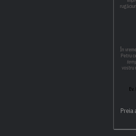
rugăciu
În vrem
Petru ce
temp
vostru 
Ev.
Preia 