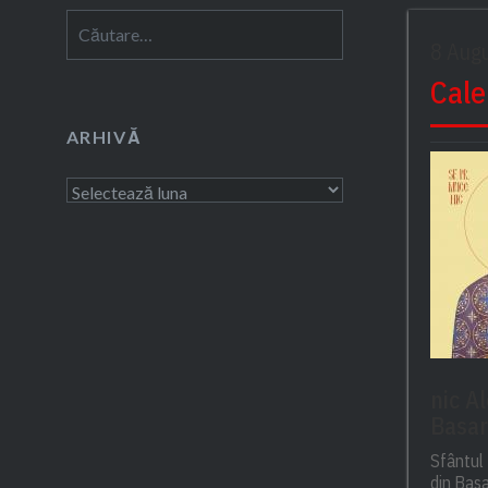
Caută
8 Aug
după:
Cale
ARHIVĂ
Arhivă
nic A
Basar
Sfântul
din Basa