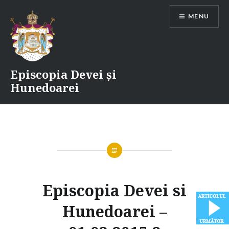
Skip
MENU
to
content
Episcopia Devei și
Hunedoarei
Episcopia Devei si
Hunedoarei –