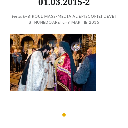
01.03.2015-2
Posted by
BIROUL MASS-MEDIA AL EPISCOPIEI DEVEI
ȘI HUNEDOAREI
on
9 MARTIE 2015
Navigare