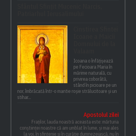
Sfântul Sfinţit Mucenic Narcis,
Patriarhul Ierusalimului
Cinstirea Sfintei
Icoane a Maicii
Domnului de la
Valaam
Icoana o înfățișează
pe Fecioara Maria în
mărime naturală, cu
privirea coborâtă,
stând în picioare pe un
nor, îmbrăcată într-o mantie roșie strălucitoare și un
stihar...
Apostolul zilei
Fraților, lauda noastră aceasta este: mărturia
conștiinței noastre că am umblat în lume, și mai ales
la voi, în sfințenie și în curăție dumnezeiască, nu în