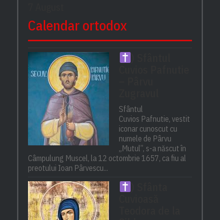
7 August
Calendar ortodox
) Sfântul
Cuvios Pafnutie
– Pârvu
Zugravul
Sfântul
Cuvios Pafnutie, vestit
iconar cunoscut cu
numele de Pârvu
„Mutul”, s-a născut în
Câmpulung Muscel, la 12 octombrie 1657, ca fiu al
preotului Ioan Pârvescu...
) Sfânta
Cuvioasă
Teodora de la