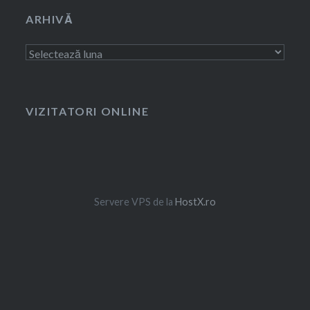
ARHIVĂ
Arhivă
VIZITATORI ONLINE
Servere VPS de la
HostX.ro