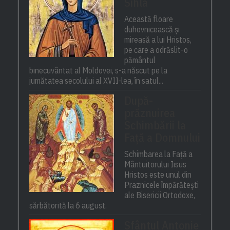
Sihla
Această floare
duhovnicească și
mireasă a lui Hristos,
pe care a odrăslit-o
pământul
binecuvântat al Moldovei, s-a născut pe la
jumătatea secolului al XVII-lea, în satul...
După-
prăznuirea
Schimbării la
Față a Domnului
Schimbarea la Față a
Mântuitorului Iisus
Hristos este unul din
Praznicele împărătești
ale Bisericii Ortodoxe,
sărbătorită la 6 august.
Sfântul Antonie