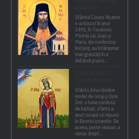
Nicanor
Sfântul Cuvios Nicanor
s-a născut în anul
1491, în Tesalonic.
Părinții săi, Ioan și
Maria, doi credincioși
înstăriți, au întâmpinat
mari greutăți în a
dobândi prunci....
Sfânta Irina,
Împărăteasa
Sfânta Irina rămâne
model de curaj și tărie.
Într-o lume condusă
de bărbați, sfânta a
avut curajul să repună
în Biserici icoanele. De
aceea, peste veacuri, a
rămas drept...