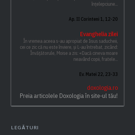
înțelepciune...
Ap. II Corinteni 1, 12-20
Evanghelia zilei
În vremea aceea s-au apropiat de Iisus saducheii,
cei ce zic că nu este înviere, și L-au întrebat, zicând:
Învățătorule, Moise a zis: «Dacă cineva moare
neavând copii, fratele...
Ev. Matei 22, 23-33
doxologia.ro
Preia articolele Doxologia în site-ul tău!
LEGĂTURI