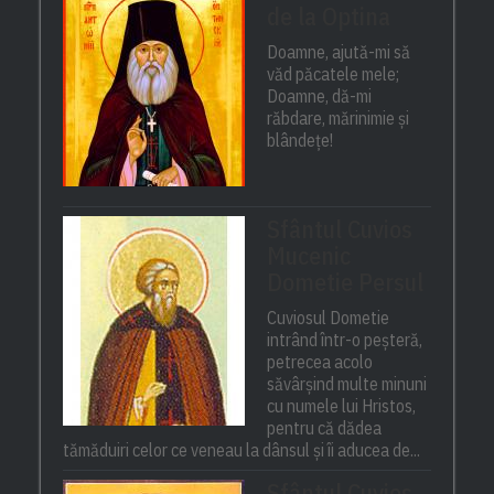
de la Optina
Doamne, ajută-mi să
văd păcatele mele;
Doamne, dă-mi
răbdare, mărinimie şi
blândeţe!
Sfântul Cuvios
Mucenic
Dometie Persul
Cuviosul Dometie
intrând într-o peșteră,
petrecea acolo
săvârșind multe minuni
cu numele lui Hristos,
pentru că dădea
tămăduiri celor ce veneau la dânsul și îi aducea de...
Sfântul Cuvios